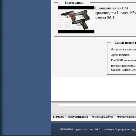
Видеоролики
Сравнение копий ПМ
производства Umarex, K
Байкал (МП)
Самые новые д
Фторопласт или ка
Хром и никель
Иж-32БК из коллек
Вопрос любителя
Umarex Walther Lev
Начало
Документация
Фирмы/Сайты
Фото/голоса
2006-2026 topguns.ru ver. 24.3 redesign & programming