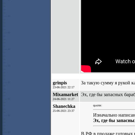
grinpis
За такую сумму я рукой 
23-06-2021 22:17
Mixamarket
Эх, где бы запасных бара
24-06-2021 11:27
Shanechka
quote:
25-06-2021 23:37
Изначально написан
Эх, где бы запасн
В РФ в продаже готовых н