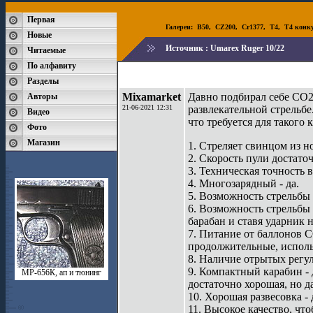
Первая
Галереи:
B50
,
CZ200
,
Cr1377
,
T4
,
T4 конк
Новые
Источник :
Umarex Ruger 10/22
Читаемые
По алфавиту
Разделы
Mixamarket
Давно подбирал себе СО2
Авторы
21-06-2021 12:31
развлекательной стрельбе
Видео
что требуется для такого
Фото
Магазин
1. Стреляет свинцом из но
2. Скорость пули достато
3. Техническая точность в
4. Многозарядный - да.
5. Возможность стрельбы 
6. Возможность стрельбы 
барабан и ставя ударник 
7. Питание от баллонов С
продолжительные, исполь
8. Наличие отрытых регу
9. Компактный карабин - 
МР-656К, ап и тюнинг
достаточно хорошая, но д
10. Хорошая развесовка - 
11. Высокое качество, чт