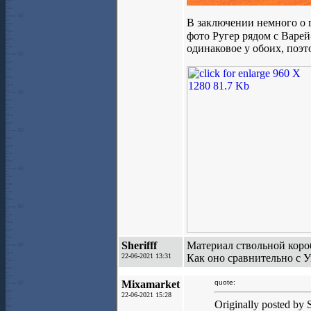
В заключении немного о г
фото Ругер рядом с Варей
одинаковое у обоих, поэ
Sherifff
Материал ствольной коро
22-06-2021 13:31
Как оно сравнительно с 
Mixamarket
quote:
22-06-2021 15:28
Originally posted by S