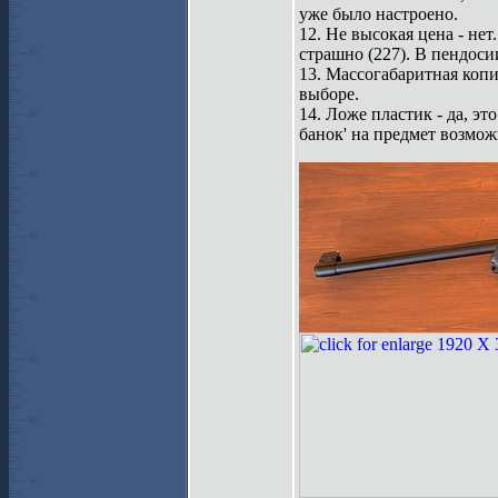
уже было настроено.
12. Не высокая цена - нет
страшно (227). В пендосии
13. Массогабаритная копи
выборе.
14. Ложе пластик - да, э
банок' на предмет возмож