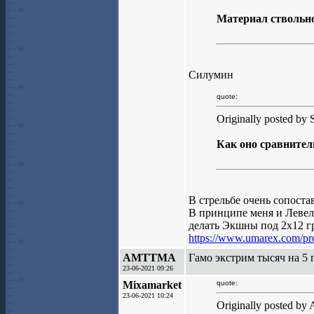
Материал ствольно
Силумин
quote:
Originally posted by S
Как оно сравните
В стрельбе очень сопоста
В принципе меня и Левел-
делать Экшны под 2х12 гр
https://www.umarex.com/pro
AMTTMA
Гамо экстрим тысяч на 5
23-06-2021 09:26
Mixamarket
quote:
23-06-2021 10:24
Originally posted 