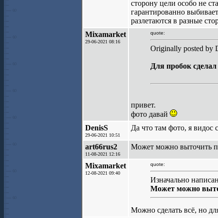
сторону цели особо не ст
гарантированно выбивает 
разлетаются в разные ст
Mixamarket
quote:
29-06-2021 08:16
Originally posted by 
Для пробок сделал
привет.
фото давай
DenisS
Да что там фото, я видос 
29-06-2021 10:51
art66rus2
Может можно выточить пр
11-08-2021 12:16
Mixamarket
quote:
12-08-2021 09:40
Изначально написано
Может можно выточ
Можно сделать всё, но дл