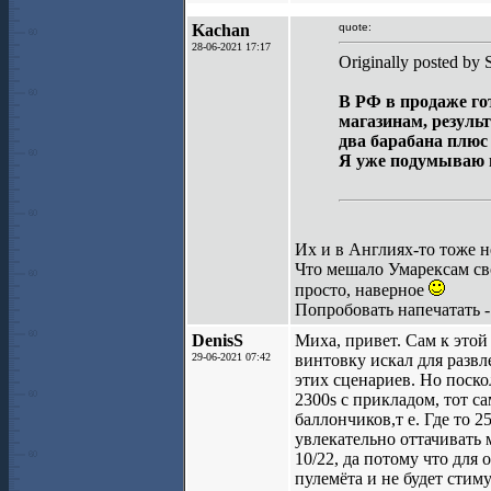
Kachan
quote:
28-06-2021 17:17
Originally posted by
В РФ в продаже го
магазинам, результ
два барабана плюс
Я уже подумываю п
Их и в Англиях-то тоже не
Что мешало Умарексам св
просто, наверное
Попробовать напечатать - 
DenisS
Миха, привет. Сам к этой
29-06-2021 07:42
винтовку искал для развл
этих сценариев. Но поск
2300s с прикладом, тот са
баллончиков,т е. Где то 
увлекательно оттачивать 
10/22, да потому что для 
пулемёта и не будет стиму