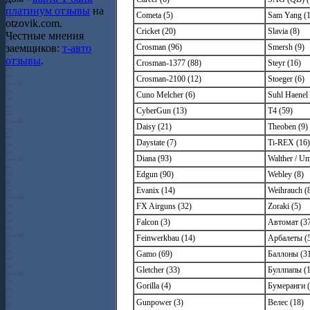
платинум отзывы
на
Cometa (5)
Sam Yang (1
otzovik.com.
Cricket (20)
Slavia (8)
Честные мнения
заемщиков:
т-авто
Crosman (96)
Smersh (9)
отзывы
.
Crosman-1377 (88)
Steyr (16)
Crosman-2100 (12)
Stoeger (6)
Cuno Melcher (6)
Suhl Haenel 
CyberGun (13)
T4 (59)
Daisy (21)
Theoben (9)
Daystate (7)
Ti-REX (16)
Diana (93)
Walther / U
Edgun (90)
Webley (8)
Evanix (14)
Weihrauch (
FX Airguns (32)
Zoraki (5)
Falcon (3)
Автомат (3
Feinwerkbau (14)
Арбалеты (
Gamo (69)
Баллоны (3
Gletcher (33)
Буллпапы (
Gorilla (4)
Бумеранги (
Gunpower (3)
Велес (18)