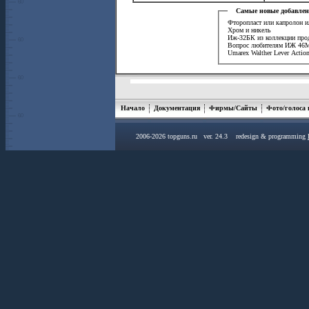
Самые новые добавлен
Фторопласт или капролон и
Хром и никель
Иж-32БК из коллекции про
Вопрос любителям ИЖ 46
Umarex Walther Lever Actio
Начало
Документация
Фирмы/Сайты
Фото/голоса
2006-2026 topguns.ru ver. 24.3 redesign & programming