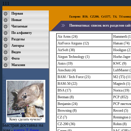
111
Первая
Галереи:
B50
,
CZ200
,
Cr1377
,
T4
,
T4 конк
Новые
Пневматика: cписок всех разделов са
Читаемые
По алфавиту
Air Arms (24)
Hammerli (1
Разделы
AirForce Airguns (12)
Hatsan (74)
Авторы
AirSoft (38)
Hooligun (2
Видео
Airgun Technology (1)
Horhe-Jager 
Фото
Anics (19)
KWC (9)
Магазин
Anschutz (4)
LuftMaster (
BAM / Tech Force (21)
M2 (T5) (11
BAM-50 (22)
Magtech (1)
BSA (17)
Norica (19)
Beeman (8)
PCP (852)
Benjamin (24)
PCP пистол
Browning (8)
Record (5)
CZ (7)
Remington (
Кому сделать чучело?
CZ-200 (36)
Rohm (8)
Быстрая доставка на
дом -
карта Т банк
Career (6)
SAG (QB) (