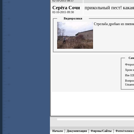
02-10-2015 08:57
Серёга Сочи
прикольный пест! какая
02-10-2015 09:30
Видеоролики
Стрельба дробью из пнев
Сам
Фтороп
Хром и
Иж-32Б
Вопро
Umarex
Начало
Документация
Фирмы/Сайты
Фото/голоса