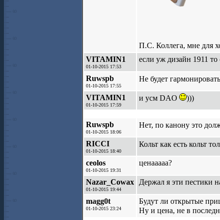
П.С. Коллега, мне для
VITAMIN1
если уж дизайн 1911 то
01-10-2015 17:53
Ruwspb
Не будет гармонироват
01-10-2015 17:55
VITAMIN1
и усм DAO
)))
01-10-2015 17:59
Ruwspb
Нет, по канону это до
01-10-2015 18:06
RICCI
Кольт как есть кольт то
01-10-2015 18:40
ceolos
ценааааа?
01-10-2015 19:31
Nazar_Cowax
Держал я эти пестики н
01-10-2015 19:44
magg0t
Будут ли открытые при
01-10-2015 23:24
Ну и цена, не в после