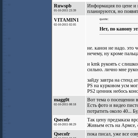
Ruwspb
Информация по цене и к
01-10-2015 23:39
планируются, но появят
VITAMIN1
quote:
02-10-2015 02:05
Нет, по канону 
не. канон не надо. это 
нечему, ну кроме пальца,
и kmk рукоять с слишко
сильно. лично мне руко
зайду завтра на стенд 
PS на курковом усм могл
PS2 ценник небось конс
magg0t
Вот тема о посещении 
02-10-2015 08:18
Есть фото и видео пист
потратить около 40... 
Qsecofr
Так цену предзаказа вро
02-10-2015 08:29
Живьем есть на Армсе, 
Qsecofr
пока писал, уже все озв