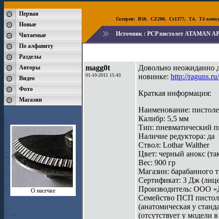
Первая
Галереи:
B50
,
CZ200
,
Cr1377
,
T4
,
T4 конк
Новые
Источник :
PCP пистолет ATAMAN AP
Читаемые
По алфавиту
Разделы
magg0t
Довольно неожиданно дл
Авторы
01-10-2015 15:43
новинке:
http://raguns.r
Видео
Фото
Краткая информация:
Магазин
Наименование: писто
Калибр: 5,5 мм
Тип: пневматический п
Наличие редуктора: да
Ствол: Lothar Walther
Цвет: черный анокс (та
Вес: 900 гр
Магазин: барабанного 
Сертификат: 3 Дж (лице
Производитель: ООО 
О насечке
Семейство ПСП пистол
(анатомическая у станд
(отсутствует у модели 