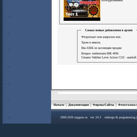
Самые новые добавления в архив
Фторопласт или капролон или..
Хром и никель
Иж-32БК из коллекции продам
Вопрос любителям ИЖ 46М.
Umarex Walther Lever Action СО2 - ковбой
Начало
Документация
Фирмы/Сайты
Фото/голоса
2006-2026 topguns.ru ver. 24.3 redesign & programming