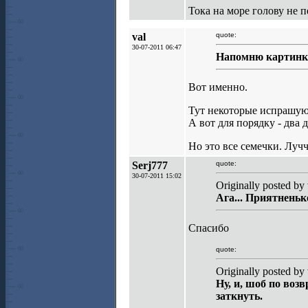
Тока на море голову не 
val
quote:
30-07-2011 06:47
Напомню картинк
Вот именно.
Тут некоторые испрашуют
А вот для порядку - два 
Но это все семечки. Луч
Serj777
quote:
30-07-2011 15:02
Originally posted by 
Ага... Приятненьк
Спасибо
quote:
Originally posted by 
Ну, и, шоб по воз
заткнуть.