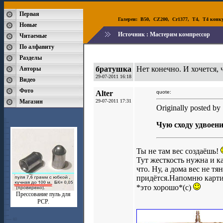
Первая
Галереи:
B50
,
CZ200
,
Cr1377
,
T4
,
T4 конк
Новые
Источник :
Мастерим компрессор
Читаемые
По алфавиту
Разделы
братушка
Нет конечно. И хочется, 
Авторы
29-07-2011 16:18
Видео
Фото
Alter
quote:
Магазин
29-07-2011 17:31
Originally posted by
Чую сходу удвоени
Ты не там вес создаёшь!
Тут жесткость нужна и к
что. Ну, а дома вес не т
придётся.Напомню картин
*это хорошо*(с)
Прессование пуль для
РСР.