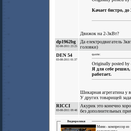
Качает бистро, до 
Движок на 2-3кВт?
dp1962bg
Да електродвигатель 3квт
02-08-2011 23:25
головки)
DEN 54
quote:
03-08-2011 01:37
Originally posted by
Я для себе решил,
работает.
Шикарная агрегатина у в
У других товарищей задач
RICCI
Акурик это конечно хоро
03-08-2011 09:48
без дополнительных при
Видеоролики
Мини - компрессор из
холодильника