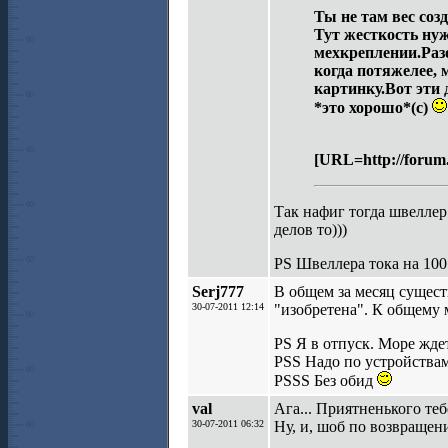
Ты не там вес соз
Тут жесткость нуж
мехкреплении.Разоб
когда потяжелее, 
картинку.Вот эти 
*это хорошо*(с)
[URL=http://forum.
Так нафиг тогда швеллер.
делов то)))
PS Швеллера тока на 100
Serj777
В общем за месяц сущест
30-07-2011 12:14
"изобретена". К общему 
PS Я в отпуск. Море ждет
PSS Надо по устройствам
PSSS Без обид
val
Ага... Приятненького те
30-07-2011 06:32
Ну, и, шоб по возвращен