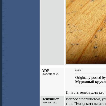
ADF
quote:
18-02-2012 08:49
Originally posted b
Мурочный кручо
И пусть теперь хоть кто
Непушист
Вопрос с поршневой, уп
18-02-2012 09:27
типа "Когда котэ делать 