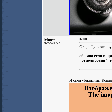
b4now
quote:
21-02-2012 04:21
Originally posted b
обычно если в пр
"отполирован", т
Я сама убиласяма. Кощьк