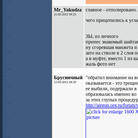
Mr_Yakudza
главное - отполировано.
21-02-2012 04:25
чего прицепились к угла
ЗЫ, из личного
принес знакомый шайтан
ну сгоревшая манжета и
зато на стволе в 2 слоя
а в муфте, вместо 1 из 
жаль фото нет
Брусничный
"обратил внимание на во
12-03-2012 04:20
оказывается - это трещи
ее выбили, подержали в 
образовалась именно во
за этих глупых процедур
http://airgun.org.ru/foru