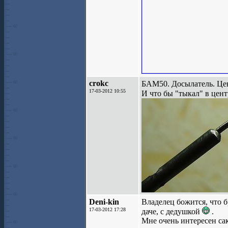
crokc
БАМ50. Досылатель. Цен
17-03-2012 10:55
И что бы "тыкал" в цен
Deni-kin
Владелец божится, что бр
17-03-2012 17:28
даче, с дедушкой
.
Мне очень интересен сак