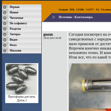
Первая
Галереи:
B50
,
CZ200
,
Cr1377
,
T4
,
T4 конк
Новые
Источник :
Кунсткамера.
Читаемые
По алфавиту
Разделы
gnom
Сегодня посмотрел на о
Авторы
18-02-2012 04:09
самоделкиных с народо
Видео
мало приколов от доста
Фото
Впрочем конечно никаких
Магазин
непонятно точно. И коне
Итак все, что по какой т
Прессформа для пуль.
Дубль 2