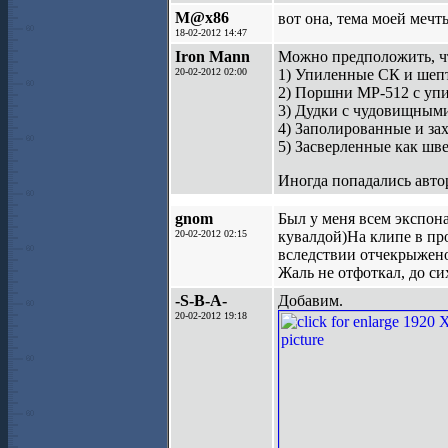
M@x86
вот она, тема моей меч
18-02-2012 14:47
Iron Mann
Можно предположить, ч
20-02-2012 02:00
1) Упиленные СК и шеп
2) Поршни МР-512 с упи
3) Дудки с чудовищными
4) Заполированные и за
5) Засверленные как шв
Иногда попадались авто
gnom
Был у меня всем экспон
20-02-2012 02:15
кувалдой)На клипе в пр
вследствии отчекрыжено
Жаль не отфоткал, до си
-S-B-A-
Добавим.
20-02-2012 19:18