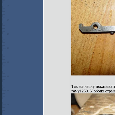
Так же начну показывать
гаму1250. У обоих страш