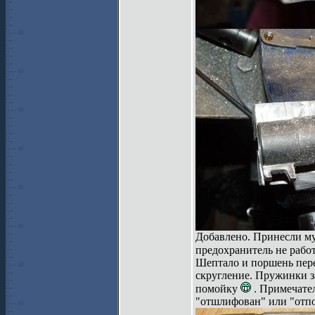
Добавлено. Принесли мур
предохранитель не работ
Шептало и поршень пере
скругление. Пружинки за
помойку
. Примечател
"отшлифован" или "отпо