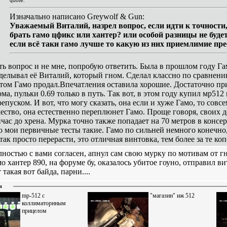
quote:
Изначально написано Greywolf & Gun:
Уважаемый Виталий, назрел вопрос, если идти к точности, 
брать гамо цфикс или хантер? или особой разницы не буде
если всё таки гамо лучше то какую из них приемлимие пр
ть вопрос и не мне, попробую ответить. Была в прошлом году Га
делывал её Виталий, который гном. Сделал классно по сравнению 
том Гамо продал.Впечатления оставила хорошие. Достаточно при
ома, пульки 0.69 только в путь. Так вот, в этом году купил мр51
репуском. И вот, что могу сказать, она если и хуже Гамо, то сов
чество, она естественно переплюнет Гамо. Проще говоря, своих де
йчас до хрена. Мурка точно также попадает на 70 метров в консер
о мои первичные тесты такие. Гамо по сильней немного конечно,
так просто перерасти, это отличная винтовка, тем более за те коп
лностью с вами согласен, апнул сам свою мурку по мотивам от г
о хантер 890, на форуме бу, оказалось убитое гоуно, отправил вит
 такая вот байда, парни....
и
mp-512 с
"магазин" иж 512
коллиматорнным
прицелом