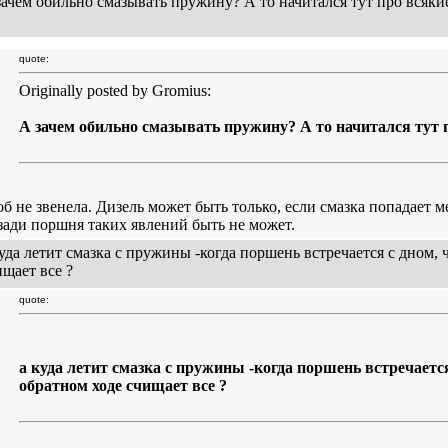
зачем обильно смазывать пружину? А то начитался тут про всякие
quote:
Originally posted by Gromius:
А зачем обильно смазывать пружину? А то начитался тут п
об не звенела. Дизель может быть только, если смазка попадает 
сзади поршня таких явлений быть не может.
куда летит смазка с пружины -когда поршень встречается с дном, 
ищает все ?
quote:
а куда летит смазка с пружины -когда поршень встречаетс
обратном ходе счищает все ?