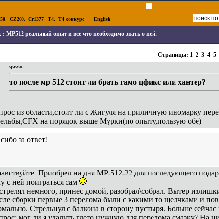
50
,
CZ200
,
Cr1377
,
T4
,
T4 конкурс
English
к :
МР512 реальный опыт и все что необходимо знать о ней.
Страницы:
1
2
3
4
5
quote:
то после мр 512 стоит ли брать гамо цфикс или хантер?
прос из области,стоит ли с Жигуля на приличную иномарку пере
рельбы,CFX на порядок выше Мурки(по опыту,пользую обе)
сибо за ответ!
равствуйте. Приобрел на дня МР-512-22 для последующего подарк
чу с ней поиграться сам
стрелял немного, принес домой, разобрал\собрал. Вытер излишки
сле сборки первые 3 перелома были с какими то щелчками и по
рмально. Стрельнул с балкона в сторону пустыря. Больше сейчас 
прос: мог ли я удалить гдето нужную для перелома смазку? На ц