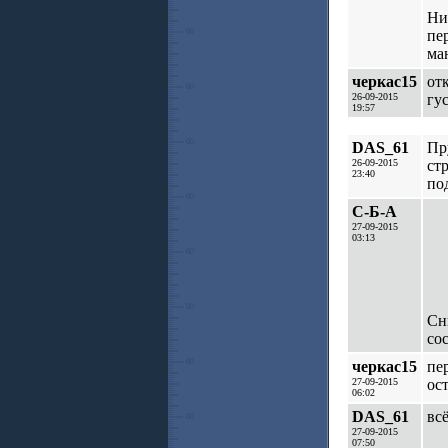
Ни
пе
ма
черкас15
от
26-09-2015
гу
19:57
DAS_61
Пр
26-09-2015
ст
23:40
по
С-Б-А
27-09-2015
03:13
Сн
со
черкас15
пе
27-09-2015
ос
06:02
DAS_61
всё
27-09-2015
07:50