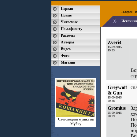
Первая
Галереи:
B
Новые
Источни
Читаемые
По алфавиту
Разделы
Zveri4
Авторы
15-09-2015
Видео
19:53
Фото
Магазин
Во
ст
Greywolf
спа
& Gun
15-09-2015
20:38
Gromius
Зд
25-09-2015
хо
20:29
По
Световодная мушка на
МуРку
По
но
Во