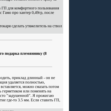
а ГП для комфортного пользования
 Гамо про хантер 0,49гр, после
токаря сделать утяжелитель на ствол
го подарка племяннику (8
водить, приклад длинный - он не
ция удаляется полностью,
вставляется, можно смазать потом
ь герметиком или поменять на
есто "задушенной". Я прожигаю
ие где-то 3.5 мм. Если ставить ГП,