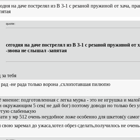
годня на даче пострелял из В 3-1 с резаной пружиной от хача, пр
пятая
quote:
сегодня на даче пострелял из В 3-1 с резаной пружиной от 
-звона не слышал -запятая
 за тебя
я рад -не рада только ворона ,схлопотавшая пилюпю
ё мнение: подготовленная с легка мурка - это не игрушка и малой 
и окружающим 5 сек( не дай бог) поэтому доводи но только без
угую слабенькую
тати у мр 512 очень неудобное ложе особенно для шкетов(у самог
я свою заремал до ужаса,хотел обрез сделать,получилось не очень