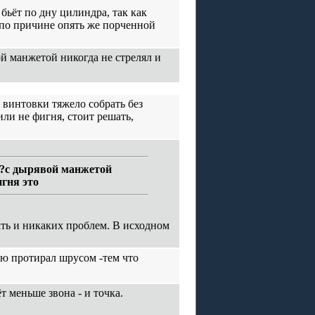
бьёт по дну цилиндра, так как
 по причине опять же порченной
ой манжетой никогда не стрелял и
 винтовки тяжело собрать без
ли не фигня, стоит решать,
а ?с дырявой манжетой
игня это
ть и никаких проблем. В исходном
ую протирал шрусом -тем что
ёт меньше звона - и точка.