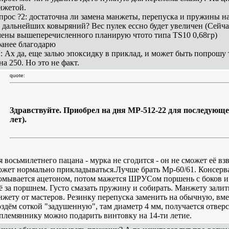
нжетой.
прос ?2: достаточна ли замена манжеты, перепуска и пружины н
з дальнейших ковыряний? Вес пулек ессно будет увеличен (Сейчас
мены вышеперечисленного планирую чтото типа TS10 0,68гр)
ранее благодарю
: Ах да, еще залью эпоксидку в приклад, и может быть попрошу 
на 250. Но это не факт.
quote:
Здравствуйте. Приобрел на дня МР-512-22 для последующе
лет).
я восьмилетнего пацана - мурка не сгодится - он не сможет её вз
ожет нормально прикладываться.Лучше брать Мр-60/61. Консерва
омывается ацетоном, потом мажется ШРУСом поршень с боков и 
ё за поршнем. Густо смазать пружину и собирать. Манжету залит
нжету от мастеров. Резинку перепуска заменить на обычную, вм
оздём соткой "задушенную", там диаметр 4 мм, получается отверст
 племяннику можно подарить винтовку на 14-ти летие.