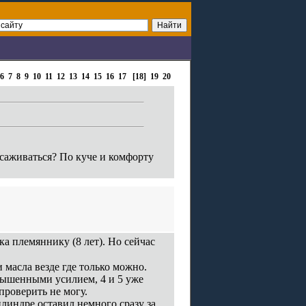
6
7
8
9
10
11
12
13
14
15
16
17
[18]
19
20
саживаться? По куче и комфорту
а племяннику (8 лет). Но сейчас
 масла везде где только можно.
вышенными усилием, 4 и 5 уже
проверить не могу.
илиндре оставил немного сразу за