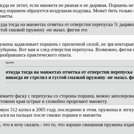
куда не летит, если манжета не рваная и не дырявая. Поршень не 
ред поршнем образуется воздушная подушка. Может бить только
нжеты.
куда тогда на манжетах отметка от отверстия перепуска ?с дыряв
стой смазкой пружину -не мазал. фигня это
ужина задавливает поршень с приличной силой, не зря некторые
рубцины. Вот вам и след отверстия перепуска. Возможно, фигня и
днабравшись практического опыта.
quote:
откуда тогда на манжетах отметка от отверстия перепуск
никогда не стрелял и густой смазкой пружину -не мазал. ф
имаете фаску с перепуска со стороны поршня, можно заполирова
стоянии края острые и спокойно прорезают манжету.
рвую 512 купил в 2005 году, последнюю в этом. пружины в легк
тался на пальцах после смазки поршня и манжеты
, что я хочу сказать - это то, что хорошо смазанная пружина изда