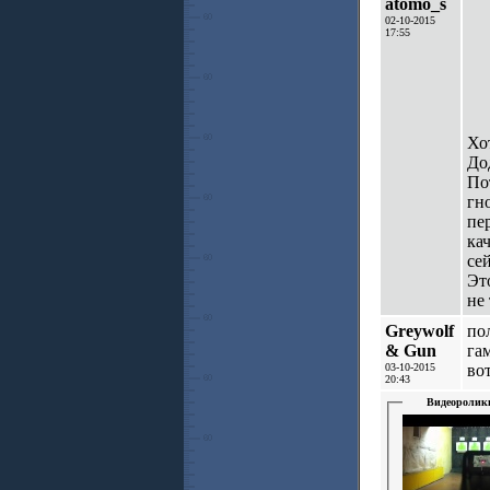
atomo_s
02-10-2015
17:55
Хо
До
По
гн
пе
ка
се
Эт
не 
Greywolf
по
& Gun
гам
03-10-2015
вот
20:43
Видеоролик