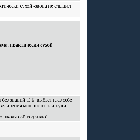
актически сухой -звона не слышал
хача, практически сухой
без знаний Т. Б. выбьет глаз себе
 увеличения мощности или купи
о школяр 8й год знаю)
.