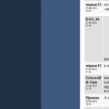
черкас15
се
27-09-2015
-за
12:05
DAS_61
27-09-2015
12:45
рад
черкас15
и 
27-09-2015
17:41
Greywolf
мо
& Gun
ил
27-09-2015
др
21:33
кс
Промах
А 
29-09-2015
14:01