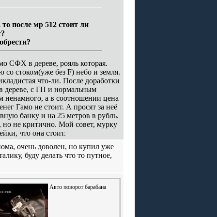
то после мр 512 стоит ли
т?
еобрести?
мо СФХ в дереве, рояль которая.
со стоком(уже без F) небо и земля.
кладистая что-ли. После доработки
2 в дереве, с ГП и нормальным
сем ненамного, а в соотношении цена
нег Гамо не стоит. А просят за неё
вную банку и на 25 метров в рубль.
 но не критично. Мой совет, мурку
ейки, что она стоит.
нома, очень доволен, но купил уже
алику, буду делать что то путное,
Авто поворот барабана