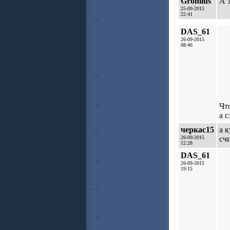
Gromius
А 
25-09-2015
22:41
DAS_61
26-09-2015
08:46
Чт
а 
черкас15
а 
26-09-2015
сч
12:28
DAS_61
26-09-2015
19:15