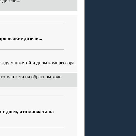
 дизели...
ро всякие дизели...
между манжетой и дном компрессора,
что манжета на обратном ходе
я с дном, что манжета на