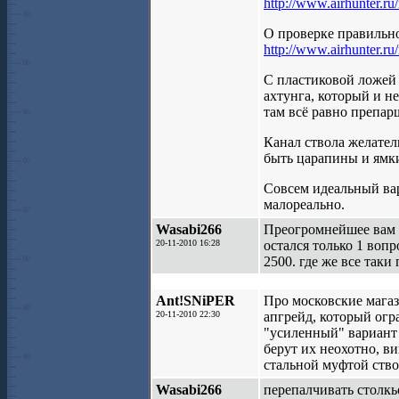
http://www.airhunter.ru/
О проверке правильно
http://www.airhunter.ru
С пластиковой ложей 
ахтунга, который и н
там всё равно препар
Канал ствола желател
быть царапины и ямки
Совсем идеальный вар
малореально.
Wasabi266
Преогромнейшее вам 
20-11-2010 16:28
остался только 1 вопр
2500. где же все так
Ant!SNiPER
Про московские магаз
20-11-2010 22:30
апгрейд, который огр
"усиленный" вариант 
берут их неохотно, ви
стальной муфтой ство
Wasabi266
перепалчивать столкь