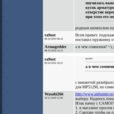
поучилась выко
кусок арматуры
отверстие пер
при этом его м
родным шомполом ещ
ra9ust
Всем привет. подскажи
08-10-2010 08:10
поставил пружинну от
Armageddec
а в чем сомнения? =)
08-10-2010 23:22
ra9ust
quote:
09-10-2010 18:22
а в чем сомнен
с манжетой разобралс
для МР512М, но сомне
Wasabi266
http://www.airhunter.ru/
20-11-2010 12:09
выбору. Надеюсь пина
Итак начну с САМОГО
1. в магазине просим
2. Смотрю чтобы на п