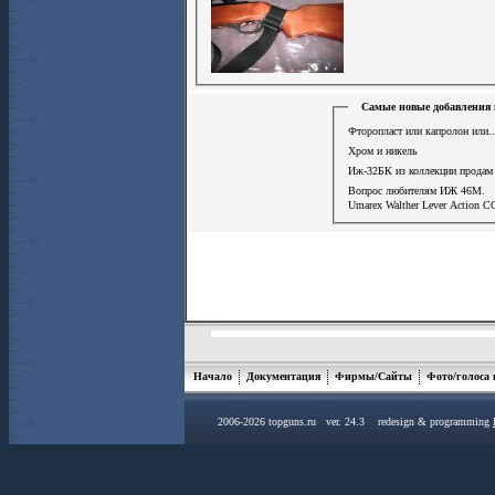
Самые новые добавления 
Фторопласт или капролон или..
Хром и никель
Иж-32БК из коллекции продам
Вопрос любителям ИЖ 46М.
Umarex Walther Lever Action С
Начало
Документация
Фирмы/Сайты
Фото/голоса
2006-2026 topguns.ru ver. 24.3 redesign & programming