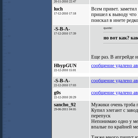
20-11-2010 22:47
luch
Всем привет. заметил 
17-12-2010 17:18
пришел к выводу что 
поискал в инете редк
-S-B-A-
quote:
17-12-2010 17:39
но вот как? ка
Еще раз. В апгрейде н
HbypGUN
сообщение удалено а
22-12-2010 15:01
-S-B-A-
сообщение удалено а
22-12-2010 17:03
g0s
сообщение удалено а
22-12-2010 20:29
sancho_92
Мужики очень трэба 
29-06-2011 04:05
Купил элегант с завод
перепуск
Непонимаю одно у ме
впалые по крайней ме
Также много пишут чт