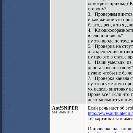
осмотреть приклад? К
сторону?
3. "Проверяем винтов
и как же мне это пров
благодарен, а то я да
4. "Клюшкообразность
влево или вверх"
ну это вроде не труд
5. "Проверив на отсу
для крепления оптик
ну про это в статье в
6. "Наши умельцы из 
хвоста соосно стволу
нужно чтобы не было 
7. "Проверка канала с
ну это я уже дома про
ух недель винтовку в
Вроде все? Если что т
дело запомнить и нич
Ant!SNiPER
Если речь идет об это
20-11-2010 16:15
http://www.airhunter.ru
то, картинки там имею
О проверке на "клюш