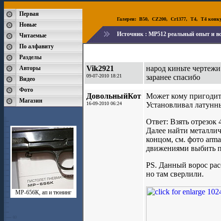
Первая
Галереи:
B50
,
CZ200
,
Cr1377
,
T4
,
T4 конк
Новые
Источник :
МР512 реальный опыт и все
Читаемые
По алфавиту
Разделы
Vik2921
народ киньте чертеж
Авторы
09-07-2010 18:21
заранее спасибо
Видео
Фото
ДовольныйКот
Может кому пригодит
Магазин
16-09-2010 06:24
Установливал латунный
Ответ: Взять отрезок 
Далее найти металлич
концом, см. фото arm
движениями выбить пе
PS. Данный ворос рас
но там сверлили.
МР-656К, ап и тюнинг