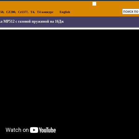
50
,
CZ200
,
Cr1377
,
T4
,
T4 конкурс
English
а МР512 с газовой пружиной на 16Дж