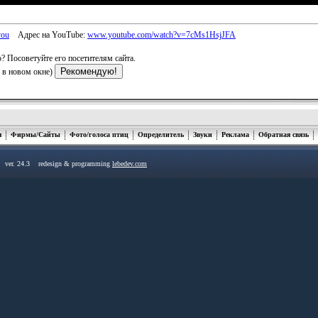
you
Адрес на YouTube:
www.youtube.com/watch?v=7cMs1HsjJFA
? Посоветуйте его посетителям сайта.
я в новом окне)
я
Фирмы/Сайты
Фото/голоса птиц
Определитель
Звуки
Реклама
Обратная связь
u ver. 24.3 redesign & programming
lebedev.com