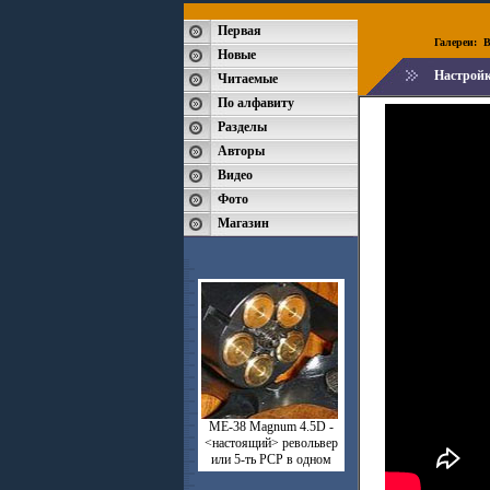
Первая
Галереи:
B
Новые
Настройк
Читаемые
По алфавиту
Разделы
Авторы
Видео
Фото
Магазин
ME-38 Magnum 4.5D -
<настоящий> револьвер
или 5-ть РСР в одном