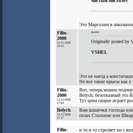
чистый пистолет
Это Марголин в школьном 
Filin-
quote:
2000
Originally posted by
12-11-2008
16:55
VSHEL
Это не наезд а констатац
Не все такие крысы как у 
Filin-
Вот, теперь можно подчерк
2000
Belych, безотказный это В
12-11-2008
Тут цена скорее играет ро
17:03
Belych
Вам шашечки господа или 
12-11-2008
позах Сталонне или Шварц
17:17
Filin-
и то и то стреляет но с в