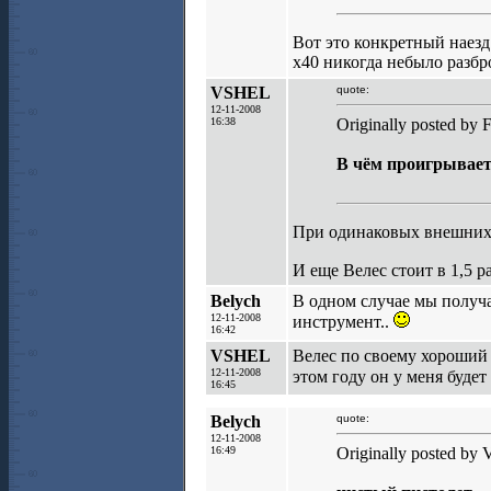
Вот это конкретный наезд 
х40 никогда небыло разбро
VSHEL
quote:
12-11-2008
16:38
Originally posted by F
В чём проигрывае
При одинаковых внешних р
И еще Велес стоит в 1,5 р
Belych
В одном случае мы получ
12-11-2008
инструмент..
16:42
VSHEL
Велес по своему хороший п
12-11-2008
этом году он у меня будет
16:45
Belych
quote:
12-11-2008
16:49
Originally posted by