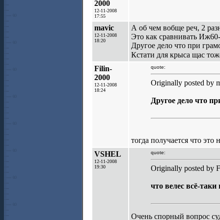
2000
12-11-2008
17:55
mavic
А об чем вобще реч, 2 ра
12-11-2008
Это как сравнивать Иж60-
18:20
Другое дело что при грам
Кстати для крыса щас тож
Filin-
quote:
2000
Originally posted by 
12-11-2008
18:24
Другое дело что пр
тогда получается что это 
VSHEL
quote:
12-11-2008
19:30
Originally posted by F
что велес всё-таки 
Очень спорный вопрос суд