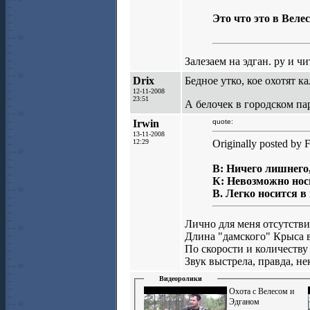
Это что это в Веле
Залезаем на эдган. ру и ч
Drix
Бедное утко, кое охотят ка
12-11-2008
23:51
А белочек в городском па
Irwin
quote:
13-11-2008
12:29
Originally posted by F
В: Ничего лишнего
К: Невозможно нос
В. Легко носится в
Лично для меня отсутств
Длина "дамского" Крыса в
По скорости и количеству
Звук выстрела, правда, н
Видеоролики
Охота с Велесом и
Эдганом