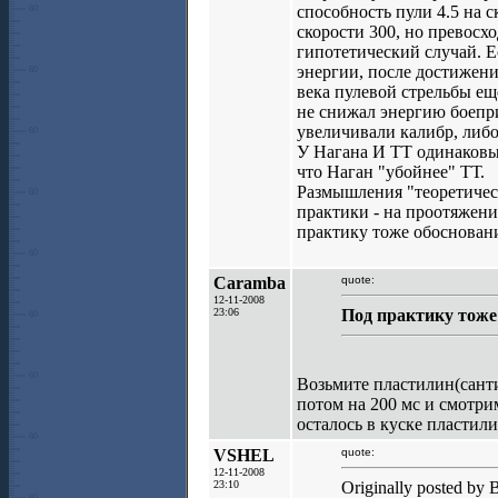
способность пули 4.5 на
скорости 300, но превосхо
гипотетический случай. Е
энергии, после достижен
века пулевой стрельбы ещ
не снижал энергию боепр
увеличивали калибр, либо
У Нагана И ТТ одинаковые
что Наган "убойнее" ТТ.
Размышления "теоретичес
практики - на проотяжени
практику тоже обосновани
Caramba
quote:
12-11-2008
23:06
Под практику тоже
Возьмите пластилин(санти
потом на 200 мс и смотри
осталось в куске пластил
VSHEL
quote:
12-11-2008
23:10
Originally posted by 