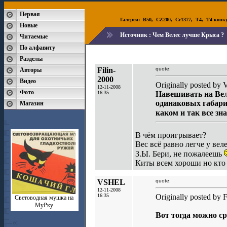
Первая
Галереи:
B50
,
CZ200
,
Cr1377
,
T4
,
T4 конк
Новые
Источник :
Чем Велес лучше Крыса ?
Читаемые
По алфавиту
Разделы
Filin-
quote:
Авторы
2000
Видео
Originally posted by
12-11-2008
Фото
16:35
Навешивать на Веле
одинаковых габарит
Магазин
каком и так все з
В чём проигрывает?
Вес всё равно легче у вел
З.Ы. Бери, не пожалеешь
Киты всем хороши но кто э
VSHEL
quote:
12-11-2008
16:35
Originally posted by F
Световодная мушка на
МуРку
Вот тогда можно ср