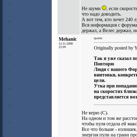
Не шуми
, если скорост
что надо доводить.
А вот тем, кто хочет 240 
Вся информация с форума
держал, а Велес держал, н
Mehanic
quote:
12-11-2008
22:09
Originally posted by Y
Так я уже сказал п
Повторю
Люди с нашего Фор
винтовки, конкретн
цели.
Утка при попадании
на скоростях близки
представляется в
Не верю (C).
На одном и том же рассто
чтобы пуля отдала ей мак
Все что больше - излишек
энергия пули на грани пр