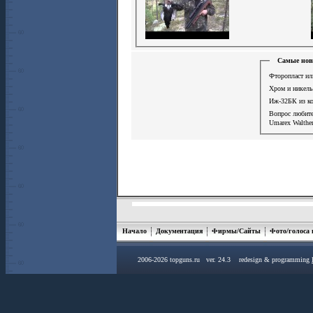
Самые нов
Фторопласт ил
Хром и никел
Иж-32БК из к
Вопрос любит
Umarex Walther
Начало
Документация
Фирмы/Сайты
Фото/голоса
2006-2026 topguns.ru ver. 24.3 redesign & programming