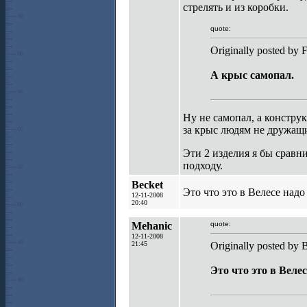
стрелять и из коробки.
quote:
Originally posted by F
А крыс самопал.
Ну не самопал, а констру
за крыс людям не дружащ
Эти 2 изделия я бы срав
подходу.
Becket
Это что это в Велесе над
12-11-2008
20:40
Mehanic
quote:
12-11-2008
21:45
Originally posted by 
Это что это в Веле