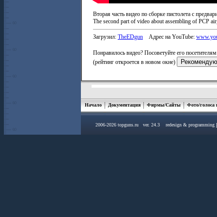
Вторая часть видео по сборке пистолета с предва
The second part of video about assembling of PCP a
Загрузил:
TheEDgun
Адрес на YouTube:
www.you
Понравилось видео? Посоветуйте его посетителям 
(рейтинг откроется в новом окне)
Начало
Документация
Фирмы/Сайты
Фото/голоса
2006-2026 topguns.ru ver. 24.3 redesign & programming