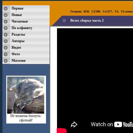
Первая
Галереи:
B50
,
CZ200
,
Cr1377
,
T4
,
T4 конк
Новые
Велес сборка часть 2
Читаемые
По алфавиту
Разделы
Авторы
Видео
Фото
Магазин
Не можешь бахнуть-
сфоткай!