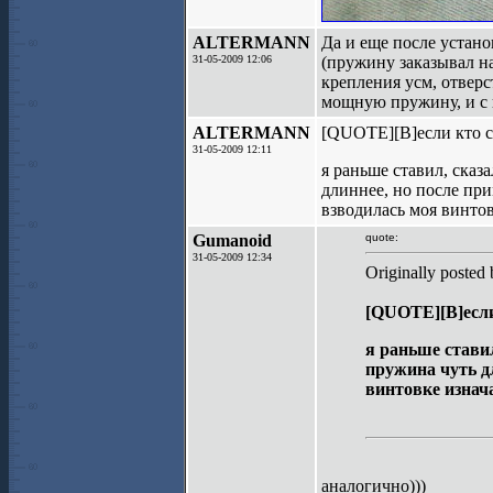
ALTERMANN
Да и еще после устан
31-05-2009 12:06
(пружину заказывал н
крепления усм, отверс
мощную пружину, и с к
ALTERMANN
[QUOTE][B]если кто с
31-05-2009 12:11
я раньше ставил, сказ
длиннее, но после при
взводилась моя винто
Gumanoid
quote:
31-05-2009 12:34
Originally post
[QUOTE][B]если
я раньше стави
пружина чуть дл
винтовке изнач
аналогично)))