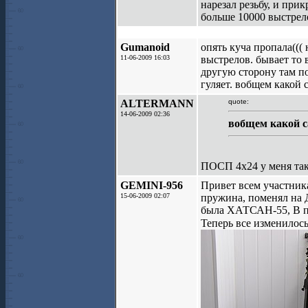
нарезал резьбу, и при
больше 10000 выстрело
Gumanoid
опять куча пропала(((
11-06-2009 16:03
выстрелов. бывает то в
другую сторону там по
гуляет. вобщем какой
ALTERMANN
quote:
14-06-2009 02:36
вобщем какой с
ПОСП 4x24 у меня так
GEMINI-956
Привет всем участник
15-06-2009 02:07
пружина, поменял на 
была ХАТСАН-55, В про
Теперь все изменилос