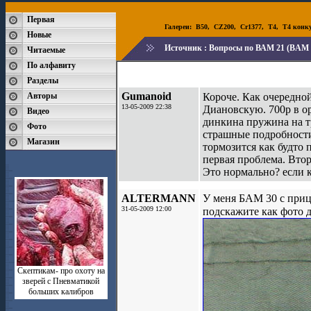
Первая
Галереи:
B50
,
CZ200
,
Cr1377
,
T4
,
T4 конк
Новые
Источник :
Вопросы по ВАМ 21 (BAM 
Читаемые
По алфавиту
Разделы
Gumanoid
Авторы
Короче. Как очередной
13-05-2009 22:38
Диановскую. 700р в 
Видео
динкина пружина на тр
Фото
страшные подробности 
Магазин
тормозится как будто 
первая проблема. Втора
Это нормально? если к
ALTERMANN
У меня БАМ 30 с приц
31-05-2009 12:00
подскажите как фото 
Скептикам- про охоту на
зверей с Пневматикой
больших калибров