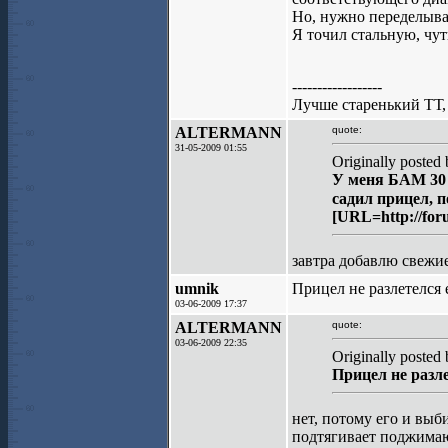
Но, нужно переделыват
Я точил стальную, чут
------------------
Лучше старенький ТТ, 
ALTERMANN
quote:
31-05-2009 01:55
Originally post
У меня БАМ 30 
садил прицел, 
[URL=http://for
завтра добавлю свежи
umnik
Прицел не разлетелся 
03-06-2009 17:37
ALTERMANN
quote:
03-06-2009 22:35
Originally posted
Прицел не разл
нет, потому его и выб
подтягивает поджимаю