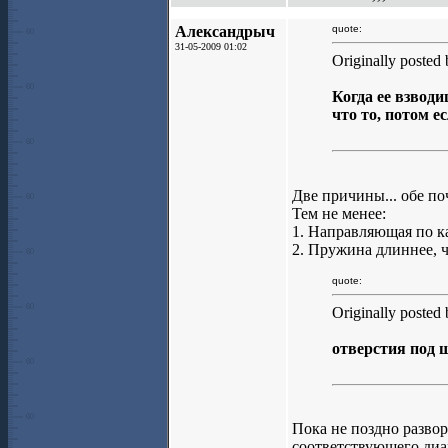
Александрыч
quote:
31-05-2009 01:02
Originally posted
Когда ее взвод
что то, потом е
Две причины... обе по
Тем не менее:
1. Направляющая по к
2. Пружина длиннее, че
quote:
Originally post
отверстия под 
Пока не поздно развор
соответствующего диам