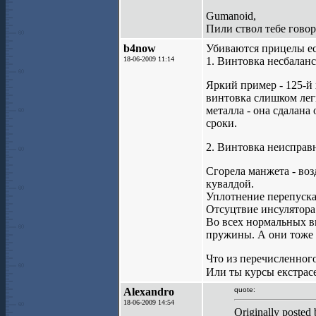
Gumanoid,
Пили ствол тебе гово
b4now
Убиваются прицелы ес
18-06-2009 11:14
1. Винтовка несбалан
Яркий пример - 125-й
винтовка слишком легк
металла - она сдалана
сроки.
2. Винтовка неисправ
Сгорела манжета - во
кувалдой.
Уплотнение перепуска 
Отсуцтвие инсулятора
Во всех нормальных в
пружины. А они тоже 
Что из перечисленного 
Или ты курсы екстрас
Alexandro
quote:
18-06-2009 14:54
Originally posted