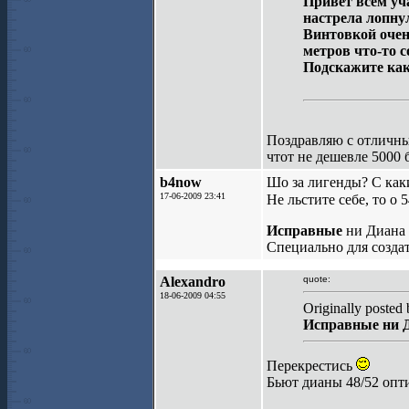
Привет всем уч
настрела лопну
Винтовкой очень
метров что-то с
Подскажите как
Поздравляю с отличны
чтот не дешевле 5000 
b4now
Шо за лигенды? С как
17-06-2009 23:41
Не льстите себе, то о 
Исправные
ни Диана 
Специально для создат
Alexandro
quote:
18-06-2009 04:55
Originally posted
Исправные ни Ди
Перекрестись
Бьют дианы 48/52 опти