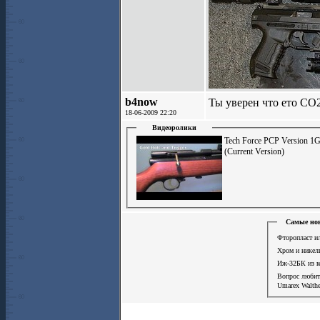
b4now
Ты уверен что ето СО
18-06-2009 22:20
Видеоролики
Tech Force PCP Version 1
(Current Version)
Самые нов
Фторопласт ил
Хром и никел
Иж-32БК из к
Вопрос люби
Umarex Walthe