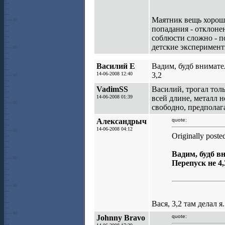
Маятник вещь хороша
попадания - отклонен
соблюсти сложно - по
детские эксперимент
Василий Е
Вадим, будб внимател
14-06-2008 12:40
3,2
VadimSS
Василий, трогал тол
14-06-2008 01:39
всей длине, металл н
свободно, предполаг
Александрыч
quote:
14-06-2008 04:12
Originally post
Вадим, будб в
Перепуск не 4,2
Вася, 3,2 там делал я.
Johnny Bravo
quote: