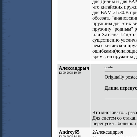
для Дианы и для ВАМ
что китайских пружин
для ВАМ-21/30.В при
обозвать "диановски
пружины для этих ви
пружину "родным" ра
или Хатсана 125(это
существенно увеличив
чем с китайской пруж
ошибками(лопающиеся
время, на пружины дл
Александрыч
quote:
12-09-2008 10:50
Originally post
Длина перепус
Что многовато... раз
Для систем со стака
перепуска - большой
Andrey65
2Александрыч
12-09-2008 14:38