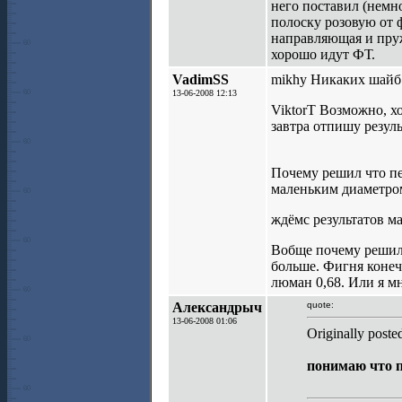
него поставил (немн
полоску розовую от ф
направляющая и пруж
хорошо идут ФТ.
VadimSS
mikhy Никаких шайб 
13-06-2008 12:13
ViktorT Возможно, х
завтра отпишу резуль
Почему решил что пе
маленьким диаметром
ждёмс результатов мая
Вобще почему решил 
больше. Фигня конечн
люман 0,68. Или я м
Александрыч
quote:
13-06-2008 01:06
Originally post
понимаю что п