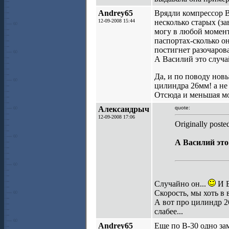
Andrey65
Врядли компрессор В
12-09-2008 15:44
несколько старых (з
могу в любой момент.
паспортах-сколько о
постигнет разочаров
А Василий это случа
Да, и по поводу нов
цилиндра 26мм! а не
Отсюда и меньшая м
Александрыч
quote:
12-09-2008 17:06
Originally post
А Василий это
Случайно он...
И В
Скорость, мы хоть в 
А вот про цилиндр 26
слабее...
Andrey65
Еще по В-30 одно зам