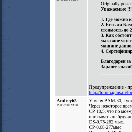
Originally posted
Уважаемые !!!
1. Где можно 
2. Есть ли Ба
стоимость до 2
3. Как обстоит
магазине что 
машине данног
4. Сертифици
Благодарен за
Заранее спасиб
Предупреждение - пр
http://forum.guns.ru/
Andrey65
У меня ВАМ-30, купл
11-09-2008 13:08
Через некоторое вре
СР-10,5, что по мое
описывать не буду-д
DS-0,75-262 мыс.
CP-0,68-277мыс.