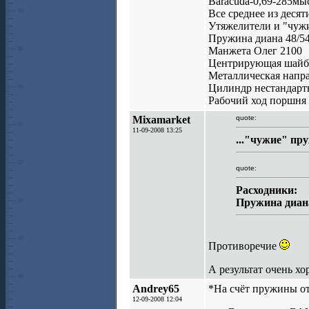
Baracuda-0,69-285мы
Все среднее из деся
Утяжелители и "чужи
Пружина диана 48/5
Манжета Олег 2100
Центрирующая шайба
Металлическая напр
Цилиндр нестандартн
Рабочий ход поршня 
Mixamarket
quote:
11-09-2008 13:25
..."чужие" пр
quote:
Расходники:
Пружина диана
Противоречие
А результат очень хо
Andrey65
*На счёт пружины от
12-09-2008 12:04