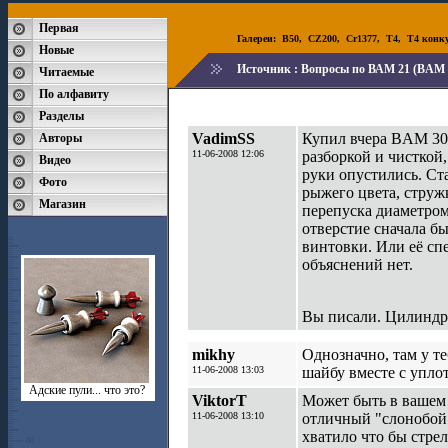
Первая
Галереи:
B50
,
CZ200
,
Cr1377
,
T4
,
T4 конк
Новые
Источник :
Вопросы по ВАМ 21 (BAM 
Читаемые
По алфавиту
Разделы
VadimSS
Купил вчера BAM 30-1
Авторы
11-06-2008 12:06
разборкой и чисткой,
Видео
руки опустились. Ст
Фото
рыжего цвета, стружк
Магазин
перепуска диаметром
отверстие сначала б
винтовки. Или её сп
объяснений нет.
Вы писали. Цилиндр-
mikhy
Однозначно, там у т
11-06-2008 13:03
шайбу вместе с упло
Адские пули... что это?
ViktorT
Может быть в вашем 
11-06-2008 13:10
отличный "слонобой"
хватило что бы стре