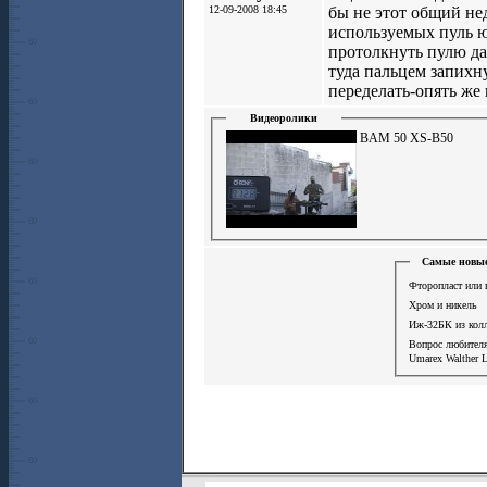
12-09-2008 18:45
бы не этот общий не
используемых пуль юб
протолкнуть пулю дал
туда пальцем запихну
переделать-опять же 
Видеоролики
BAM 50 XS-B50
Самые новые
Фторопласт или 
Хром и никель
Иж-32БК из кол
Вопрос любите
Umarex Walther L