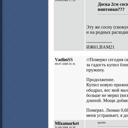
14-06-2008 17:29
Доска 2см сосн
винтовки???
Эту же сосну (свежую
и на родных расходн
------------------
ИЖ61,BAM21
VadimSS
///Померял сегодня с
09-07-2008 01:41
за гадость купил бли
пружину.
Продолжение.
Купил новую прижину
ободрал, вес мой мал
больше не мерял (ви
длиной. Мощи добави
Померял. Люман 0,68 
меня устраивает, я д
Mixamarket
quote:
31-08-2008 16:36