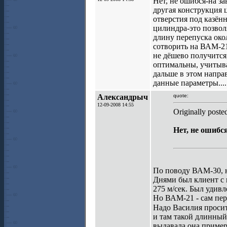
Нет, не ошибся-на з
другая конструкция ц
отверстия под казён
цилиндра-это позволя
длину перепуска око
сотворить на ВАМ-21
не дёшево получится
оптимальны, учитывая
дальше в этом напра
данные параметры....
Александрыч
quote:
12-09-2008 14:55
Originally post
Нет, не ошибс
По поводу ВАМ-30, н
Днями был клиент с н
275 м/сек. Был удивл
Но ВАМ-21 - сам пер
Надо Василия просит
и там такой длинный?.
выдавала она примерн