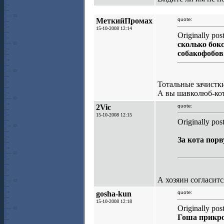
МеткийПромах
quote:
15-10-2008 12:14
Originally pos
сколько бок
собакофобов.
Тотальные зачистки
А вы шавколюб-ко
2Vic
quote:
15-10-2008 12:15
Originally p
За кота порв
А хозяин согласитс
gosha-kun
quote:
15-10-2008 12:18
Originally pos
Гоша прикро