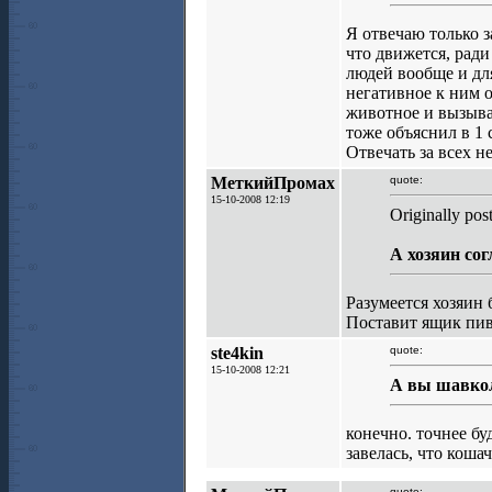
Я отвечаю только з
что движется, ради
людей вообще и дл
негативное к ним 
животное и вызывае
тоже объяснил в 1 
Отвечать за всех н
МеткийПромах
quote:
15-10-2008 12:19
Originally pos
А хозяин сог
Разумеется хозяин 
Поставит ящик пив
ste4kin
quote:
15-10-2008 12:21
А вы шавко
конечно. точнее буд
завелась, что кош
quote: