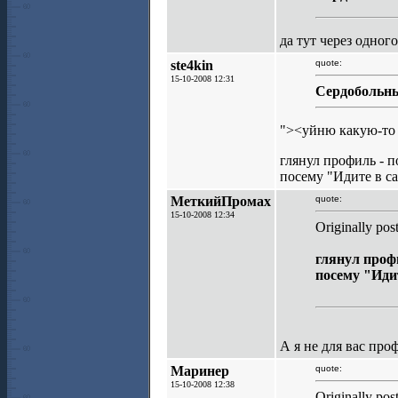
да тут через одног
ste4kin
quote:
15-10-2008 12:31
Сердобольны
"><уйню какую-то 
глянул профиль - п
посему "Идите в са
МеткийПромах
quote:
15-10-2008 12:34
Originally pos
глянул профи
посему "Идит
А я не для вас про
Маринер
quote:
15-10-2008 12:38
Originally po