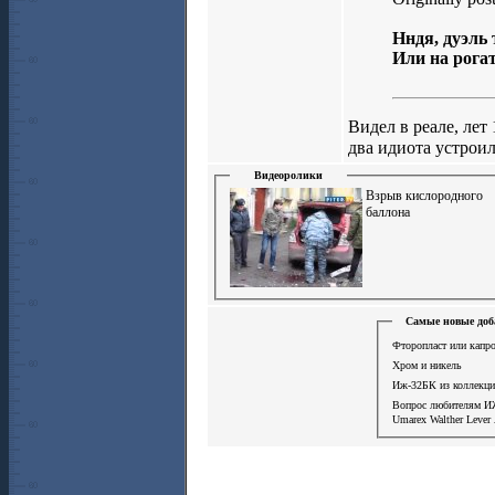
Нндя, дуэль 
Или на рогат
Видел в реале, лет
два идиота устрои
Видеоролики
Взрыв кислородного
баллона
Самые новые доб
Фторопласт или капро
Хром и никель
Иж-32БК из коллекци
Вопрос любителям И
Umarex Walther Lever