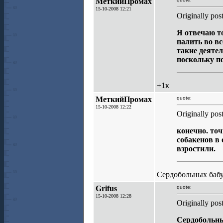
МеткийПромах
15-10-2008 12:21
Originally pos
Я отвечаю т
палить во вс
такие деяте
поскольку п
+1к
МеткийПромах
quote:
15-10-2008 12:22
Originally pos
конечно. точ
собакенов в
взростили.
Сердобольных бабу
Grifus
quote:
15-10-2008 12:28
Originally p
Сердобольны