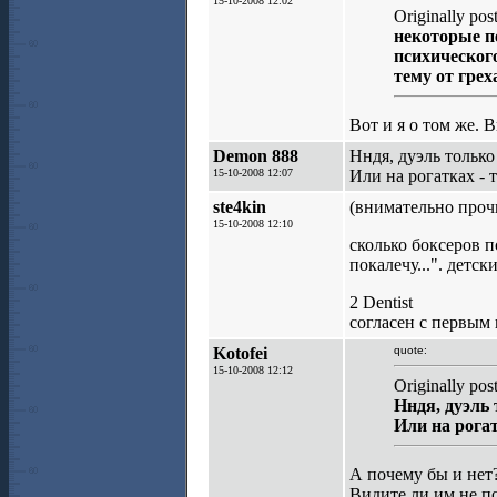
15-10-2008 12:02
Originally pos
некоторые п
психическог
тему от грех
Вот и я о том же. В
Demon 888
Нндя, дуэль только 
15-10-2008 12:07
Или на рогатках - 
ste4kin
(внимательно прочи
15-10-2008 12:10
сколько боксеров п
покалечу...". детск
2 Dentist
согласен с первым 
Kotofei
quote:
15-10-2008 12:12
Originally po
Нндя, дуэль 
Или на рогат
А почему бы и нет?
Видите ли им не по