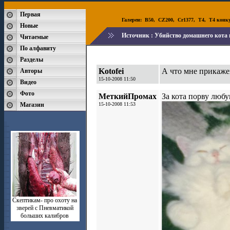
Первая
Галереи:
B50
,
CZ200
,
Cr1377
,
T4
,
T4 конк
Новые
Источник :
Убийство домашнего кота 
Читаемые
По алфавиту
Разделы
Kotofei
А что мне прикажеш
Авторы
15-10-2008 11:50
Видео
Фото
МеткийПромах
За кота порву любу
Магазин
15-10-2008 11:53
Скептикам- про охоту на
зверей с Пневматикой
больших калибров