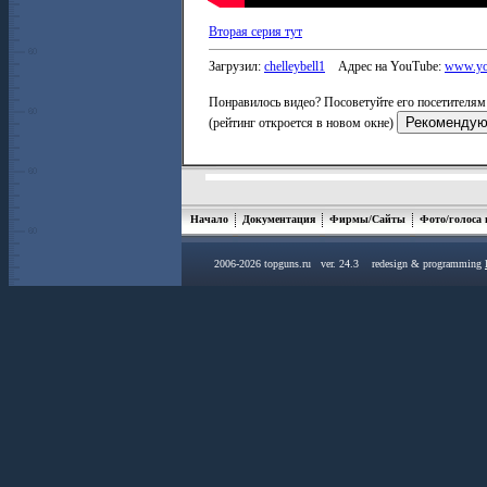
Вторая серия тут
Загрузил:
chelleybell1
Адрес на YouTube:
www.you
Понравилось видео? Посоветуйте его посетителям 
(рейтинг откроется в новом окне)
Начало
Документация
Фирмы/Сайты
Фото/голоса
2006-2026 topguns.ru ver. 24.3 redesign & programming