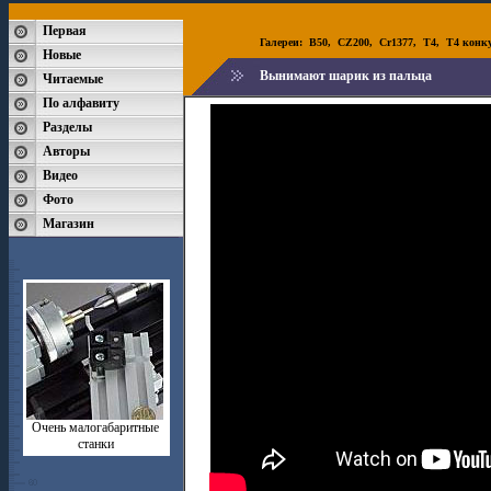
Первая
Галереи:
B50
,
CZ200
,
Cr1377
,
T4
,
T4 конк
Новые
Вынимают шарик из пальца
Читаемые
По алфавиту
Разделы
Авторы
Видео
Фото
Магазин
Очень малогабаритные
станки