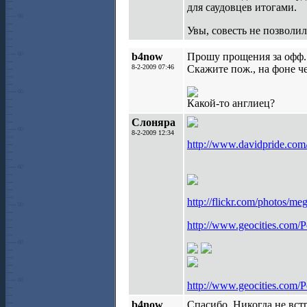
для саудовцев итогами.
Увы, совесть не позволил
b4now
Прошу прощения за офф.
8-2-2009 07:46
Скажите пож., на фоне ч
Какой-то англиец?
Слоняра
8-2-2009 12:34
http://www.davidpride.co
http://flickr.com/photos/
http://www.geocities.com/
http://www.geocities.com/
b4now
Спасибо. Никогда не встр