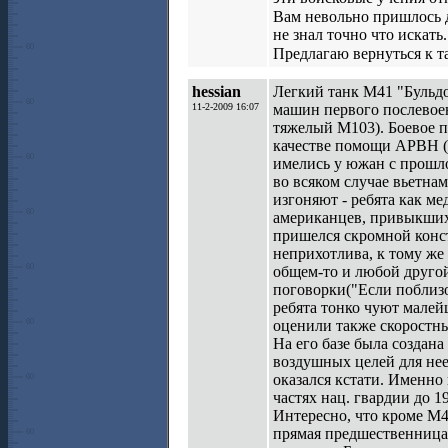
Вам невольно пришлось д
не знал точно что искать.
Предлагаю вернуться к 
hessian
Легкий танк М41 "Бульдо
11-2-2009 16:07
машин первого послевое
тяжелый М103). Боевое п
качестве помощи АРВН (
имелись у южан с прошло
во всяком случае вьетна
изгоняют - ребята как ме
американцев, привыкши
пришелся скромной конс
неприхотлива, к тому же
общем-то и любой другой
поговорки("Если поблизо
ребята тонко чуют малей
оценили также скоростны
На его базе была создана
воздушных целей для нее
оказался кстати. Именно
частях нац. гвардии до 19
Интересно, что кроме М4
прямая предшественница 