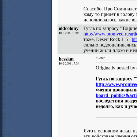
Спасибо. Про Семипалат
кому-то придет в голову 
использовалось, какие 
oldcolony
Гугль по запросу "Тоцки
10-2-2009 16:03
http://www.promved.ru/art
тоже, Desert Rock 1-5 -
ht
сильно недооценивались 
учений жили плохо и нед
hessian
quote:
10-2-2009 17:34
Originally posted by
Гугль по запросу 
http://www.promved
учения проводилис
board=politics&ac
последствия возде
недолго, как и у
Я-то в основном искал п
эти войсковые учения от