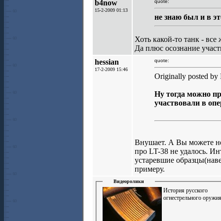
b4now
quote:
15-2-2009 01:13
не знаю был и в э
Хоть какой-то танк - все
Да плюс осознание участ
hessian
quote:
17-2-2009 15:46
Originally posted b
Ну тогда можно пр
участвовали в опе
Внушает. А Вы можете не
про LT-38 не удалось. И
устаревшие образцы(наве
примеру.
Видеоролики
История русского
огнестрельного оружи