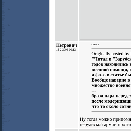
Петрович
quote:
15-2-2009 00:12
Originally posted by 
"Читал в "Зарубеж
годов находились
военной помощи, п
и фото в статье бы
Вообще наверно в
множество военной
---
бразильцы передел
после модернизаци
что-то около сотн
Ну тогда можно припомни
перуанской армии против