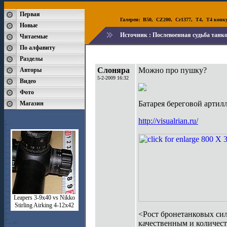
Первая
Галереи:
B50
,
CZ200
,
Cr1377
,
T4
,
T4 конк
Новые
Источник :
Послевоенная судьба танк
Читаемые
По алфавиту
Разделы
Слоняра
Можно про пушку?
Авторы
5-2-2009 16:32
Видео
Фото
Батарея береговой артил
Магазин
http://visualrian.ru/
Leapers 3-9x40 vs Nikko
Stirling Airking 4-12x42
<Рост бронетанковых сил
качественным и количес