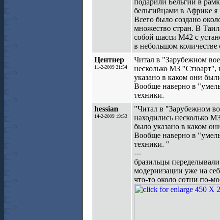
подарили Бельгии в рамк
бельгийцами в Африке я 
Всего было создано окол
множество стран. В Таил
собой шасси М42 с устан
в небольшом количестве 
Центнер
Читал в "Зарубежном вое
11-2-2009 21:54
несколько М3 "Стюарт", 
указано в каком они были
Вообще наверно в "умел
техники.
hessian
"Читал в "Зарубежном во
14-2-2009 19:53
находились несколько М3
было указано в каком они
Вообще наверно в "умел
техники. "
---
бразильцы переделывали 
модернизации уже на себ
что-то около сотни по-мо