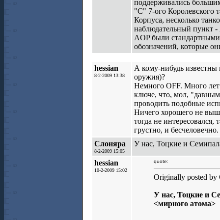
поддерживались большим
"C" 7-ого Королевского 
Корпуса, несколько танк
наблюдательный пункт -
AOP были стандартными т
обозначений, которые он
hessian
А кому-нибудь известны 
8-2-2009 13:38
оружия)?
Немного OFF. Много лет 
ключе, что, мол, "давным
проводить подобные исп
Ничего хорошего не вышл
тогда не интересовался, 
грустно, и бесчеловечно.
Слоняра
У нас, Тоцкие и Семипа
8-2-2009 15:05
hessian
quote:
10-2-2009 15:02
Originally posted by
У нас, Тоцкие и 
<мирного атома>