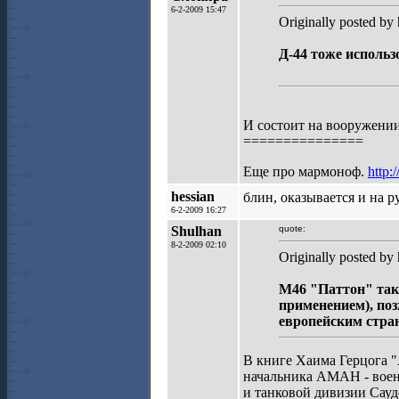
6-2-2009 15:47
Originally posted by 
Д-44 тоже использ
И состоит на вооружении
===============
Еще про мармоноф.
http
hessian
блин, оказывается и на р
6-2-2009 16:27
Shulhan
quote:
8-2-2009 02:10
Originally posted by 
М46 "Паттон" так
применением), по
европейским стран
В книге Хаима Герцога "
начальника АМАН - воен
и танковой дивизии Сау