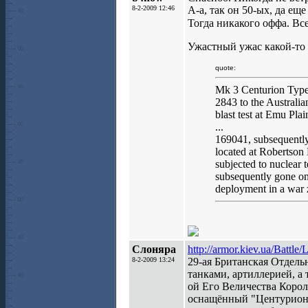
8-2-2009 12:46
А-а, так он 50-ых, да ещ
Тогда никакого оффа. Вс
Ужастный ужас какой-то о
quote:
Mk 3 Centurion Type
2843 to the Australi
blast test at Emu Plai
...
169041, subsequentl
located at Robertson 
subjected to nuclear 
subsequently gone on 
deployment in a war 
Слоняра
http://armor.kiev.ua/Battle/
8-2-2009 13:24
29-ая Британская Отдель
танками, артиллерией, 
ой Его Величества Короле
оснащённый "Центуриона