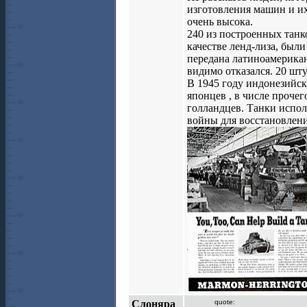
изготовления машин и их
очень высока.
240 из построенных тан
качестве ленд-лиза, были
передана латиноамерикан
видимо отказался. 20 шт
В 1945 году индонезийс
японцев , в числе прочег
голландцев. Танки испол
войны для восстановлени
Слоняра
quote: