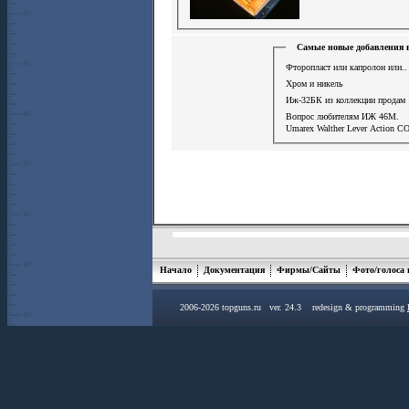
Самые новые добавления 
Фторопласт или капролон или..
Хром и никель
Иж-32БК из коллекции продам
Вопрос любителям ИЖ 46М.
Umarex Walther Lever Action СО
Начало
Документация
Фирмы/Сайты
Фото/голоса
2006-2026 topguns.ru ver. 24.3 redesign & programming