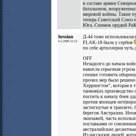
в составе армии Северн
батальонов, вооруженны
мировой войны. Такие пу
теперь Советский Союз п
Юга. Снимок орудий РаК-4
hessian
Д-44 тоже использовалась
6-2-2009 15:13
FLAK-18 была у сербов
по себе артиллерия чуть 
OFF
Незадолго до начала во
нависла серьезная угроз
спешке готовить оборону
прочих мер было решено
Херрингтон", которая в 
танков(их производство п
поспеть к началу боев у
против японцев нет(веро
застигнутые в транзите,
берегов Австралии. Неож
экипажей, часть использо
поставками от союзников
австралийские десантные
Из рассказов людей, кото