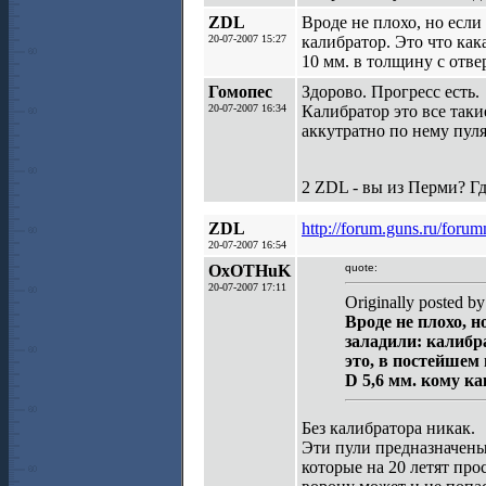
ZDL
Вроде не плохо, но если 
20-07-2007 15:27
калибратор. Это что как
10 мм. в толщину с отве
Гомопес
Здорово. Прогресс есть.
20-07-2007 16:34
Калибратор это все так
аккутратно по нему пуля
2 ZDL - вы из Перми? Гд
ZDL
http://forum.guns.ru/foru
20-07-2007 16:54
OxOTHuK
quote:
20-07-2007 17:11
Originally posted b
Вроде не плохо, н
заладили: калибр
это, в постейшем 
D 5,6 мм. кому ка
Без калибратора никак.
Эти пули предназначены
которые на 20 летят про