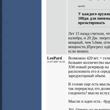
quote:
У каждого оружия
100дж для пневмы
проэктировать
Лет 15 назад считали, ч
калибра, и 20 Дж. энерг
мощный, чем 5,6мм, огн
мощности.)Прогресс идёт
если можно.
LeoPard
Возможно 420 м/с = гели
21-07-2007 16:33
большее колличество выс
ХМ новый резервуар на 2
расположить его в сере
заредукторный объем.
В голове еще есть мысль
так перерасход это дол
соеденить? мысли вслух
Мысли и идеи есть - буд
ЗЫ. Ответы на те вопро