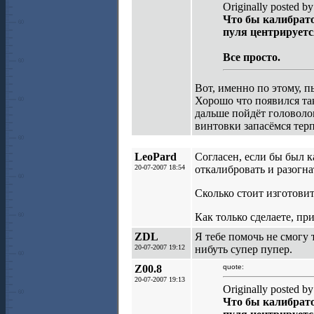
Originally posted b
Что бы калибрато
пуля центрируетс
Все просто.
Вот, именно по этому, п
Хорошо что появился так
дальше пойдёт головоло
винтовки запасёмся терп
LeoPard
Согласен, если бы был к
20-07-2007 18:54
откалибровать и разогна
Сколько стоит изготови
Как только сделаете, пр
ZDL
Я тебе помочь не смогу т
20-07-2007 19:12
нибуть супер пупер.
Z00.8
quote:
20-07-2007 19:13
Originally posted b
Что бы калибрато