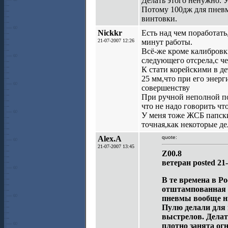
Делать этого ненужно. У
Потому 100дж для пневм
винтовки.
Nickkr
Есть над чем поработать
21-07-2007 12:26
минут работы.
Всё-же кроме калибровк
следующего отсрела,с че
К стати корейскими в де
25 мм,что при его энерг
совершенству
При ручной неполной пос
что не надо говорить чт
У меня тоже ЖСБ папские
точная,как некоторые де
Alex.A
quote:
21-07-2007 13:45
Z00.8
ветеран posted 21-
В те времена в Р
отштампованная п
пневмы вообще ни
Пулю делали для 
выстрелов. Делат
плотно занята ог