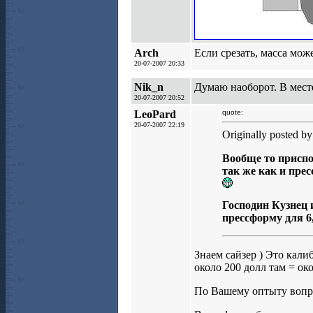
Arch
Если срезать, масса мож
20-07-2007 20:33
Nik_n
Думаю наоборот. В месте
20-07-2007 20:52
LeoPard
quote:
20-07-2007 22:19
Originally posted by
Вообще то приспо
так же как и прес
Господин Кузнец и
прессформу для 6,
Знаем сайзер ) Это кал
около 200 долл там = око
По Вашему оптыту вопр