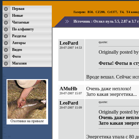
Первая
Галереи:
B50
,
CZ200
,
Cr1377
,
T4
,
T4 конк
Новые
Источник :
Отлил пуль 5.5, 2.87 и 3.7 
Читаемые
По алфавиту
Разделы
LeoPard
quote:
Авторы
20-07-2007 14:53
Видео
Originally posted by
Фото
Фоты! Фоты в ст
Магазин
Вроде вешал. Сейчас и
AMuHb
Очень даже неплохо!
20-07-2007 15:07
Зато какая энергетика...
LeoPard
quote:
20-07-2007 15:09
Originally posted 
Очень даже непло
Охотники на привале
Зато какая энерге
Энергетика упала с 80 до