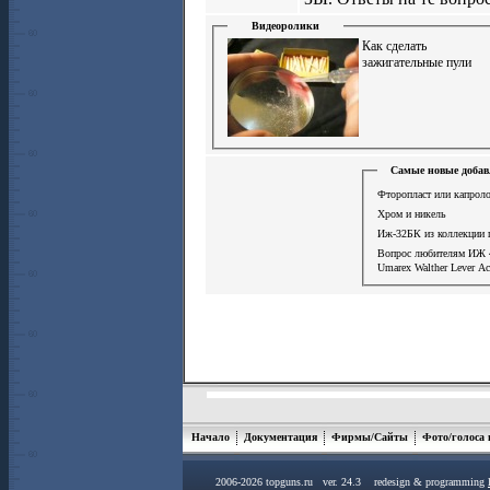
Видеоролики
Как сделать
зажигательные пули
Самые новые добав
Фторопласт или капроло
Хром и никель
Иж-32БК из коллекции 
Вопрос любителям ИЖ
Umarex Walther Lever Ac
Начало
Документация
Фирмы/Сайты
Фото/голоса
2006-2026 topguns.ru ver. 24.3 redesign & programming