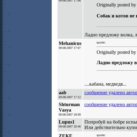
09-08-2007 17:06
Originally posted by
Собак и котов не п
Ладно предложу волка, ли
Mehanicus
quote:
09-08-2007 17:07
Originally posted b
Ладно предложу во
....кабана, медведя...
aab
сообщение удалено авто
09-08-2007 17:12
Shturman
сообщение удалено авто
Vasya
09-08-2007 18:09
Lupus1
Попробуй на бобре испыт
09-08-2007 20:46
Или действительно купит
ZEKE
quote: