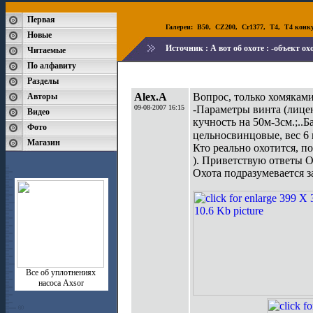
Первая
Галереи:
B50
,
CZ200
,
Cr1377
,
T4
,
T4 конк
Новые
Источник :
А вот об охоте : -объект о
Читаемые
По алфавиту
Разделы
Alex.A
Вопрос, только хомяками 
Авторы
09-08-2007 16:15
-Параметры винта (лицен
Видео
кучность на 50м-3см.;..
Фото
цельносвинцовые, вес 6 г
Магазин
Кто реально охотится, п
). Приветствую ответ
Охота подразумевается з
Все об уплотнениях
насоса Axsor