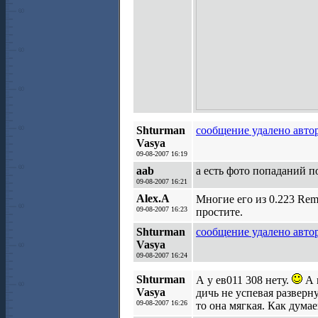
Shturman
сообщение удалено авто
Vasya
09-08-2007 16:19
aab
а есть фото попаданий п
09-08-2007 16:21
Alex.A
Многие его из 0.223 Rem
09-08-2007 16:23
простите.
Shturman
сообщение удалено авто
Vasya
09-08-2007 16:24
Shturman
А у ев011 308 нету.
А п
Vasya
дичь не успевая развер
09-08-2007 16:26
то она мягкая. Как дума