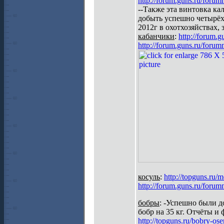
http://forum.guns.ru/for
--Также эта винтовка к
добыть успешно четырёх 
2012г в охотхозяйствах, 
кабанчики
:
http://forum.
http://forum.guns.ru/for
косуль
:
http://topguns.ru/
http://forum.guns.ru/for
бобры
: -Успешно были д
бобр на 35 кг. Отчёты и 
http://topguns.ru/bobry-os