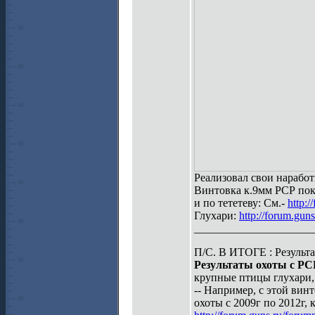
Реализовал свои наработ
Винтовка к.9мм РСР пок
и по тететеву: См.-
http:
Глухари:
http://forum.gu
_____________________
П/С. В ИТОГЕ : Результа
Результаты охоты с РСР
крупные птицы глухари, 
-- Например, с этой вин
охоты с 2009г по 2012г,