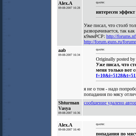
Alex.A
quote:
09-08-2007 16:28
интересен эффект
Уже писал, что столб то
разворачивается, так как
к9ммРСР:
http://forums.
http://forum.guns.ru/foru
aab
quote:
09-08-2007 16:34
Originally posted by
Уже писал, что ст
меня только вот 
f=10&i=5128&t=51
я не о том - надо попро
попадания по мясу отлич
Shturman
сообщение удалено авто
Vasya
09-08-2007 16:36
Alex.A
quote:
09-08-2007 16:40
попадания по мяс