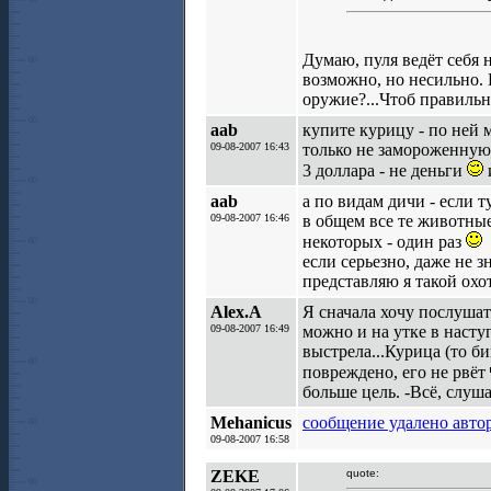
Думаю, пуля ведёт себя 
возможно, но несильно. 
оружие?...Чтоб правильн
aab
купите курицу - по ней
09-08-2007 16:43
только не замороженную
3 доллара - не деньги
aab
а по видам дичи - если т
09-08-2007 16:46
в общем все те животные
некоторых - один раз
если серьезно, даже не з
представляю я такой охо
Alex.A
Я сначала хочу послушат
09-08-2007 16:49
можно и на утке в насту
выстрела...Курица (то би
повреждено, его не рвёт
больше цель. -Всё, слуш
Mehanicus
сообщение удалено авто
09-08-2007 16:58
ZEKE
quote: