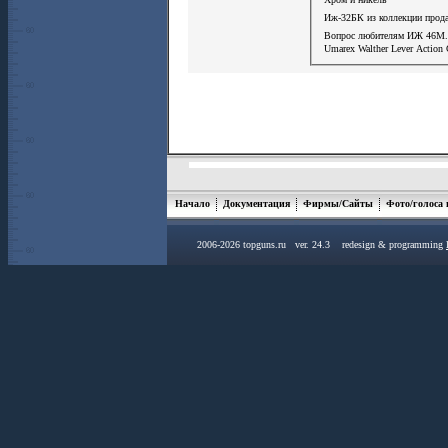
Иж-32БК из коллекции прод
Вопрос любителям ИЖ 46М.
Umarex Walther Lever Action
Начало
Документация
Фирмы/Сайты
Фото/голоса
2006-2026 topguns.ru ver. 24.3 redesign & programming