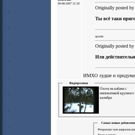
09-08-2007 21:20
Originally posted b
Ты всё таки приго
quote:
Originally posted b
Или действительно
ИМХО лудше и придумать
Видеоролики
Охота на кабана с
пневматикой крупного
калибра
Самые новые добавлени
Фторопласт или капролон или
Хром и никель