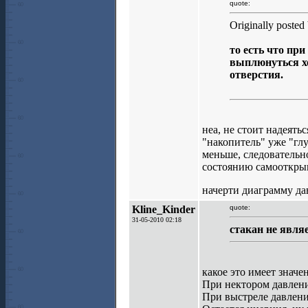
quote:
Originally posted
то есть что пр
выплюнуться хо
отверстия.
неа, не стоит надеять
"накопитель" уже "глу
меньше, следовательн
состоянию самооткры
начерти диаграмму дав
Kline_Kinder
quote:
31-05-2010 02:18
стакан не явля
какое это имеет знач
При нектором давлени
При выстреле давление