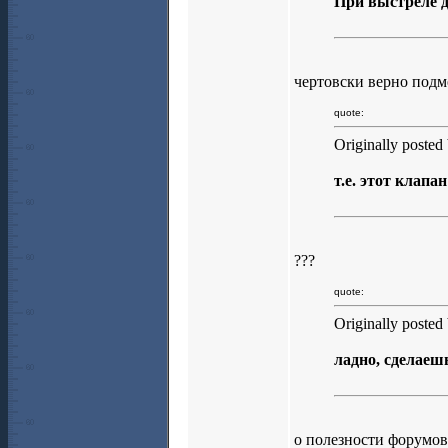
При выстреле д
чертовски верно подм
quote:
Originally posted
т.е. этот клапа
???
quote:
Originally posted
ладно, сделаешь
о полезности форумов 