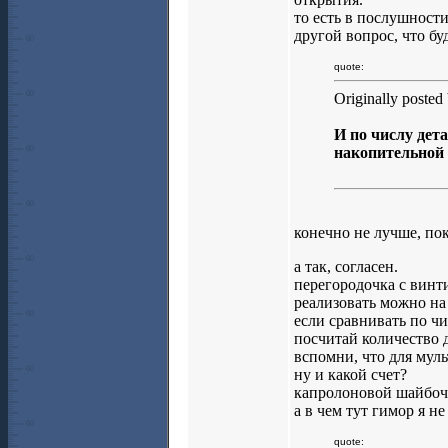
то есть в послушности
другой вопрос, что буд
quote:
Originally poste
И по числу дет
накопительной 
конечно не лучше, пок
а так, согласен.
перегородочка с винти
реализовать можно на
если сравнивать по чи
посчитай количество д
вспомни, что для мул
ну и какой счет?
капролоновой шайбоч
а в чем тут гимор я не
quote: