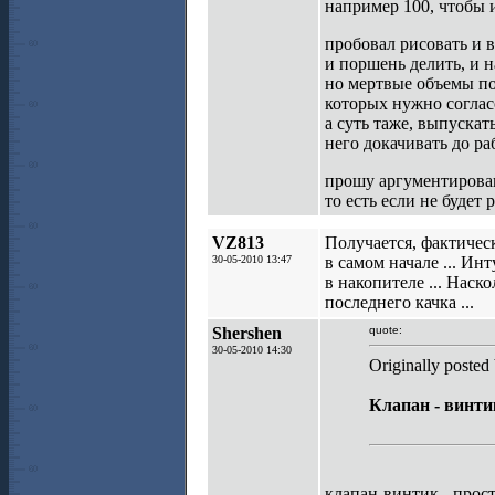
например 100, чтобы 
пробовал рисовать и 
и поршень делить, и 
но мертвые объемы п
которых нужно соглас
а суть таже, выпускат
него докачивать до ра
прошу аргументирова
то есть если не будет
VZ813
Получается, фактическ
30-05-2010 13:47
в самом начале ... Ин
в накопителе ... Наск
последнего качка ...
Shershen
quote:
30-05-2010 14:30
Originally poste
Клапан - винтик
клапан-винтик - прос