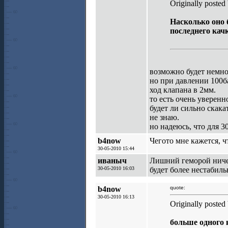
Originally poste
Насколько оно 
последнего качка
возможно будет немно
но при давлении 100ба
ход клапана в 2мм.
то есть очень уверенн
будет ли сильно скака
не знаю.
но надеюсь, что для 3
b4now
Чегото мне кажется, 
30-05-2010 15:44
иваныч
Лишний геморой ничего
30-05-2010 16:03
будет более нестабиль
b4now
quote:
30-05-2010 16:13
Originally poste
больше одного 