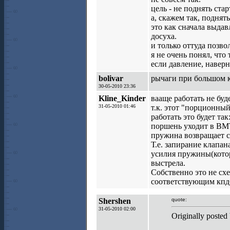
цель - не поднять ста
а, скажем так, поднять
это как сначала выдав
досуха.
и только оттуда позво
я не очень понял, что
если давление, наверн
bolivar
рычаги при большом к
30-05-2010 23:36
Kline_Kinder
вааще работать не буде
31-05-2010 01:46
т.к. этот "порционны
работать это будет так
поршень уходит в ВМТ
пружина возвращает с
Т.е. запирание клапа
усилия пружины(котор
выстрела.
Собственно это не с
соответствующим кпд~
Shershen
quote:
31-05-2010 02:00
Originally posted