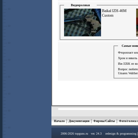
Видеоролики
Baikal IZH-46M
Custom
Самые новы
Фторопласт или
Хром и никель
Иж-32БК из ко
Вопрос любит
Umarex Walther
Начало
Документация
Фирмы/Сайты
Фото/голоса
2006-2026 topguns.ru ver. 24.3 redesign & programming