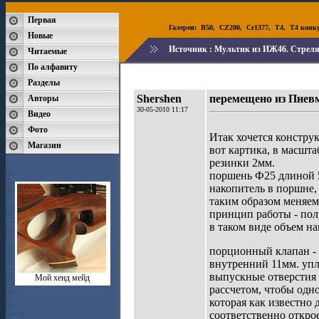
Первая
Галереи:
B50
,
CZ200
,
Cr1377
,
T4
,
T4 конк
Новые
Источник :
Мультик из ИЖ46. Стреля
Читаемые
По алфавиту
Разделы
Shershen
перемещено из Пнев
Авторы
30-05-2010 11:17
Видео
Фото
Итак хочется констру
Магазин
вот картика, в масшта
резинки 2мм.
поршень Ф25 длиной 
накопитель в поршне, 
таким образом меняем
принцип работы - пол
в таком виде объем на
порционный клапан - 
внутренний 11мм. упл
выпускные отверстия 
Мой хенд мейд
рассчетом, чтобы одн
которая как известно 
соответственно откро