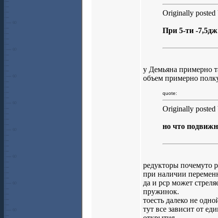
Originally poste
При 5-ти -7,5дж
у Демьяна примерно т
объем примерно полку
quote:
Originally poste
но что подвиж
редукторы почемуто р
при наличии переменн
да и рср может стреля
пружинок.
тоесть далеко не одно
тут все зависит от ед
открытия.