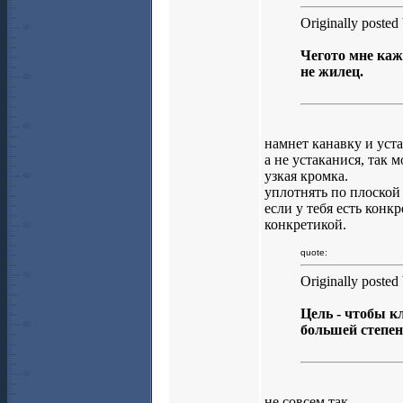
Originally posted
Чегото мне каж
не жилец.
намнет канавку и уста
а не устаканися, так 
узкая кромка.
уплотнять по плоской
если у тебя есть кон
конкретикой.
quote:
Originally posted
Цель - чтобы к
большей степен
не совсем так.