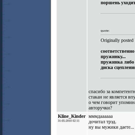
поршень уходи
quote:
Originally posted
соответственно
пружинку...
пружинка либо 
диска сцеплени
спасибо за компетентн
стакан не является в
о чем говорит упомин
авторучки?
Kline_Kinder
мммдаааааа
31-05-2010 02:11
дочитал трэд.
ну вы мужики даете...