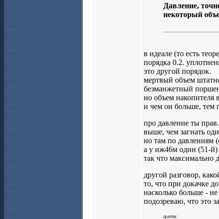
Давление, точн
некоторый объе
в идеале (то есть тео
порядка 0.2. уплотне
это другой порядок.
мертвый объем штатн
безманжетный поршень
но объем накопителя 
и чем он больше, тем п
про давление ты прав.
выше, чем загнать оди
но там по давлениям 
а у иж46м один (51-й)
так что максимально 
другой разговор, как
то, что при докачке д
насколько больше - не
подозреваю, что это з
quote: