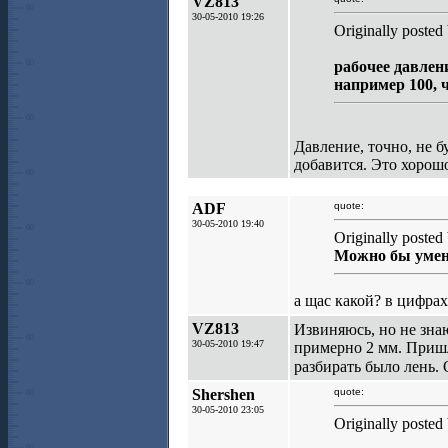
VZ813
30-05-2010 19:26
Originally posted
рабочее давлен
например 100, 
Давление, точно, не 
добавится. Это хорош
ADF
quote:
30-05-2010 19:40
Originally poste
Можно бы умен
а щас какой? в цифрах
VZ813
Извиняюсь, но не зн
30-05-2010 19:47
примерно 2 мм. Пришл
разбирать было лень.
Shershen
quote:
30-05-2010 23:05
Originally poste