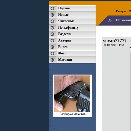
Первая
Галереи:
B
Новые
Источни
Читаемые
По алфавиту
Разделы
vovan77777
Авторы
30-10-2008 11:58
Видео
Фото
Магазин
Разборка макетов