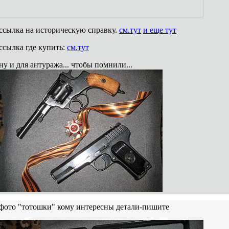
ссылка на историческую справку.
см.тут
и еще тут
ссылка где купить:
см.тут
ну и для антуража... чтобы помнили...
фото "тотошки" кому интересны детали-пишите