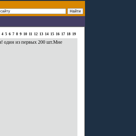
4
5
6
7
8
9
10
11
12
13
14
15
16
17
18
19
ся! один из первых 200 шт.Мне