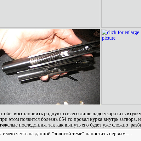
чтобы восстановить родную зз всего лишь надо укоротить втулку 
при этом появится болезнь 654 го провал курка внутрь затвора. 
тяжелые последствия. так как вынуть его будет уже сложно .разб
я имею честь на данной "золотой теме" напостить первым.....