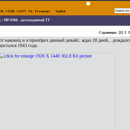
50
,
CZ200
,
Cr1377
,
T4
,
T4 конкурс
English
к :
МР-656К - долгожданный ТТ
Страницы: [1]
2
3
от наконец и я приобрел данный девайс, ждал 20 дней... дождал
достался 1943 года.