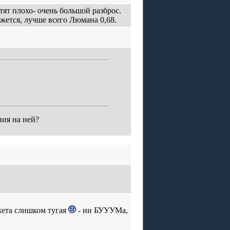
ят плохо- очень большой разброс.
ажется, лучше всего Люмана 0,68.
ния на ней?
жета слишком тугая
- ни БУУУМа,