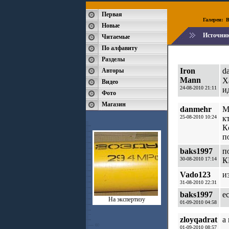
Первая
Галереи:
B
Новые
Источни
Читаемые
По алфавиту
Разделы
Iron
d
Авторы
Mann
Х
Видео
24-08-2010 21:11
и
Фото
Магазин
danmehr
М
25-08-2010 10:24
к
К
п
baks1997
п
30-08-2010 17:14
К
Vado123
и
31-08-2010 22:31
baks1997
е
На экспертизу
01-09-2010 04:58
zloyqadrat
а
01-09-2010 08:57