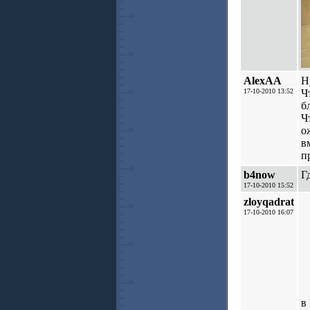
AlexAA
Н
17-10-2010 13:52
Ч
б
Ч
о
в
п
b4now
Г
17-10-2010 15:52
zloyqadrat
17-10-2010 16:07
в