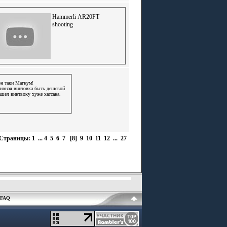
Hammerli AR20FT
shooting
он таки Магнум!
ивная винтовка быть дешевой
ашел винтвоку хуже хатсана.
Страницы:
1
...
4
5
6
7
[8]
9
10
11
12
...
27
FAQ