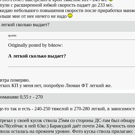
 пули с расширенной юбкой скорость падает до 233 м/с.
жидаю небольшого повышения скорости после приработки манж
ольше мне от нее ничего не надо
 легкой сколько выдает?
quote:
Originally posted by b4now:
А легкой сколько выдает?
автра померяю.
егких КП у меня нет, попробую Люман ФТ легкий же.
юманами 0,55 г - 270
де-то так и есть - 240-250 тяжелой и 270-280 легкой, в зависимос
трезал у своей кусок ствола 25мм со стороны ДС-там был обнар
eks78(сейчас в ней 63кг.) Баракудой даёт почти 24ж. Кучность о
твола осталась на прежнем уровне. Фото куска ствола прилагаю: