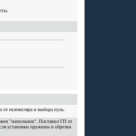
еты.
ти от екземпляра и выбора пуль.
ужен "напильник". Поставил ГП от
посля установки пружины и обрезки