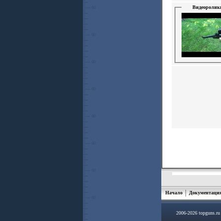
Видеоролик
Начало
Документаци
2006-2026 topguns.r