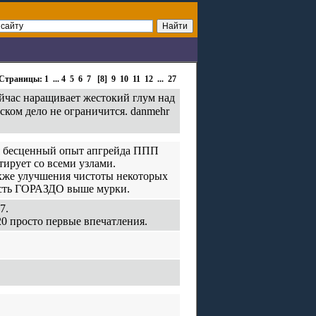
Страницы:
1
...
4
5
6
7
[8]
9
10
11
12
...
27
ейчас наращивает жестокий глум над
ском дело не ограничится. danmehr
ся бесценный опыт апгрейда ППП
тирует со всеми узлами.
также улучшения чистоты некоторых
ость ГОРАЗДО выше мурки.
7.
20 просто первые впечатления.