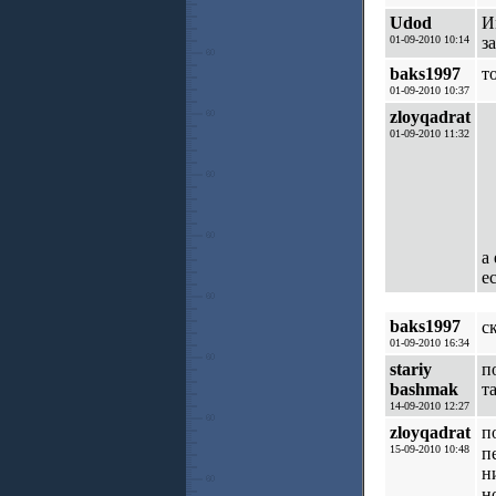
Udod
И
01-09-2010 10:14
з
baks1997
т
01-09-2010 10:37
zloyqadrat
01-09-2010 11:32
а
е
baks1997
с
01-09-2010 16:34
stariy
п
bashmak
т
14-09-2010 12:27
zloyqadrat
п
15-09-2010 10:48
п
н
н