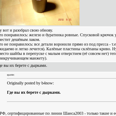
у вот и разобрал свою обнову.
то понравилось: железо и буратинка ровные. Спусковой крючок
лестит дешёвым лаком.
то не понравилось: все детали воронили прямо из под пресса - т.е
жидаемо и легко лечится). Калёные пластины склёпаны криво. Ну
место шайбы в перепуске с малым отверстием (её совсем нет) теп
рикручивающем манжету).
де вы их берете с дырками.
quote:
Originally posted by b4now:
Где вы их берете с дырками.
 РФ, сертифицированные по линии Шанса2003 - только такие и 