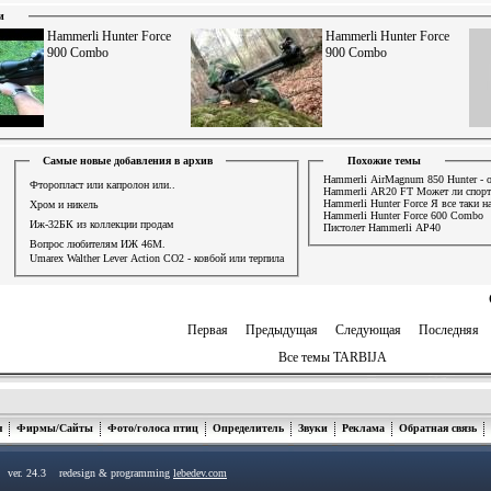
и
Hammerli Hunter Force
Hammerli Hunter Force
900 Combo
900 Combo
Самые новые добавления в архив
Похожие темы
Hammerli AirMagnum 850 Hunter - 
Фторопласт или капролон или..
Hammerli AR20 FT Может ли спорт
Hammerli Hunter Force Я все таки н
Хром и никель
Hammerli Hunter Force 600 Combo
Иж-32БК из коллекции продам
Пистолет Hammerli AP40
Вопрос любителям ИЖ 46М.
Umarex Walther Lever Action СО2 - ковбой или терпила
Первая
Предыдущая
Следующая
Последняя
Все темы TARBIJA
я
Фирмы/Сайты
Фото/голоса птиц
Определитель
Звуки
Реклама
Обратная связь
u ver. 24.3 redesign & programming
lebedev.com