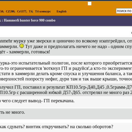
50
,
CZ200
,
Cr1377
,
T4
,
T4 конкурс
English
к :
Hammerli hunter force 900 combo
anmehr мурку уже зверски и цинично по всякому изапгрейдил, с
аммерли.
Тут даже и предполагать ничего не надо - одним спу
дёт - хаммерли, готовься!
урка-это испытательный полигон, после которого приобретает
то-то ограничивается 'воткнул ГП и радуйся',а кто-то эксперимен
стати в хаммерли делать кроме спуска и улучшения баланса, а 
оверхностей попросту нефиг, дури там и так выше крыши, точн
олучил ГП, поставил и результат КП10.5гр-Д40,Д45 ,0.5грамм-Д7
П10.5гр с расширенной юбкой Д57-Д65. отстрелял не много раз 
з чего следует вывод- ГП перекачана.
сть не много.
 как сдувать? винтик откручивать? на сколько оборотов?