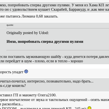
мхо, попробовать сперва другими пулями. У меня из Хама КП лет
ато он с удовольствием кушает Скарабей, Барракуду, и ,как мне к
оже пытаюсь Люмана 0,68 заказать.
quote:
Originally posted by Udod:
Имхо, попробовать сперва другими пулями
 если поставить зауживающую шайбу - куда денется потеря давле
сли перейдет в шум - плохо, если в тепло - хорошо
корость упадет
очитал-почитал, интересно, познавательно, надо брать...
ак-с,где кошель?
оставил ГП и манжету Олега2100.
ервое впечатление от звука и тактильных ощущений - опять ман
и расколбаса...
о ПОТОМ... выстрелил в хрон тяжелой КП - 245 м/с