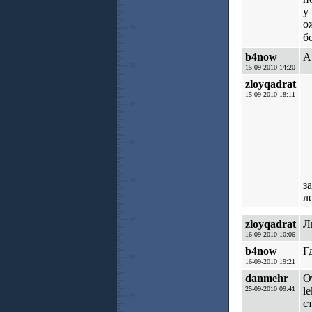
у
о
б
b4now
А
15-09-2010 14:20
zloyqadrat
15-09-2010 18:11
з
л
zloyqadrat
Л
16-09-2010 10:06
b4now
Г
16-09-2010 19:21
danmehr
О
25-09-2010 09:41
l
с