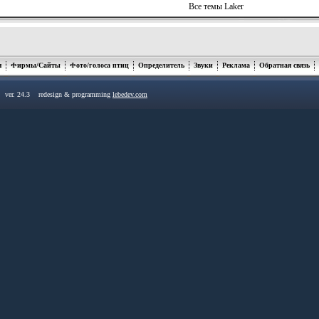
Все темы Laker
я
Фирмы/Сайты
Фото/голоса птиц
Определитель
Звуки
Реклама
Обратная связь
u ver. 24.3 redesign & programming
lebedev.com