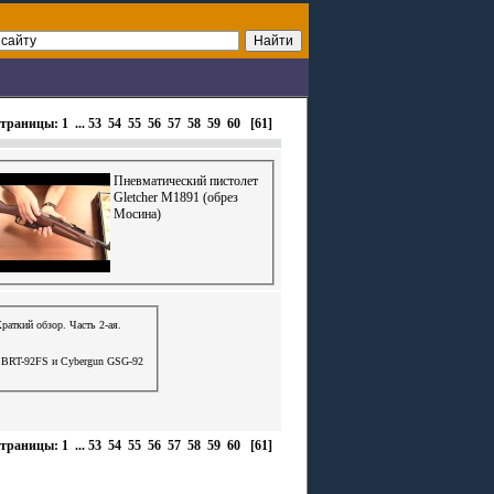
траницы:
1
...
53
54
55
56
57
58
59
60
[61]
Пневматический пистолет
Gletcher M1891 (обрез
Мосина)
раткий обзор. Часть 2-ая.
r BRT-92FS и Cybergun GSG-92
траницы:
1
...
53
54
55
56
57
58
59
60
[61]