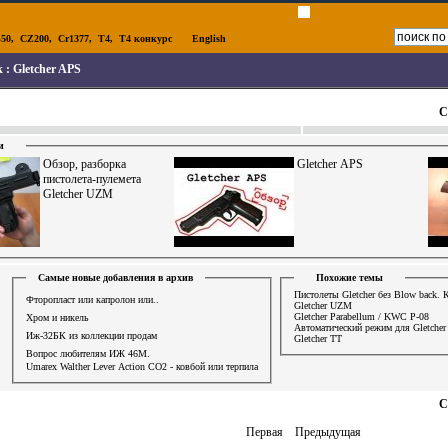
50
,
CZ200
,
Cr1377
,
T4
,
T4 конкурс
English
к :
Gletcher APS
С
и
Обзор, разборка
Gletcher APS
пистолета-пулемета
Gletcher UZM
Самые новые добавления в архив
Похожие темы
Пистолеты Gletcher без Blow back. К
Фторопласт или капролон или..
Gletcher UZM
Gletcher Parabellum / KWC P-08
Хром и никель
Автоматический режим для Gletche
Иж-32БК из коллекции продам
Gletcher TT
Вопрос любителям ИЖ 46М.
Umarex Walther Lever Action СО2 - ковбой или терпила
С
Первая
Предыдущая