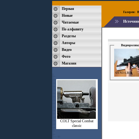
Первая
Галереи:
B
Новые
Источни
Читаемые
По алфавиту
Разделы
Авторы
Видеоролик
Видео
Фото
Магазин
СOLT Special Combat
classic