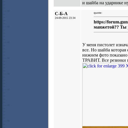
и шайба на ударнике н
С-Б-А
quote:
24-09-2015 23:34
https://forum.gu
манжетой?? Ты 
У меня пистолет изнач
все. Но шайба которая 
нижнем фото показано
ТРАВИТ. Все резинки п