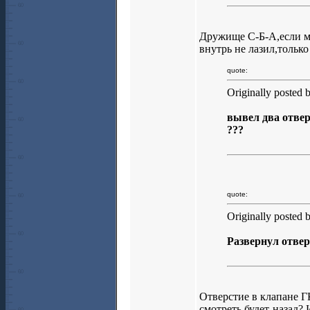
Дружище С-Б-А,если м
внутрь не лазил,только
quote:
Originally posted 
вывел два отвер
???
quote:
Originally posted 
Развернул отвер
Отверстие в клапане ГК
смотреть будет-назад? 