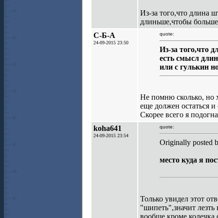
Из-за того,что длина 
длиньше,чтобы больше 
С-Б-А
quote:
24-09-2015 23:50
Из-за того,что 
есть смысл дли
или с гулькин н
Не помню сколько, но 
еще должен остаться и
Скорее всего я подогна
koha641
quote:
24-09-2015 23:54
Originally posted 
место куда я по
Только увидел этот отв
"шипеть",значит лезть 
вообще,кроме колечка 