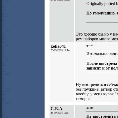
Originally posted 
По умолчанию, я
Это хорошо бы,но у на
рем.наборов много,мож
koha641
quote:
25-09-2015 12:14
Изначально напи
После выстрела 
зависит и от по
Ну выстрелить я сейчас
без пружины,затвор от
вообще у меня курок "
геморра!
С-Б-А
quote:
25-09-2015 12:31
Ну выстрелить я