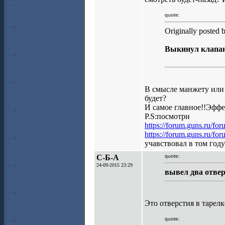
quote:
Originally posted 
Выкинул клапа
В смысле манжету или 
будет?
И самое главное!!Эффе
P.S:посмотри
https://forum.guns.ru/f
https://forum.guns.ru/f
учавствовал в том год
С-Б-А
quote:
24-09-2015 23:29
вывел два отвер
Это отверстия в тарелк
quote: