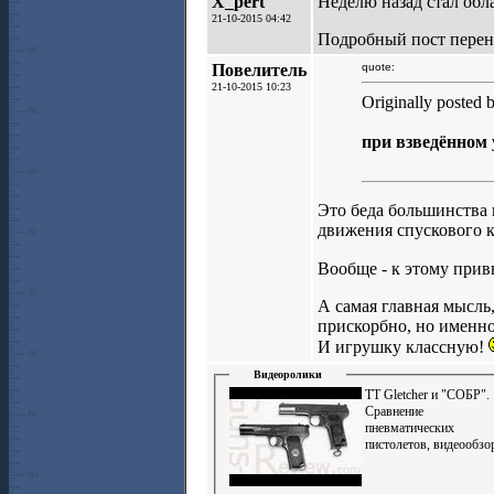
X_pert
Неделю назад стал обл
21-10-2015 04:42
Подробный пост перен
Повелитель
quote:
21-10-2015 10:23
Originally posted 
при взведённом 
Это беда большинства 
движения спускового к
Вообще - к этому прив
А самая главная мысль
прискорбно, но именно 
И игрушку классную!
Видеоролики
ТТ Gletcher и "СОБР".
Сравнение
пневматических
пистолетов, видеообзо