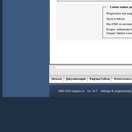
Самые новые до
Фторопласт или кап
Хром и никель
Иж-32БК из коллек
Вопрос любителям
Umarex Walther Leve
Начало
Документация
Фирмы/Сайты
Фото/голоса
2006-2026 topguns.ru ver. 24.3 redesign & programming