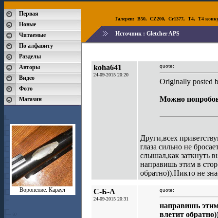
Первая
Галереи:
B50
,
CZ200
,
Cr1377
,
T4
,
T4 конк
Новые
Источник :
Gletcher APS
Читаемые
По алфавиту
Разделы
koha641
quote:
Авторы
24-09-2015 20:20
Видео
Originally posted
Фото
Можно попробов
Магазин
Други,всех приветствую
глаза сильно не броса
слышал,как заткнуть в
направишь этим в сторо
обратно)).Никто не зна
Воронение. Караул
С-Б-А
quote:
24-09-2015 20:31
направишь этим 
влетит обратно)