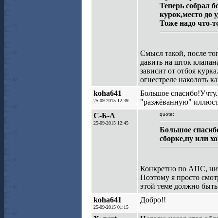
Теперь собрал б
курок,место до 
Тоже надо что-т
Смысл такой, после то
давить на шток клапана
зависит от отбоя курка
огнестреле наколоть к
koha641
Большое спасибо!Учту.
25-09-2015 12:39
"разжёванную" иллюс
С-Б-А
quote:
25-09-2015 12:45
Большое спасибо
сборке,ну или 
Конкретно по АПС, нич
Поэтому я просто смот
этой теме должно быть
koha641
Добро!!
25-09-2015 01:15