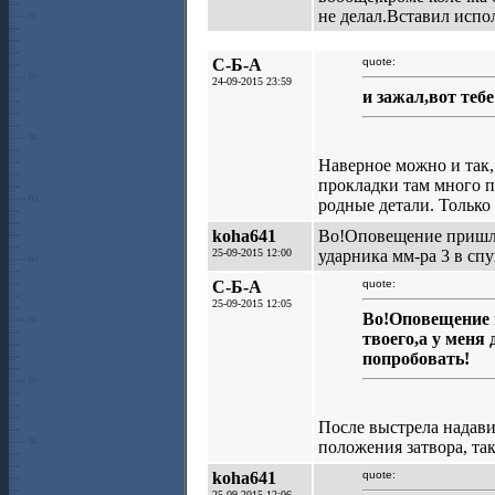
не делал.Вставил испо
С-Б-А
quote:
24-09-2015 23:59
и зажал,вот теб
Наверное можно и так,
прокладки там много п
родные детали. Только
koha641
Во!Оповещение пришло,
25-09-2015 12:00
ударника мм-ра 3 в сп
С-Б-А
quote:
25-09-2015 12:05
Во!Оповещение 
твоего,а у меня
попробовать!
После выстрела надавит
положения затвора, так
koha641
quote:
25-09-2015 12:06