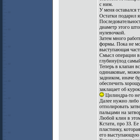
с ним.
У меня оставался 
Остатки подарил 
Последовательност
диаметр этого што
нулевочкой.
Затем много работ
формы. Пока не мо
выступающая часть,
Смысл операции в
глубину(под самый 
Теперь в клапан в
одинаковые, можно
задником, иначе б
обеспечить хорощу
заклацает об куро
Цилиндра-то не
Далее нужно либо м
отполировать затв
пальцами на затво
Любой клин в этом 
Кстати, про ЗЗ. Ее
пластинку, котора
его выступающую ч