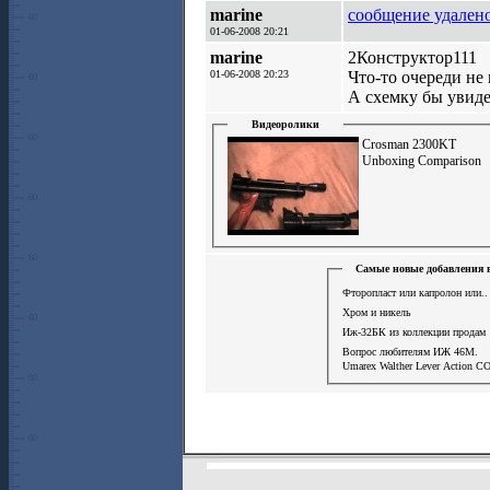
marine
сообщение удалено
01-06-2008 20:21
marine
2Конструктор111
01-06-2008 20:23
Что-то очереди не
А схемку бы увиде
Видеоролики
Crosman 2300KT
Unboxing Comparison
Самые новые добавления 
Фторопласт или капролон или..
Хром и никель
Иж-32БК из коллекции продам
Вопрос любителям ИЖ 46М.
Umarex Walther Lever Action СО