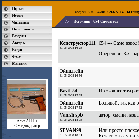
Первая
Галереи:
B50
,
CZ200
,
Cr1377
,
T4
,
T4 конк
Новые
Источник :
654-Самовзвод
Читаемые
По алфавиту
Разделы
Конструктор111
654 --- Само взвод
Авторы
31-05-2008 16:29
Видео
Очередь из 3-х ша
Фото
Магазин
Эйнштейн
31-05-2008 16:56
Basil_84
И коков же там рас
31-05-2008 17:25
Эйнштейн
Большой, так как 
31-05-2008 17:52
Vanish spb
автор, смени назв
31-05-2008 18:09
Anics A111 +
Саундмодератор
SEVAN99
Или просто плохое 
31-05-2008 18:34
Кстати он сам на 