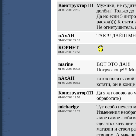
Конструктор111
Мужики, не судите 
31-05-2008 22:15
долбит! Только до 
Да но если 5 литр
расход)))) К стат
Не огнетушитель, 
nAxAH
ТАК!!! ДАЁШ МН
31-05-2008 22:18
КОРНЕТ
01-06-2008 12:50
marine
ВОТ ЭТО ДА!!!
01-06-2008 05:34
Потрясающе!!! Мно
nAxAH
готов носить сво
01-06-2008 09:52
кстати, он в конце
Конструктор111
Да я ж говорю до у
01-06-2008 12:58
обработать)
michaelgv
Тут особо нечего м
01-06-2008 15:29
Изменения необрат
- мое самое любим
сделать скачущий 
магазин и ствол р
стволом. А макаро