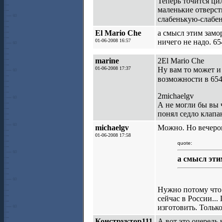
Теперь точится ци
маленькие отверст
слабенькую-слабе
El Mario Che
а смысл этим замо
01-06-2008 16:57
ничего не надо. 6
marine
2El Mario Che
01-06-2008 17:37
Ну вам то может и
возможности в 65
2michaelgv
А не могли бы вы 
понял седло клапа
michaelgv
Можно. Но вечеро
01-06-2008 17:58
quote:
а смысл эти
Нужно потому что 
сейчас в России..
изготовить. Тольк
Конструктор111
А вот это очередь