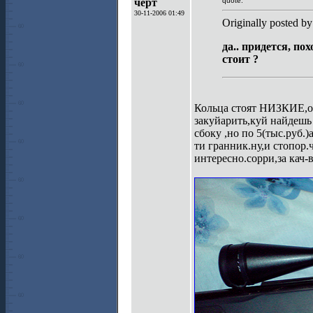
черт
quote:
30-11-2006 01:49
Originally posted
да.. придется, по
стоит ?
Кольца стоят НИЗКИЕ,од
закуйарить,куй найдешь 
сбоку ,но по 5(тыс.руб.)
ти гранник.ну,и стопор.
интересно.сорри,за кач-