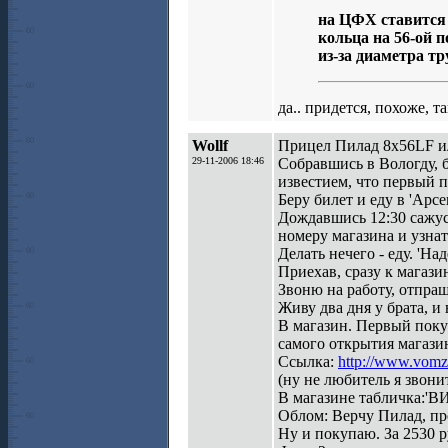
на ЦФХ ставится 
кольца на 56-ой п
из-за диаметра тр
да.. придется, похоже, т
Wollf
Прицел Пилад 8х56LF и
29-11-2006 18:46
Собравшись в Вологду, 
известием, что первый п
Беру билет и еду в 'Ар
Дождавшись 12:30 сажусь
номеру магазина и узнат
Делать нечего - еду. 'На
Приехав, сразу к магазин
Звоню на работу, отпра
Живу два дня у брата, и
В магазин. Первый покуп
самого открытия магази
Ссылка:
http://www.vomz.
(ну не любитель я звони
В магазине табличк
Облом: Верчу Пилад, пр
Ну и покупаю. За 2530 р