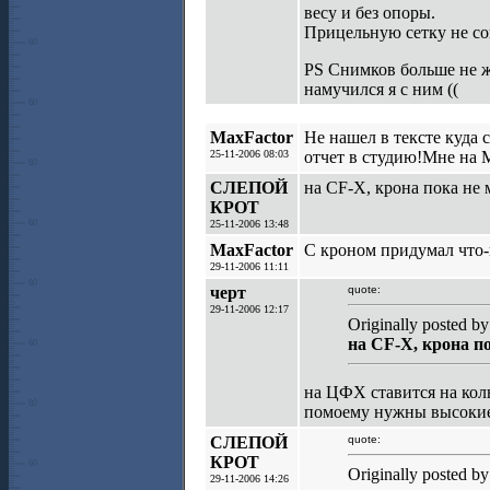
весу и без опоры.
Прицельную сетку не сов
PS Снимков больше не жд
намучился я с ним ((
MaxFactor
Не нашел в тексте куд
25-11-2006 08:03
отчет в студию!Мне на
СЛЕПОЙ
на CF-X, крона пока не м
КРОТ
25-11-2006 13:48
MaxFactor
С кроном придумал что-
29-11-2006 11:11
черт
quote:
29-11-2006 12:17
Originally posted
на CF-X, крона по
на ЦФХ ставится на коль
помоему нужны высокие,у
СЛЕПОЙ
quote:
КРОТ
Originally posted by
29-11-2006 14:26