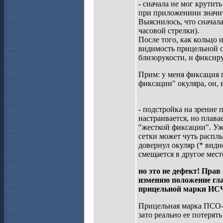
- сначала не мог крутит
при приложениии значит
Выяснилось, что сначала
часовой стрелки).
После того, как кольцо 
видимость прицельной се
близорукости, и фиксир
Прим: у меня фиксация 
фиксации" окуляра, он, 
- подстройка на зрение 
настраивается, но плава
"жесткой фиксации". Уж
сетки может чуть расплы
довернул окуляр (* видн
смещается в другое мест
но это не дефект! Прав
изменяю положение глаз
прицельной марки И
Прицельная марка ПСО-ш
зато реально ее потерят