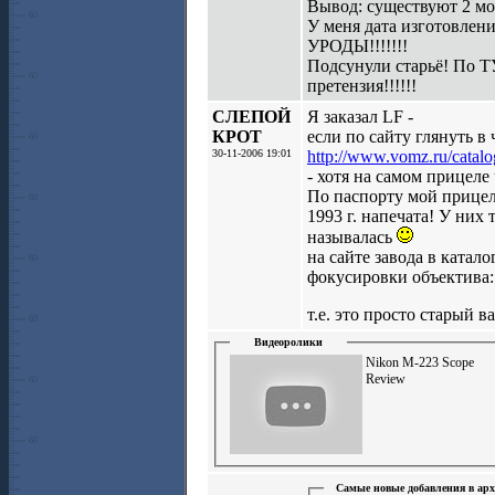
Вывод: существуют 2 мо
У меня дата изготовлени
УРОДЫ!!!!!!!
Подсунули старьё! По ТУ 
претензия!!!!!!
СЛЕПОЙ
Я заказал LF -
КРОТ
если по сайту глянуть в
30-11-2006 19:01
http://www.vomz.ru/catalo
- хотя на самом прицеле
По паспорту мой прицел 
1993 г. напечата! У них 
называлась
на сайте завода в катало
фокусировки объектива
т.е. это просто старый в
Видеоролики
Nikon M-223 Scope
Review
Самые новые добавления в ар