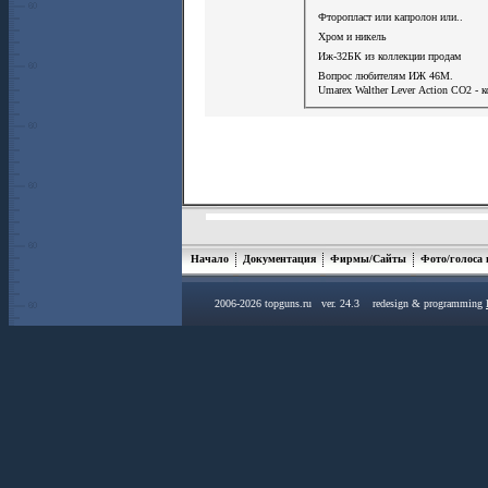
Фторопласт или капролон или..
Хром и никель
Иж-32БК из коллекции продам
Вопрос любителям ИЖ 46М.
Umarex Walther Lever Action СО2 - 
Начало
Документация
Фирмы/Сайты
Фото/голоса
2006-2026 topguns.ru ver. 24.3 redesign & programming