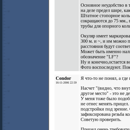
Основное неудобство в т
на деле предел шире, ка
Штатное стопорное коль
сокращаются до 75 мм., 
трубы для опорного кол
Окуляр имеет маркирован
300 м. и ~, и им можно 
расстояния будут соотв
Может быть именно нали
обозначение "LF"?
Ну и конечно,остается в
Фото воспоследуют. Пок
Сondor
Я что-то не понял, а гд
16-11-2006 22:59
Насчет "(видно, что вну
другое место" - это не д
У меня тоже было подоб
не отнес менять прицел.
подстройки под зрение. 
зафиксирована резьба ко
Советую проверить.
Прицел очень требовател