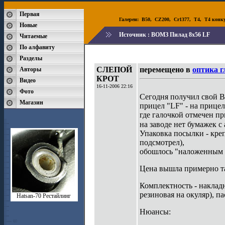
Первая
Галереи:
B50
,
CZ200
,
Cr1377
,
T4
,
T4 конк
Новые
Источник :
ВОМЗ Пилад 8х56 LF
Читаемые
По алфавиту
Разделы
СЛЕПОЙ
перемещено в
оптика г
Авторы
КРОТ
Видео
16-11-2006 22:16
Фото
Сегодня получил свой ВО
Магазин
прицел "LF" - на прице
где галочкой отмечен п
на заводе нет бумажек 
Упаковка посылки - крепк
подсмотрел),
обошлось "наложенным п
Цена вышла примерно так
Комплектность - наклад
резиновая на окуляр), п
Hatsan-70 Рестайлинг
Нюансы: