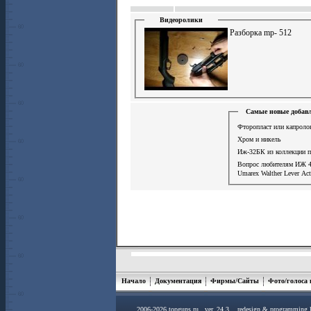
Видеоролики
Разборка mp- 512
Самые новые добавл
Фторопласт или капролон
Хром и никель
Иж-32БК из коллекции 
Вопрос любителям ИЖ 
Umarex Walther Lever Ac
Начало
Документация
Фирмы/Сайты
Фото/голоса
2006-2026 topguns.ru ver. 24.3 redesign & programming