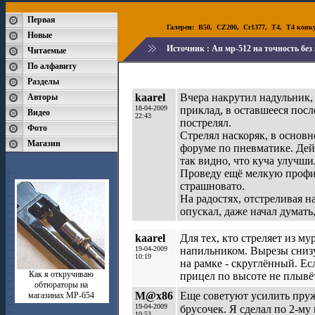
Первая
Галереи:
B50
,
CZ200
,
Cr1377
,
T4
,
T4 конк
Новые
Источник :
Ап мр-512 на точность бе
Читаемые
По алфавиту
Разделы
kaarel
Вчера накрутил надульник,
Авторы
18-04-2009
приклад, в оставшееся посл
Видео
22:43
пострелял.
Фото
Стрелял наскоряк, в основ
Магазин
форуме по пневматике. Дейс
так видно, что куча улучши
Проведу ещё мелкую профил
страшновато.
На радостях, отстреливая на
опускал, даже начал думать
kaarel
Для тех, кто стреляет из м
19-04-2009
напильником. Вырезы снизу
10:19
на рамке - скруглённый. Ес
Как я откручиваю
прицел по высоте не плывё
обтюраторы на
M@x86
Еще советуют усилить пру
магазинах МР-654
19-04-2009
брусочек. Я сделал по 2-му
10:53