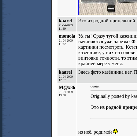
kaarel
Это из родной прицельной 
21-04-2009
11:39
momola
Ух ты! Сразу тугой казенни
21-04-2009
начинаются уже нарезы? Фот
11:42
картинки посмотреть. Кстати
казеннике, у них на голове
винтовки точности, то этим
крайней мере у меня.
kaarel
Здесь фото казённика нет. 
21-04-2009
12:37
M@x86
quote:
21-04-2009
13:08
Originally posted by kaa
Это из родной прице
из неё, родимой