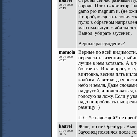
kaarel
Стрелял сейчас разными пу
20-04-2009
городе. Плохо - квинтор "ал
22:19
gamo pro magnum и, (не ожи
Попробую сделать логически
пулю в обратном направлени
максимальную стабильность
Вывод: убирать заусенец.
Верные рассуждения?
momola
Верные по всей видимости. 
20-04-2009
переделать казенник, выбив 
22:47
лучше в нем вставать. А в 
болтается. И к вопросу о к
винтовка, весила пять кило
колбаса. А вот когда я пос
небо и земля. Даже словам
на другой, и пользоваться, 
голосую за ложу. Если у ув
надо попробовать выстрели
разницу:-)
П.С. *с надеждой* не оренбу
kaarel
Жаль, но не Оренбург. Вык
21-04-2009
Заусенец появился после то
08:55