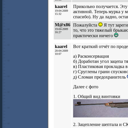
kaarel
Прикольно получается. Эту 
19-04-2009
активной. Теперь мурка у м
15:32
спасибо). Ну да ладно, ост
M@x86
Пожалуйста
Я тут зареги
19-04-2009
то, что это тяжелый брыка
16:27
практически ничего
kaarel
Вот краткий отчёт по прод
20-04-2009
10:07
а) Расконсервация
б) Доработан угол зацепа т
в) Пластиковая прокладка в
г) Сруглены грани спусков
д) Сломан предохранитель
Далее с фото
1. Общий вид винтовки
2. Зацепление шептала и С