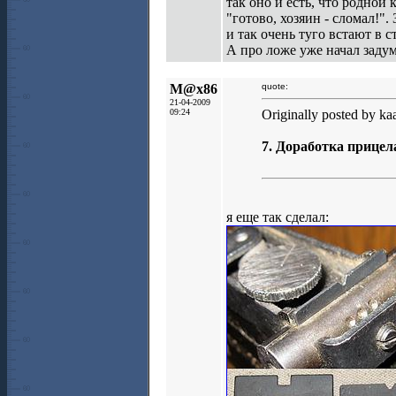
так оно и есть, что родной
"готово, хозяин - сломал!"
и так очень туго встают в с
А про ложе уже начал задум
M@x86
quote:
21-04-2009
09:24
Originally posted by kaa
7. Доработка прицел
я еще так сделал: