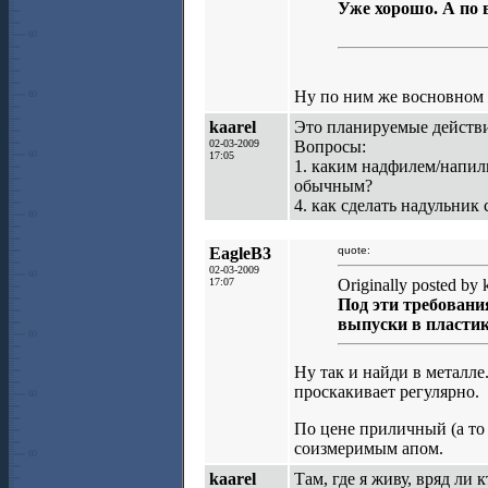
Уже хорошо. А по в
Ну по ним же восновном
kaarel
Это планируемые действи
02-03-2009
Вопросы:
17:05
1. каким надфилем/напил
обычным?
4. как сделать надульни
EagleB3
quote:
02-03-2009
17:07
Originally posted by k
Под эти требовани
выпуски в пластике
Ну так и найди в металле
проскакивает регулярно.
По цене приличный (а то 
соизмеримым апом.
kaarel
Там, где я живу, вряд ли 