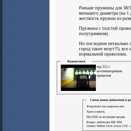
Раньше пружины для 38/5
меньшего диаметра (на 1 д
жесткость пружин из раз
Пружина с толстой провол
полуграммом).
Но последние несколько л
город такие везут?!), вс
нормальной проволоки.
Видеоролики
mp-512 с
коллиматорнным
прицелом
Самые новые добавления в ар
Фторопласт или капролон или..
Хром и никель
Иж-32БК из коллекции продам
Вопрос любителям ИЖ 46М.
Umarex Walther Lever Action СО2 - 