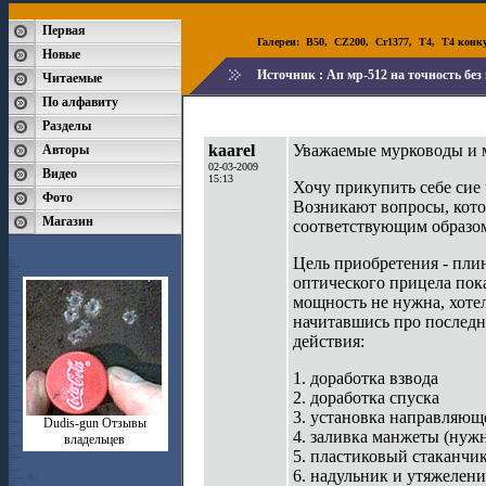
Первая
Галереи:
B50
,
CZ200
,
Cr1377
,
T4
,
T4 конк
Новые
Источник :
Ап мр-512 на точность бе
Читаемые
По алфавиту
Разделы
kaarel
Уважаемые мурководы и 
Авторы
02-03-2009
Видео
15:13
Хочу прикупить себе сие
Фото
Возникают вопросы, кото
Магазин
соответствующим образо
Цель приобретения - пли
оптического прицела пока
мощность не нужна, хотел
начитавшись про последни
действия:
1. доработка взвода
2. доработка спуска
3. установка направляющ
Dudis-gun Отзывы
4. заливка манжеты (нуж
владельцев
5. пластиковый стаканчи
6. надульник и утяжелен