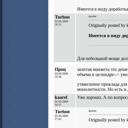
Имеется в виду доработка
Turhon
quote:
02-03-2009
16:21
Originally posted by k
Имеется в виду до
Для небольшой мощи долж
Проц
залитая манжета это деш
02-03-2009
объема в целиндре--> ув
16:36
утяжеление приклада для 
монолитности. Но есть и 
kaarel
Уже хорошо. А по вопроса
02-03-2009
16:51
Turhon
quote:
02-03-2009
17:01
Originally posted by k