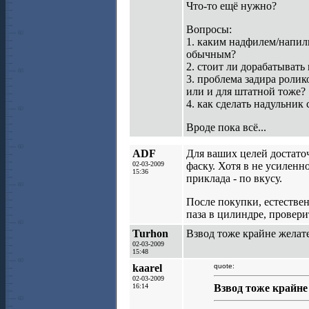
Что-то ещё нужно?
Вопросы:
1. каким надфилем/напил
обычным?
2. стоит ли дорабатыват
3. проблема задира ролик
или и для штатной тоже?
4. как сделать надульни
Вроде пока всё...
ADF
Для ваших целей достато
02-03-2009
фаску. Хотя в не усиленн
15:36
приклада - по вкусу.
После покупки, естествен
паза в цилиндре, провери
Turhon
Взвод тоже крайне желате
02-03-2009
15:48
kaarel
quote:
02-03-2009
16:14
Взвод тоже крайне