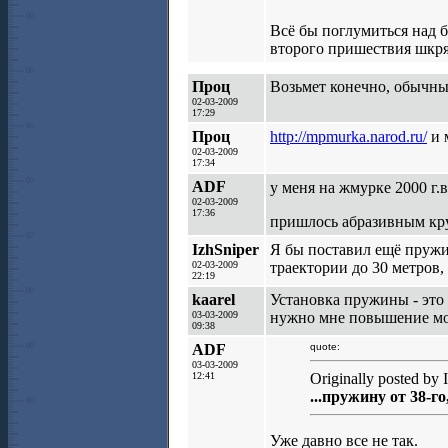
Всё бы поглумиться над 
второго пришествия шкря
Проц
Возьмет конечно, обычный
02-03-2009
17:29
Проц
http://mpmurka.narod.ru/
и 
02-03-2009
17:34
ADF
у меня на жмурке 2000 г.
02-03-2009
17:36
пришлось абразивным кр
IzhSniper
Я бы поставил ещё пружи
02-03-2009
траектории до 30 метров,
22:19
kaarel
Установка пружины - это р
03-03-2009
нужно мне повышение мо
09:38
ADF
quote:
03-03-2009
12:41
Originally posted by 
...пружину от 38-г
Уже давно все не так.