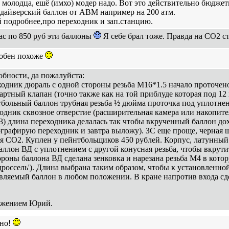
 молодца, ешё (имхо) модер надо. Вот это действительно бюдже
 дайверский баллон от АВМ например на 200 атм.
 подробнее,про переходник и зап.станцию.
ас по 850 руб эти баллоны
Я себе брал тоже. Правда на СО2 ст
еобен похоже
бности, да пожалуйста:
одник дюраль с одной стороны резьба М16*1.5 начало проточен
артный клапан (точно также как на той приблуде которая под 12
больный баллон трубная резьба ½ дюйма проточка под уплотнение
одник сквозное отверстие (расширительная камера или накопит
3) длина переходника делалась так чтобы вкрученный баллон дох
графирую переходник и завтра выложу). ЗС еще проще, черная ш
я СО2. Куплен у пейнтбольщиков 450 рублей. Корпус, латунный
аллон ВД с уплотнением с другой конусная резьба, чтобы вкрути
ороны баллона ВД сделана зенковка и нарезана резьба М4 в кото
'дроссель'). Длина выбрана таким образом, чтобы к установленн
вляемый баллон в любом положении. В кране напротив входа сде
ажением Юрий.
тно!