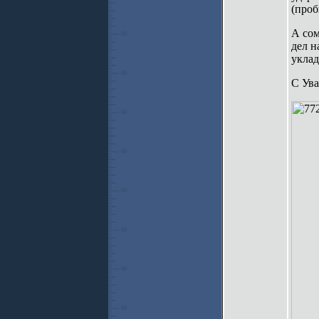
(проб
А сом
дел н
уклад
С Ув