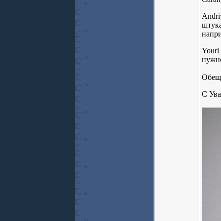
Andri
штука
напри
Youri
нужно
Обещ
С Ув