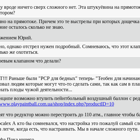
у вроде ничего сверх сложного нет. Эта штукуёвина на прямото
ктором?
но на прямотоке. Причем это те выстрелы при которых дощечка 
ние осталось сколько не знаю.
ажением Юрий.
но, однако отстрел нужен подробный. Сомневаюсь, что этот клап
лько же охотиться.
оевым клапаном что делали?
!!! Раньше были "РСР для бедных" теперь- "Теобен для начин
овал людям которые могут что-то сделать сами, так как сам в пла
ать плоды чужой деятельности...
ципе возможно втулить пейнтбольный воздушный баллон с реду
//www.playpaintball.com.ua/shop/index.php?productID=10
ят что редуктор можно перестроить до 110 атм., главное чтобы б
ocalex А кто бы сомневался, что настройка это пожалуй самый 
а легче, когда есть, что настраивать. Мы в начале сложного пути.
ba Пока ничего.