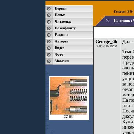
Первая
Галереи:
B50
Новые
Источник :
Читаемые
По алфавиту
Разделы
George_66
Долго
Авторы
16-04-2007 09:58
Видео
Темой
Фото
перев
Магазин
Предл
очень
пейнт
унций
за но
безоп
матер
На пе
или 2
Посчи
джоул
CZ 634
Купил
никак
ударн