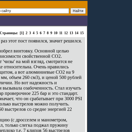
Страницы: [1]
2
3
4
5
6
7
8
9
10
11
12
13
14
15
раз этот пост появился, значит решился.
приобрел винтовку. Основной целью
ависимости свойственной СО2.
'чизы' на мой взгляд, смотрится не
же относительна. Очень нравились
ицитом, а вот алюминиевые СО2 на 9
мм, объем 260 см3), и ценой 500 рублей
аличии. Но вот надежность и
м вызывала озабоченность. Стал изучать
р проверочное 225 бар и это стандарт.
ачает, что он срабатывает при 3000 PSI
сколько выстрелов можно получить.
60 выстрелов со средне энергией 22
нцию (с дросселем и манометром,
ал, только слегка поджал пружину
еплохо т.е. 7 клипов 56 выстрелов