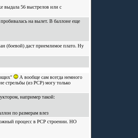
ке выдала 56 выстрелов или с
пробивалась на вылет. В баллоне еще
ан (боевой) даст приемлимое плато. Ну
ающих"
А вообще сам всегда немного
не стрельбы (из РСР) могу только
ктором, например такой:
аллон по размерам влез
сложный процесс в РСР строении. НО