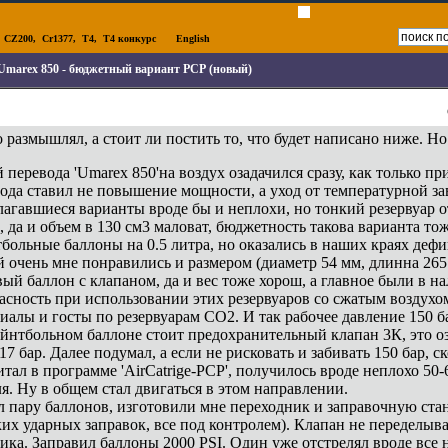
,
CZ200
,
Cr1377
,
T4
,
T4 конкурс
English
Umarex 850 - бюджетный вариант РСР (новый)
 размышлял, а стоит ли постить то, что будет написано ниже. Но 
 перевода 'Umarex 850'на воздух озадачился сразу, как только 
ода ставил не повышение мощности, а уход от температурной з
агавшиеся варианты вроде бы и неплохи, но тонкий резервуар от 
, да и объем в 130 см3 маловат, бюджетность такова варианта то
больные баллоны на 0.5 литра, но оказались в наших краях деф
 очень мне понравились и размером (диаметр 54 мм, длинна 265 
вый баллон с клапаном, да и вес тоже хорош, а главное были в н
асность при использовании этих резервуаров со сжатым воздухо
иалы и госты по резервуарам СО2. И так рабочее давление 150 ба
йнтбольном баллоне стоит предохранительный клапан 3К, это озн
17 бар. Далее подумал, а если не рисковать и забивать 150 бар, 
тал в программе 'AirCatrige-PCP', получилось вроде неплохо 50-
я. Ну в общем стал двигаться в этом направлении.
 пару баллонов, изготовили мне переходник и заправочную ста
их ударных заправок, все под контролем). Клапан не переделыв
ика. Заправил баллоны 2000 PSI. Один уже отстрелял вроде все н