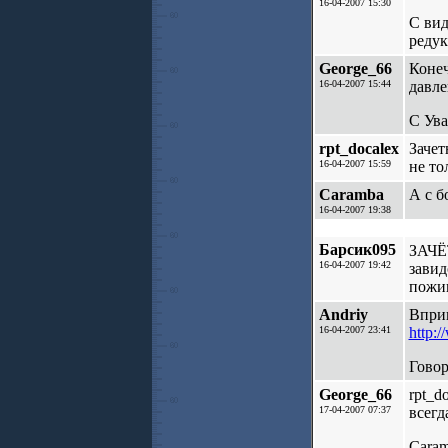
16-04-2007 15:30
С вид
реду
George_66
Конеч
16-04-2007 15:44
давле
С Ув
rpt_docalex
Зачет
16-04-2007 15:59
не то
Caramba
А с б
16-04-2007 19:38
Барсик095
ЗАЧЁТ
16-04-2007 19:42
завид
пожин
Andriy
Вприн
16-04-2007 23:41
http:
Говор
George_66
rpt_d
17-04-2007 07:37
всегд
Caram