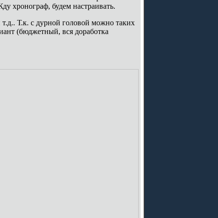
Жду хронограф, будем настраивать.
т.д.. Т.к. с дурной головой можно таких
иант (бюджетный, вся доработка