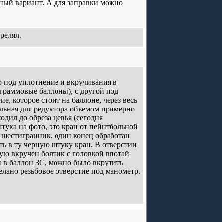
тный вариант. А для заправки можно
релял.
о под уплотнение и вкручивания в
 граммовые баллоны), с другой под
, которое стоит на баллоне, через весь
ельная для редуктора объемом примерно
одил до обреза цевья (сегодня
тука на фото, это кран от пейнтбольной
 шестигранник, один конец обработан
ть в ту черную штуку кран. В отверстии
рую вкручен болтик с головкой впотай
ой в баллон ЗС, можно было вкрутить
лано резьбовое отверстие под манометр.