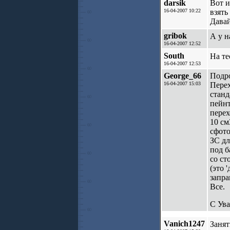
darsik
Вот и
16-04-2007 10:22
взять
Давай
gribok
А у н
16-04-2007 12:52
South
На т
16-04-2007 12:53
George_66
Подро
16-04-2007 15:03
Перех
станд
пейнт
перех
10 см
сфото
ЗС дл
под б
со ст
(это 
запра
Все.
С Ув
Vanich1247
Заня