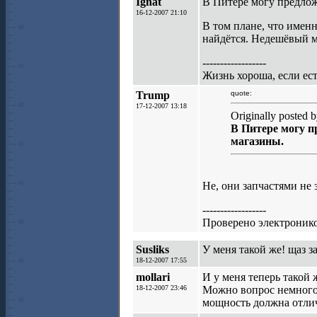
Ignat
В Питере могу предлож
16-12-2007 21:10
В том плане, что имен
найдётся. Недешёвый ма
------------------
Жизнь хороша, если е
Trump
quote:
17-12-2007 13:18
Originally posted b
В Питере могу п
магазины.
Не, они запчастями не
------------------
Проверено электронико
Susliks
У меня такой же! щаз за
18-12-2007 17:55
mollari
И у меня теперь такой ж
18-12-2007 23:46
Можно вопрос немного 
мощность должна отли