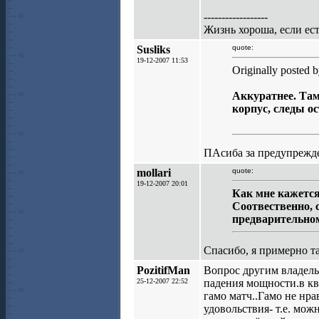
------------------
Жизнь хороша, если е
Susliks
quote:
19-12-2007 11:53
Originally posted b
Аккуратнее. Там
корпус, следы ос
ПАсиба за предупрежде
mollari
quote:
19-12-2007 20:01
Как мне кажется
Соотвественно, 
предварительном 
Спасибо, я примерно т
PozitifMan
Вопрос другим владельц
25-12-2007 22:52
падения мощности.в кв
гамо матч..Гамо не нрав
удовольствия- т.е. можн