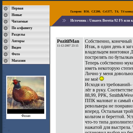
Первая
Галереи:
B50
,
CZ200
,
Cr1377
,
T4
,
T4 конк
Новые
Источник :
Umarex Beretta 92 FS или 
Читаемые
По алфавиту
Разделы
PozitifMan
Собственно, конечный в
Авторы
11-12-2007 23:15
Итак, в один день я за
Видео
владельцем винтовки Ди
Фото
пострелять по бутылка
Магазин
Теперь собственно му
иметь некоторую степе
Лично у меня довольно
не моё
Исходя из требований- 
лёг в руку. Соответств
88,99, PPK, Smith&Wesso
ППК маловат и самый с
револьвера не понрави
вперед. Остальная тро
Фазан
кольтом и береттой. Ус
что-то типа дополнител
нажатой для выстрела.
остановил выбор на бер