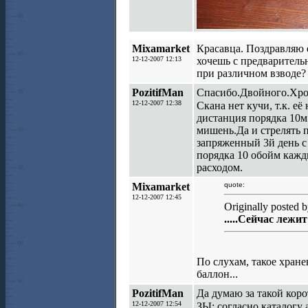
Mixamarket
Красавца. Поздравляю е
12-12-2007 12:13
хочешь с предваритель
при различном взводе?
PozitifMan
Спасибо.Двойного.Хрон
12-12-2007 12:38
Скана нет кучи, т.к. её
дистанция порядка 10м.
мишень.Да и стрелять п
запряженный 3й день с
порядка 10 обойм кажд
расходом.
Mixamarket
quote:
12-12-2007 12:45
Originally posted 
.....Сейчас лежи
По слухам, такое хране
баллон...
PozitifMan
Да думаю за такой коро
12-12-2007 12:54
ЗЫ: согласно каталогу 