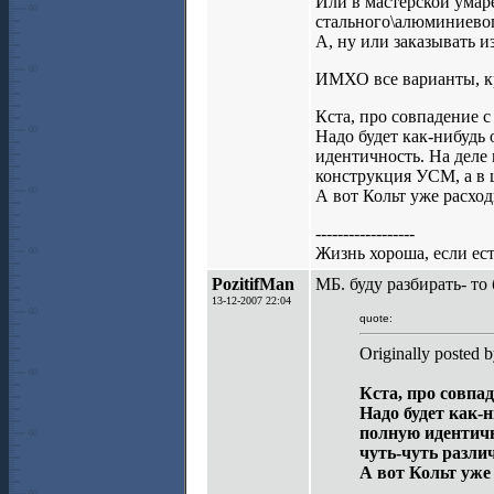
Или в мастерской умар
стального\алюминиевог
А, ну или заказывать из
ИМХО все варианты, кр
Кста, про совпадение с 
Надо будет как-нибудь
идентичность. На деле 
конструкция УСМ, а в ц
А вот Кольт уже расход
------------------
Жизнь хороша, если е
PozitifMan
МБ. буду разбирать- то
13-12-2007 22:04
quote:
Originally posted b
Кста, про совпад
Надо будет как-
полную идентичн
чуть-чуть разли
А вот Кольт уже