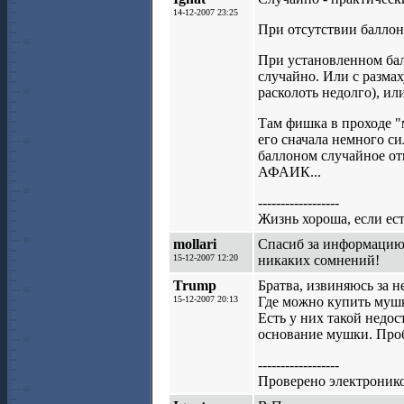
14-12-2007 23:25
При отсутствии баллон
При установленном бал
случайно. Или с размах
расколоть недолго), ил
Там фишка в проходе "
его сначала немного с
баллоном случайное от
АФАИК...
------------------
Жизнь хороша, если е
mollari
Спасиб за информацию!
15-12-2007 12:20
никаких сомнений!
Trump
Братва, извиняюсь за 
15-12-2007 20:13
Где можно купить мушк
Есть у них такой недос
основание мушки. Пробо
------------------
Проверено электронико