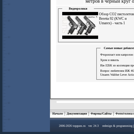
метров в чёрный круг
Видеоролики
Обзор СО2 пистолетов
Beretta 92 (KWC и
Umarex) - часть 1
Самые новые добавле
Фторопласт или капролон 
Хром и никель
Иж-32БК из коллекции пр
Вопрос любителям ИЖ 4
Umarex Walther Lever Acti
Начало
Документация
Фирмы/Сайты
Фото/голоса
2006-2026 topguns.ru ver. 24.3 redesign & programming