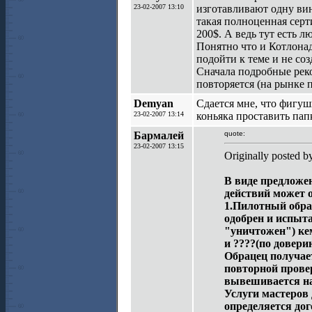
23-02-2007 13:10
изготавливают одну вин
такая полноценная серт
200$. А ведь тут есть л
Понятно что и Котлонад
подойти к теме и не со
Сначала подробные рек
повторяется (на рынке 
Demyan
Сдается мне, что фигуш
23-02-2007 13:14
коньяка проставить пап
Бармалей
quote:
23-02-2007 13:15
Originally posted b
В виде предложе
действий может 
1.Пилотный образ
одобрен и испыта
"уничтожен") ке
и ????(по довери
Обрацец получает
повторной провер
вывешивается на
Услуги мастеров 
определяется дог