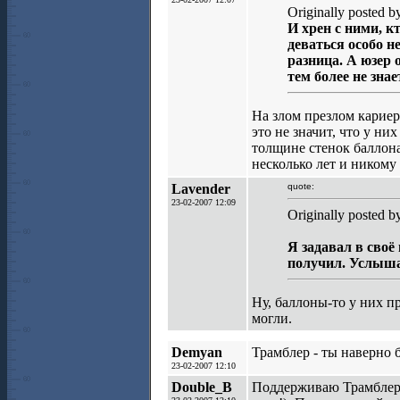
Originally posted by
И хрен с ними, к
деваться особо н
разница. А юзер 
тем более не знае
На злом презлом кариер
это не значит, что у ни
толщине стенок баллона
несколько лет и никому 
Lavender
quote:
23-02-2007 12:09
Originally posted 
Я задавал в своё
получил. Услышал 
Ну, баллоны-то у них пр
могли.
Demyan
Трамблер - ты наверно 
23-02-2007 12:10
Double_B
Поддерживаю Трамблера