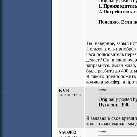
Originally posted
1. Производитель
2. Потребитель т
Поясняю. Если на
Ты, наверное, забыл ис
Пользователь приобрёл 
часа пользователь перез
делает? Он, в свою очер
заправится. Ждал-ждал,
была разбита до 400 атм 
Я такого предположить 
кол-во атмосфер, а про 
KVK
quote:
23-02-2007 12:04
Originally posted b
Путаешь. 390.
Я задавал в своё время
только - мы умные, мы д.т
Sova902
quote:
23-02-2007 12:07