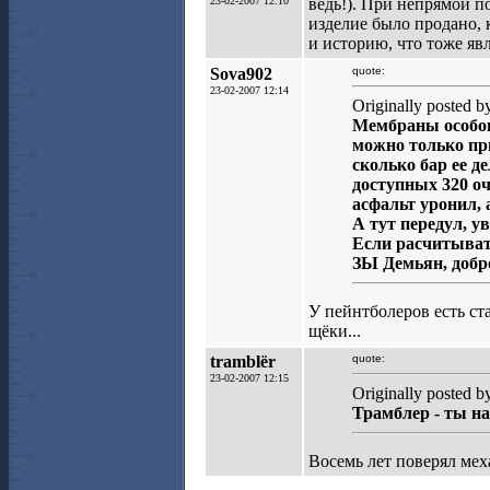
23-02-2007 12:10
ведь!). При непрямой п
изделие было продано, к
и историю, что тоже яв
Sova902
quote:
23-02-2007 12:14
Originally posted b
Мембраны особог
можно только при
сколько бар ее д
доступных 320 оч
асфальт уронил, а
А тут передул, ув
Если расчитывать
ЗЫ Демьян, добро
У пейнтболеров есть ст
щёки...
tramblёr
quote:
23-02-2007 12:15
Originally posted 
Трамблер - ты н
Восемь лет поверял мех