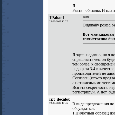
Я.
Рвать - обязаны. И плат
1Pahan1
quote:
23-02-2007 12:27
Originally posted 
Вот мне кажется 
хозяйственно бы
Я здесь недавно, но я п
спрашивать чем он буде
тем более, к своевреме
надо раза 3-4 в качеств
производителей не дают
Согласен,(кто-то предл
с независимыми тестам
Вся эта секретность, н
регистрируй. А нет, бу
rpt_docalex
23-02-2007 12:45
В виде предложения по
обсуждаться:
1.Пилотный образец изд