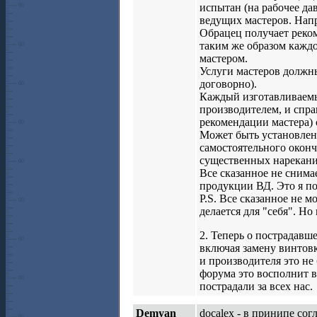
испытан (на рабочее да
ведущих мастеров. Нап
Обрацец получает реком
таким же образом каждо
мастером.
Услуги мастеров должны
договорно).
Каждый изготавливаемы
производителем, и спра
рекомендации мастера) 
Может быть установлен 
самостоятельного оконч
существенных нарекани
Все сказанное не снима
продукции ВД. Это я п
P.S. Все сказанное не 
делается для "себя". Но
2. Теперь о пострадав
включая замену винтовк
и производителя это не
форума это восполнит в
пострадали за всех нас.
Demyan
docalex - в принипе со