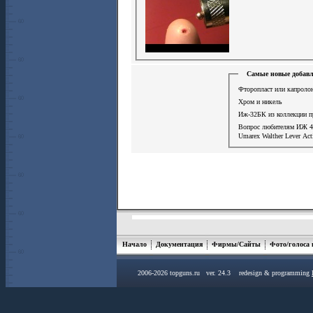
Самые новые добавл
Фторопласт или капролон
Хром и никель
Иж-32БК из коллекции п
Вопрос любителям ИЖ 
Umarex Walther Lever Ac
Начало
Документация
Фирмы/Сайты
Фото/голоса
2006-2026 topguns.ru ver. 24.3 redesign & programming