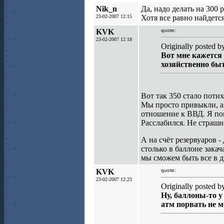
Nik_n
Да, надо делать на 300 
23-02-2007 12:15
Хотя все равно найдется
KVK
quote:
23-02-2007 12:18
Originally posted 
Вот мне кажется 
хозяйственно бы
Вот так 350 стало пот
Мы просто привыкли, а 
отношение к ВВД. Я пом
Расслабился. Не страшно
А на счёт резервуаров -
столько в баллоне закач
мы сможем быть все в д
KVK
quote:
23-02-2007 12:23
Originally posted b
Ну, баллоны-то у
атм порвать не м