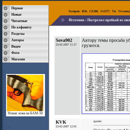
Первая
Галереи:
B50
,
CZ200
,
Cr1377
,
T4
,
T4 конк
Новые
Источник :
Пострелял пробкой из све
Читаемые
По алфавиту
Разделы
Sova902
Автору темы просьба уб
Авторы
23-02-2007 11:57
грузится.
Видео
Фото
Магазин
Новая ложа на БАМ-50
KVK
quote:
23-02-2007 12:01