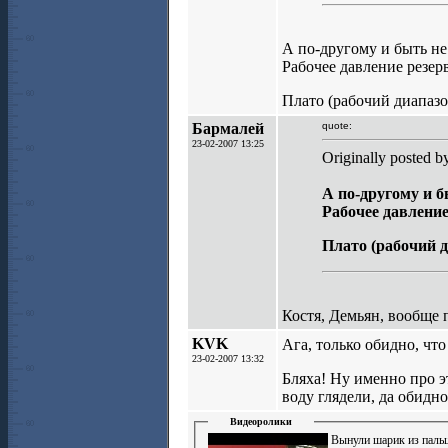
А по-другому и быть не
Рабочее давление резерв
Плато (рабочий диапазон
Бармалей
quote:
23-02-2007 13:25
Originally posted 
А по-другому и б
Рабочее давление
Плато (рабочий д
Костя, Демьян, вообще 
KVK
Ага, только обидно, чт
23-02-2007 13:32
Бляха! Ну именно про э
воду глядели, да обидно
Видеоролики
Вынули шарик из паль