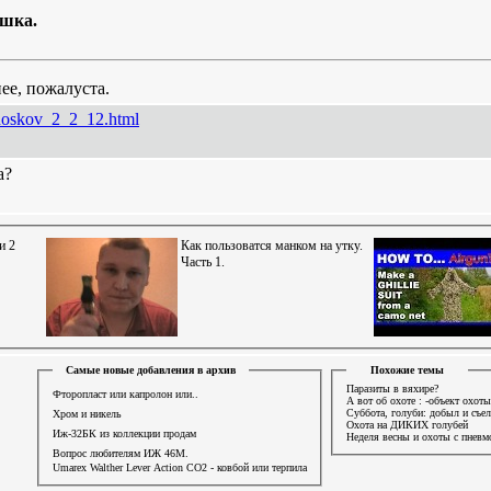
ушка.
ее, пожалуста.
/noskov_2_2_12.html
а?
и 2
Как пользоватся манком на утку.
Часть 1.
Самые новые добавления в архив
Похожие темы
Паразиты в вяхире?
Фторопласт или капролон или..
А вот об охоте : -объект охот
Суббота, голуби: добыл и съел
Хром и никель
Охота на ДИКИХ голубей
Иж-32БК из коллекции продам
Неделя весны и охоты с пневмо
Вопрос любителям ИЖ 46М.
Umarex Walther Lever Action СО2 - ковбой или терпила