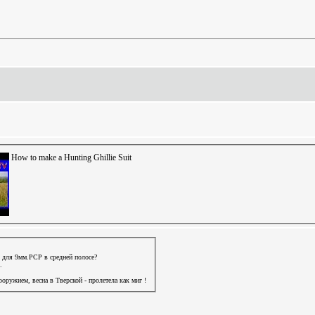
How to make a Hunting Ghillie Suit
ы для 9мм.РСР в средней полосе?
.
оружием, весна в Тверской - пролетела как миг !