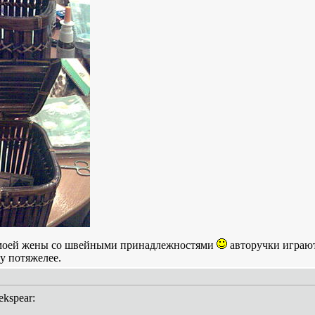
к моей жены со швейными принадлежностями
авторучки играют
у потяжелее.
ekspear: