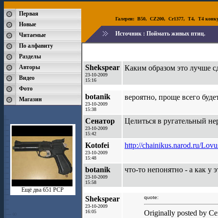
Первая
Галереи:
B50
,
CZ200
,
Cr1377
,
T4
,
T4 конк
Новые
Источник :
Поймать живых птиц.
Читаемые
По алфавиту
Разделы
Shekspear
Авторы
Каким образом это лучше с
23-10-2009
Видео
15:16
Фото
botanik
вероятно, проще всего буде
Магазин
23-10-2009
15:38
Сенатор
Целиться в ругательный не
23-10-2009
15:42
Kotofei
http://chainikus.narod.ru/Lo
23-10-2009
15:48
botanik
что-то непонятно - а как у
23-10-2009
15:58
Ещё два 651 РСР
Shekspear
quote:
23-10-2009
16:05
Originally posted by С