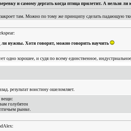
еревку и самому дергать когда птица прилетит. А нельзя ли к
 закроет там. Можно по тому же принципу сделать падающую тяжё
ekspear:
д ли нужны. Хотя говорят, можно говорить научить
ет одно хорошее, и судя по всему единственное, индустриально
азад. результат воистину ошеломляет.
 вещи:
вам голубятен
птичьем рынке.
adAlex: