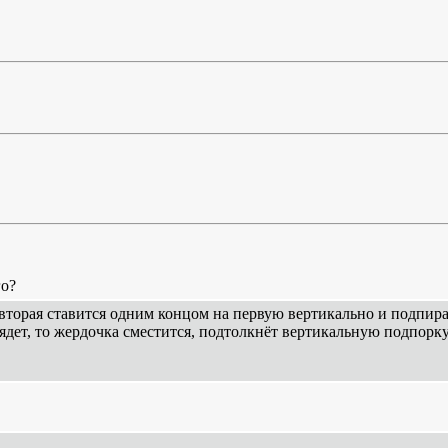
го?
, вторая ставится одним концом на первую вертикально и подпир
дет, то жердочка сместится, подтолкнёт вертикальную подпорк