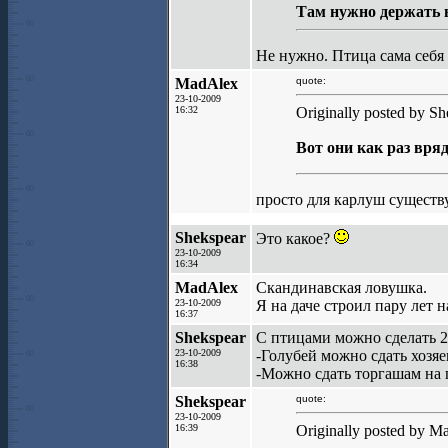
Там нужно держать в
Не нужно. Птица сама себя
MadAlex
quote:
23-10-2009
16:32
Originally posted by Sh
Вот они как раз вря
просто для карлуш существу
Shekspear
Это какое?
23-10-2009
16:34
MadAlex
Скандинавская ловушка.
23-10-2009
Я на даче строил пару лет н
16:37
Shekspear
С птицами можно сделать 2
23-10-2009
-Голубей можно сдать хозяе
16:38
-Можно сдать торгашам на 
Shekspear
quote:
23-10-2009
16:39
Originally posted by M