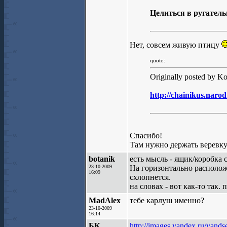
Целиться в ругател
Нет, совсем живую птицу
quote:
Originally posted by Ko
http://chainikus.nar
Спасибо!
Там нужно держать веревку 
botanik
есть мысль - ящик/коробка 
23-10-2009
На горизонтально располож
16:09
схлопнется.
на словах - вот как-то так.
MadAlex
тебе карлуш именно?
23-10-2009
16:14
БК
http://images.yandex.ru/yands