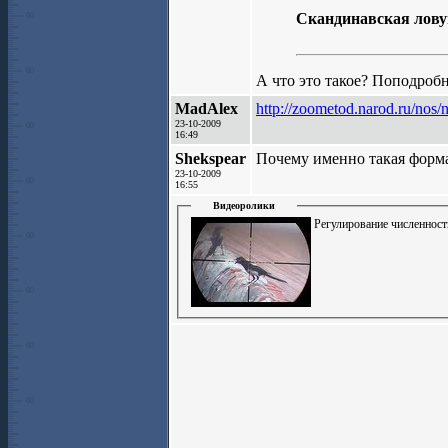
Скандинавская лов
А что это такое? Поподробн
MadAlex
http://zoometod.narod.ru/nos
23-10-2009
16:49
Shekspear
Почему именно такая форм
23-10-2009
16:55
Видеоролики
Регулирование численност