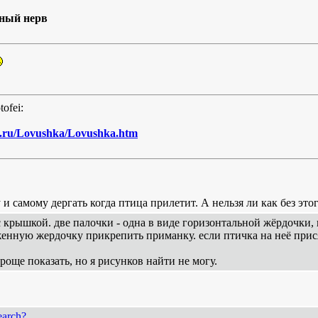
ьный нерв
tofei:
od.ru/Lovushka/Lovushka.htm
и самому дергать когда птица прилетит. А нельзя ли как без это
с крышкой. две палочки - одна в виде горизонтальной жёрдочки
енную жердочку прикрепить приманку. если птичка на неё прися
 проще показать, но я рисунков найти не могу.
earch?