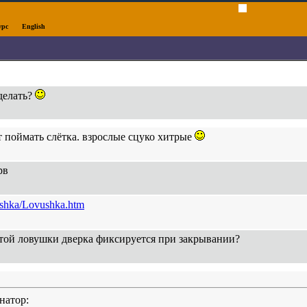
урс
English
делать?
т поймать слётка. взрослые сцуко хитрые
рв
vushka/Lovushka.htm
 этой ловушки дверка фиксируется при закрывании?
енатор: