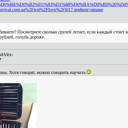
B%D0%BE%D0%B2%D1%83%D1%88%D0%BA%D0%B0%20%D0%B
rvival.com.ua%2Ftest%2Flovp%2Fl017.jpg&rpt=simage
биваете? Посмотрите сколько срулей летает, если каждый стоит х
рублей, голубь дороже.
adAlex:
?
ужны. Хотя говорят, можно говорить научить