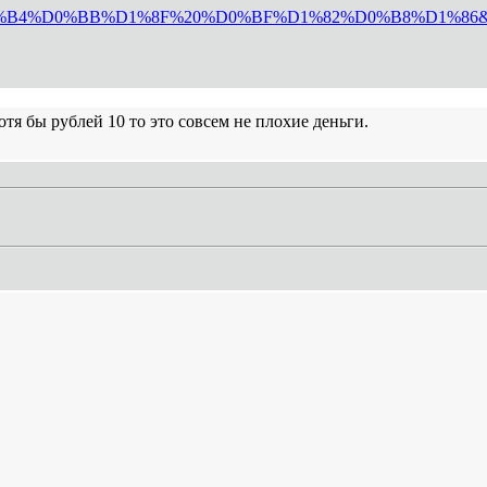
4%D0%BB%D1%8F%20%D0%BF%D1%82%D0%B8%D1%86&sps
отя бы рублей 10 то это совсем не плохие деньги.