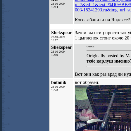
23-10-2009
p=7&ed=1&text=%D0%B
16:14
003-15241293.ru&img_url=su
Кого забанили на Яндексе?
Shekspear
Зачем вы птиц просто так у
23-10-2009
1 цыпленок стоит около 20 
16:17
Shekspear
quote:
23-10-2009
16:19
Originally posted by M
тебе карлуш именно
Вот они как раз вряд ли н
botanik
вот образец:
23-10-2009
16:23