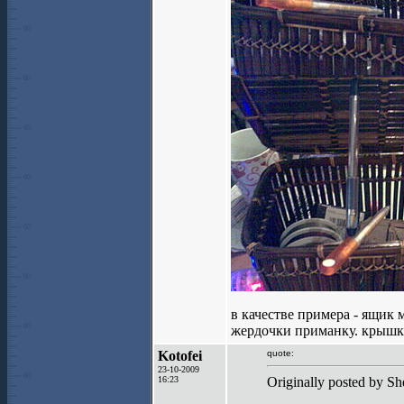
в качестве примера - ящи
жердочки приманку. крышк
Kotofei
quote:
23-10-2009
16:23
Originally posted by Sh