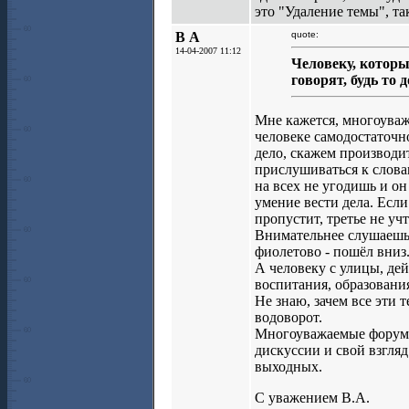
это "Удаление темы", так 
В А
quote:
14-04-2007 11:12
Человеку, которы
говорят, будь то 
Мне кажется, многоуважа
человеке самодостаточн
дело, скажем производит
прислушиваться к слова
на всех не угодишь и он
умение вести дела. Если
пропустит, третье не учт
Внимательнее слушаешь, 
фиолетово - пошёл вниз
А человеку с улицы, де
воспитания, образования
Не знаю, зачем все эти т
водоворот.
Многоуважаемые форумч
дискуссии и свой взгля
выходных.
С уважением В.А.