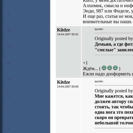
КВП, у меня достаточно
Алхимик, смысла и инфо
Энди, 987 или Фиделе, 
И еще раз, статья не моя
внимательные вы наши.
Kitdze
quote:
14-04-2007 09:05
Originally posted 
Демьян, а где ф
"смелые" заявл
+1
Ждём... (
)
Ежли надо дооформить ш
Kitdze
quote:
14-04-2007 09:09
Originally posted b
Мне кажется, как
должен автору сп
стоять, так чтоб
одна нога это пох
скоро он преврат
небольшой толчок