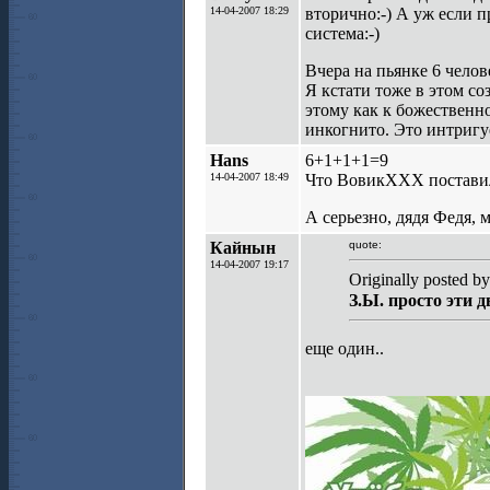
14-04-2007 18:29
вторично:-) А уж если п
система:-)
Вчера на пьянке 6 челов
Я кстати тоже в этом со
этому как к божественн
инкогнито. Это интригу
Hans
6+1+1+1=9
14-04-2007 18:49
Что ВовикХХХ поставил
А серьезно, дядя Федя,
Кайнын
quote:
14-04-2007 19:17
Originally posted b
З.Ы. просто эти 
еще один..