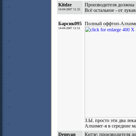
Kitdze
Производителя должны и
14-04-2007 11:25
Всё остальное - от лукав
Барсик095
Полный оффтоп-Алхимег
14-04-2007 11:51
З.Ы. просто эти два ле
Алхимег-я в середине ма
Demyan
Китзе: производителя д