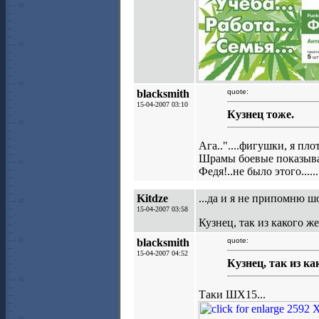
blacksmith
quote:
15-04-2007 03:10
Кузнец тоже.
Ага.."....фигушки, я пло
Шрамы боевые показывал,
Федя!..не было этого.......
Kitdze
...да и я не припомню ш
15-04-2007 03:58
Кузнец, так из какого ж
blacksmith
quote:
15-04-2007 04:52
Кузнец, так из к
Таки ШХ15...