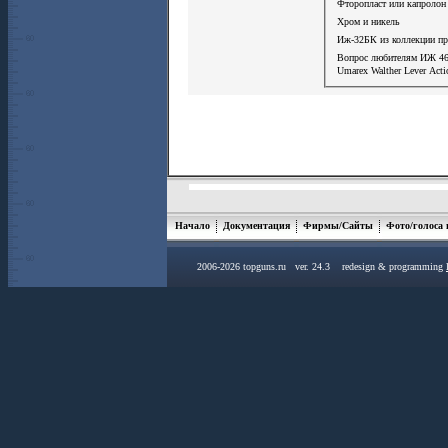
Фторопласт или капролон 
Хром и никель
Иж-32БК из коллекции п
Вопрос любителям ИЖ 4
Umarex Walther Lever Act
Начало
Документация
Фирмы/Сайты
Фото/голоса
2006-2026 topguns.ru ver. 24.3 redesign & programming