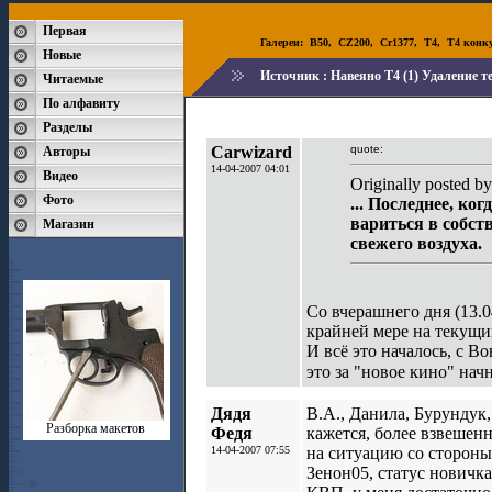
Первая
Галереи:
B50
,
CZ200
,
Cr1377
,
T4
,
T4 конк
Новые
Источник :
Навеяно Т4 (1) Удаление т
Читаемые
По алфавиту
Разделы
Carwizard
quote:
Авторы
14-04-2007 04:01
Видео
Originally posted b
Фото
... Последнее, ко
вариться в собств
Магазин
свежего воздуха.
Со вчерашнего дня (13.0
крайней мере на текущи
И всё это началось, с В
это за "новое кино" нач
Дядя
В.А., Данила, Бурундук
Разборка макетов
Федя
кажется, более взвешен
14-04-2007 07:55
на ситуацию со стороны
Зенон05, статус новичка