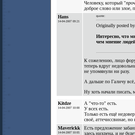
Человеку, который "
про
доброе слово или злое, 
Hans
quote:
14-04-2007 09:21
Originally posted b
Интересно, что м
чем мнение люде
К сожелению, лицо фору
теперь вдруг недовольн
не упомянули ни разу.
А дальше по Галичу всё,
Ну хоть начали писать, 
Kitdze
А "что-то" есть.
14-04-2007 10:00
У всех есть.
Только есть ещё недове
своё, аттечиссвинае, но 
Maverickk
Есть предложение забан
14-04-2007 10:05
здесь нихрена, и не буд