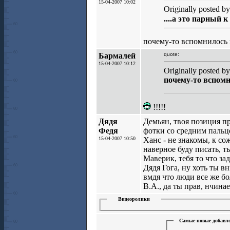
15-04-2007 10:02
Originally posted by
....а это парный 
почему-то вспомнилось 
Бармалей
quote:
15-04-2007 10:12
Originally posted 
почему-то вспомн
!!!!!
Дядя
Демьян, твоя позиция п
Федя
фотки со средним пальце
15-04-2007 10:50
Ханс - не знакомы, к с
наверное буду писать, т
Маверик, тебя то что за
Дядя Гога, ну хоть ты вн
вмдя что люди все же б
В.А., да ты прав, нчинае
Видеоролики
Самые новые добавле