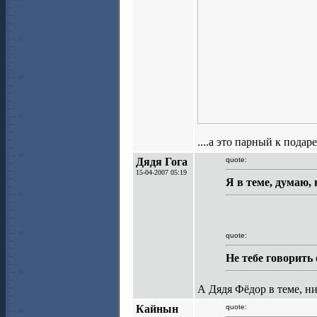
....а это парный к пода
Дядя Гога
quote:
15-04-2007 05:19
Я в теме, думаю,
quote:
Не тебе говорить 
А Дядя Фёдор в теме, ни
Кайнын
quote: