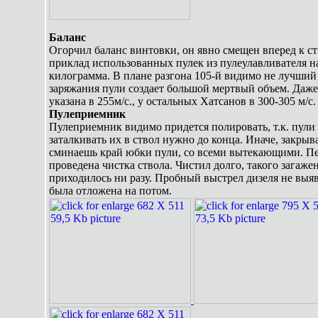
Баланс
Огорчил баланс винтовки, он явно смещен вперед к с
приклад использованных пулек из пулеулавливателя н
килограмма. В плане разгона 105-й видимо не лучший 
заряжания пули создает большой мертвый объем. Даже 
указана в 255м/с., у остальных Хатсанов в 300-305 м/с.
Пулеприемник
Пулеприемник видимо придется полировать, т.к. пули в
заталкивать их в ствол нужно до конца. Иначе, закры
сминаешь край юбки пули, со всеми вытекающими. П
проведена чистка ствола. Чистил долго, такого загаже
приходилось ни разу. Пробный выстрел дизеля не выя
была отложена на потом.