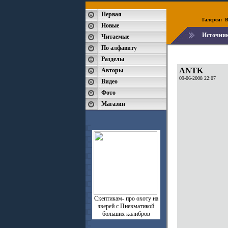
Первая
Галереи:
B
Новые
Источни
Читаемые
По алфавиту
Разделы
ANTK
Авторы
09-06-2008 22:07
Видео
Фото
Магазин
Скептикам- про охоту на
зверей с Пневматикой
больших калибров