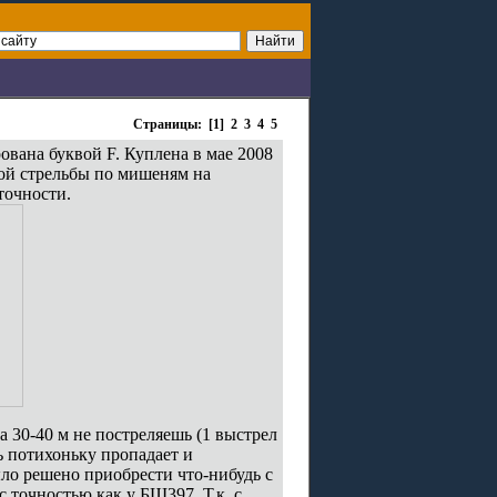
Страницы: [1]
2
3
4
5
ована буквой F. Куплена в мае 2008
ной стрельбы по мишеням на
точности.
а 30-40 м не постреляешь (1 выстрел
ь потихоньку пропадает и
ыло решено приобрести что-нибудь с
 точностью как у БШ397. Т.к. с