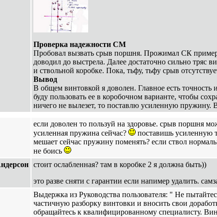
Проверка надежности СМ
Пробовал вызвать срыв поршня. Прожимал СК примерн
доводил до выстрела. Далее достаточно сильно тряс в
и ствольной коробке. Пока, тьфу, тьфу срыв отсутствуе
Вывод
В общем винтовкой я доволен. Главное есть точность 
буду пользовать ее в коробочном варианте, чтобы сохр
ничего не вылезет, то поставлю усиленную пружину. В
если доволен то пользуй на здоровье. срыв поршня мож
усиленная пружина сейчас?
поставишь усиленную т
мешает сейчас пружину поменять? если ствол нормаль
не боись
ндерсон
стоит ослабленная? там в коробке 2 я должна быть))
это разве сняти с гарантии если напимер удалить. сам
Выдержка из Руководства пользователя: " Не пытайте
частичную разборку винтовки и вносить свои доработ
обращайтесь к квалифицированному специалисту. Ви