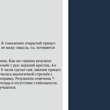
х. К сожалению открытый прицел
 не вижу смысла, т.к. потеряется
нии. Как ни странно результат
ельбе с рук: верхний крестик, 4-е
6 часов сделал сам, завалив прицел.
училась аналогичной стрельбе с
оправку. Результаты отмечены *.
тсюда и отсутствие стабильности.
лучшаться.