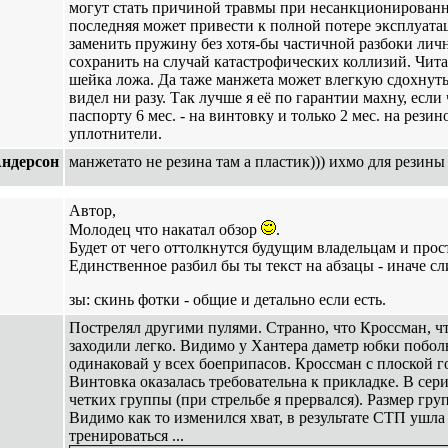
могут стать причиной травмы при несанкционированн
последняя может привести к полной потере эксплуата
заменить пружину без хотя-бы частичной разбоки личн
сохранить на случай катастрофических коллизий. Чита
шейка ложа. Да таже манжета может влегкую сдохнуть
видел ни разу. Так лучше я её по гарантии махну, если
паспорту 6 мес. - на винтовку и только 2 мес. на рез
уплотнители.
ндерсон
манжетато не резина там а пластик))) ихмо для резины
Автор,
Молодец что накатал обзор
.
Будет от чего оттолкнутся будущим владельцам и прос
Единственное разбил бы ты текст на абзацы - иначе сл
зы: скинь фотки - общие и детально если есть.
Пострелял другими пулями. Странно, что Кроссман, 
заходили легко. Видимо у Хантера даметр юбки побол
одинаковай у всех боеприпасов. Кроссман с плоской г
Винтовка оказалась требовательна к прикладке. В сер
четких группы (при стрельбе я прервался). Размер гру
Видимо как то изменился хват, в результате СТП ушла
тренироваться ...