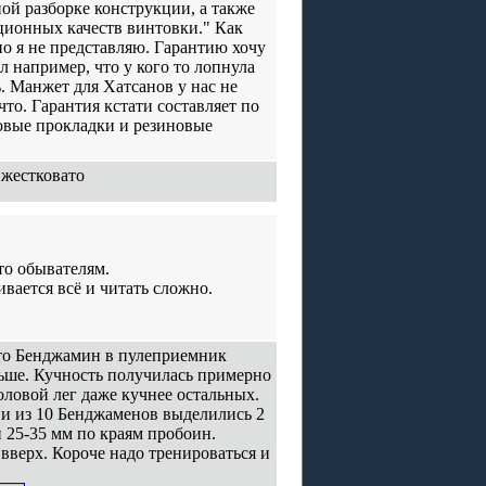
ой разборке конструкции, а также
ционных качеств винтовки." Как
о я не представляю. Гарантию хочу
л например, что у кого то лопнула
. Манжет для Хатсанов у нас не
 что. Гарантия кстати составляет по
иновые прокладки и резиновые
 жестковато
то обывателям.
ивается всё и читать сложно.
что Бенджамин в пулеприемник
ьше. Кучность получилась примерно
оловой лег даже кучнее остальных.
ии из 10 Бенджаменов выделились 2
п 25-35 мм по краям пробоин.
 вверх. Короче надо тренироваться и