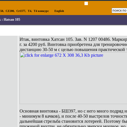
50
,
CZ200
,
Cr1377
,
T4
,
T4 конкурс
English
к :
Hatsan 105
Итак, винтовка Хатсан 105. Зав. N 1207 00486. Маркир
г. за 4200 руб. Винтовка приобретена для тренировоч
дистанцию 30-50 м с целью повышения практической 
Основная винтовка - БШ397, но с него много подряд н
- минимум 8 качков), и после 40-50 выстрелов точност
дальнейшая стрельба становится лотереей. Поэтому б
пружиной внутри, не обязательно зверски мощное, но с