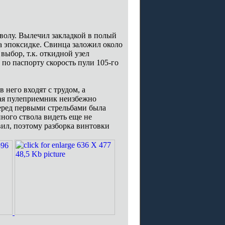
тволу. Вылечил закладкой в полый
а эпоксидке. Свинца заложил около
выбор, т.к. откидной узел
по паспорту скорость пули 105-го
 него входят с трудом, а
вая пулеприемник неизбежно
еред первыми стрельбами была
нного ствола видеть еще не
вил, поэтому разборка винтовки