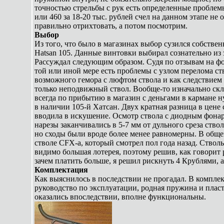
точностью стрельбы с рук есть определенные проблем
или 460 за 18-20 тыс. рублей счел на данном этапе не
правильно отрихтовать, а потом посмотрим.
Выбор
Из того, что было в магазинах выбор сузился собстве
Hatsan 105. Данные винтовки выбирал сознательно из 
Рассуждал следующим образом. Судя по отзывам на фор
той или иной мере есть проблемы с узлом перелома ств
возможного гемора с люфтом ствола и как следствием
только неподвижный ствол. Вообще-то изначально скл
всегда по прибытию в магазин с деньгами в кармане н
в наличии 105-й Хатсан. Двух кратная разница в цен
вводила в искушение. Осмотр ствола с диодным фона
нарезы заканчивались в 5-7 мм от дульного среза ствол
но сходы были вроде более менее равномерны. В обще
стволе CFX-а, который смотрел пол года назад. Стволы
видимо большая лотерея, поэтому решив, как говорит 
зачем платить больше, я решил рискнуть 4 Крублями, а
Комплектация
Как выяснилось в последствии не прогадал. В комплек
руководство по эксплуатации, родная пружина и плас
оказались впоследствии, вполне функциональны.