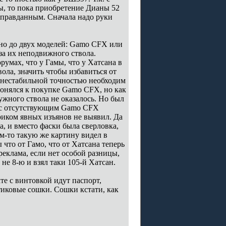
ы, то пока приобретение Дианы 52
 оправданным. Сначала надо руки
нно до двух моделей: Gamo CFX или
за их неподвижного ствола.
умах, что у Гамы, что у Хатсана в
ола, значить чтобы избавиться от
 нестабильной точностью необходим
онялся к покупке Gamo CFX, но как
ужного ствола не оказалось. Но был
е с отсутствующим Gamo CFX
риком явных изъянов не выявил. Да
а, и вместо фаски была сверловка,
м-то такую же картину видел в
 что от Гамо, что от Хатсана теперь
реклама, если нет особой разницы,
 не 8-ю и взял таки 105-й Хатсан.
те с винтовкой идут паспорт,
тиковые сошки. Сошки кстати, как