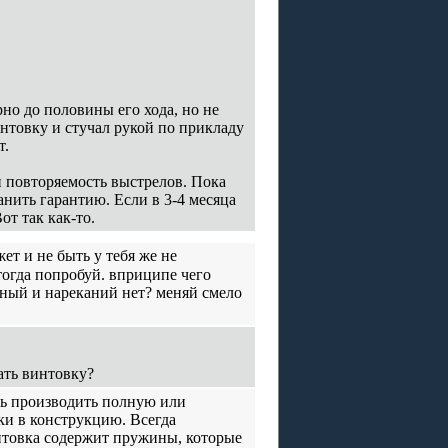
о до половины его хода, но не
интовку и стучал рукой по прикладу
т.
и повторяемость выстрелов. Пока
анить гарантию. Если в 3-4 месяца
от так как-то.
ет и не быть у тебя же не
огда попробуй. вприципе чего
ный и нареканий нет? меняй смело
зать винтовку?
сь производить полную или
ки в конструкцию. Всегда
нтовка содержит пружины, которые