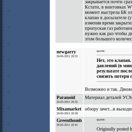
закрывается почти сраз
Кстати, в винтовках W
момент выстрела БК от
клапан в досылателе (
изменяя время закрытия
пропуская газ работаю
нужно как раз чтобы д
этом большого количест
newgarry
quote:
26-05-2011 20:31
Нет, это клапан
давлений (в мин
результате посл
снизить потери г
Возможно и так. Движо
Paranoid
Материал деталей УСМ
26-05-2011 20:35
Mixamarket
обзору зачет...в выход
26-05-2011 20:39
Greenthomb
quote:
26-05-2011 20:41
Originally posted 