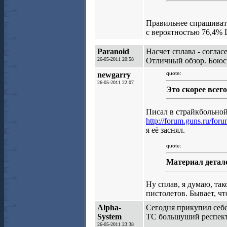
Правильнее спрашивать 
с вероятностью 76,4%
Paranoid
Насчет сплава - соглас
26-05-2011 20:58
Отличный обзор. Боюсь
newgarry
quote:
26-05-2011 22:07
Это скорее всег
Писал в страйкбольной
http://forum.guns.ru/fo
я её заснял.
quote:
Материал детал
Ну сплав, я думаю, так
пистолетов. Бывает, ч
Alpha-
Сегодня прикупил себ
System
ТС большуший респект 
26-05-2011 23:38