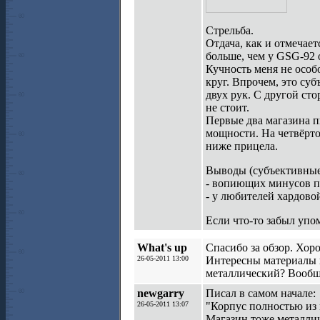
Стрельба.
Отдача, как и отмечае
больше, чем у GSG-92 
Кучность меня не особо
круг. Впрочем, это суб
двух рук. С другой сто
не стоит.
Первые два магазина п
мощности. На четвёрт
ниже прицела.
Выводы (субъективные
- вопиющих минусов п
- у любителей хардово
Если что-то забыл упо
What's up
Спасибо за обзор. Хор
26-05-2011 13:00
Интересны материалы и
металлический? Вообще
newgarry
Писал в самом начале:
26-05-2011 13:07
"Корпус полностью из 
Магазин тоже металли