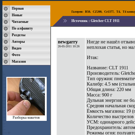
Первая
Галереи:
B50
,
CZ200
,
Cr1377
,
T4
,
T4 конк
Новые
Источник :
Gletcher CLT 1911
Читаемые
По алфавиту
Разделы
newgarry
Нигде не нашёл отзыво
Авторы
26-05-2011 10:26
неплохая статья, но м
Видео
Фото
Итак:
Магазин
Название: CLT 1911
Производитель: Gletche
Тип оружия: пневматич
Калибр: 4.5 мм (сталь
Общая длина: 220 мм
Масса: 900 г
Дульная энергия: не бо
Средняя начальная скор
Ёмкость магазина: 19 (
Количество выстрелов 
Разборка макетов
УСМ: одинарного дейс
Предохранитель: авто
Режимы огня: полуавт