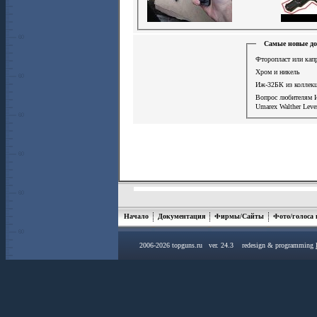
Самые новые до
Фторопласт или кап
Хром и никель
Иж-32БК из коллек
Вопрос любителям
Umarex Walther Leve
Начало
Документация
Фирмы/Сайты
Фото/голоса
2006-2026 topguns.ru ver. 24.3 redesign & programming