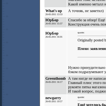
Какой именно металл н
What's up
А точняк, не заметил)
26-05-2011 13:53
ЮрБор
Спасибо за обзор! Ещё
26-05-2011 15:57
Конструкция очень по
ЮрБор
quote:
26-05-2011 16:01
Originally posted 
Плохо: заявленн
Нужно принудительно у
бэком подразумевают у
Greenthomb
А там нигде не написа
26-05-2011 16:17
Главный плюс этого пи
рукояти пятка магазин
И такой вопрос, поджи
newgarry
quote:
26-05-2011 19:57
Ещё хотелось бы