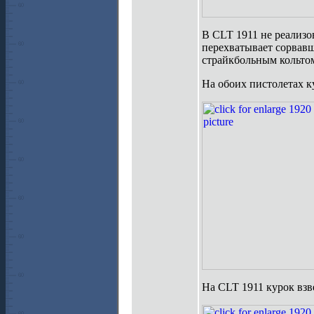
В CLT 1911 не реализо
перехватывает сорвавш
страйкбольным кольтом 
На обоих пистолетах 
На CLT 1911 курок взве