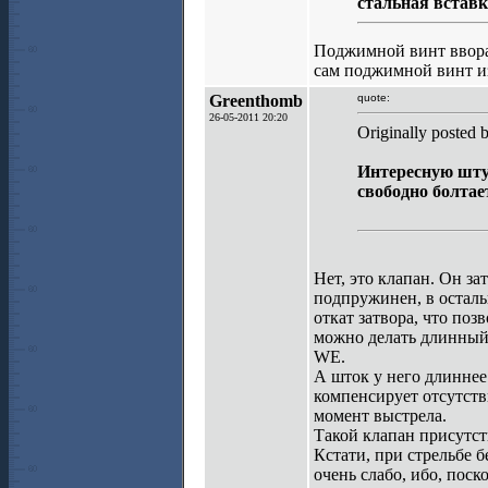
стальная вставк
Поджимной винт вворач
сам поджимной винт из
Greenthomb
quote:
26-05-2011 20:20
Originally posted 
Интересную шту
свободно болтае
Нет, это клапан. Он за
подпружинен, в остальн
откат затвора, что поз
можно делать длинный 
WE.
А шток у него длиннее 
компенсирует отсутст
момент выстрела.
Такой клапан присутст
Кстати, при стрельбе б
очень слабо, ибо, поско