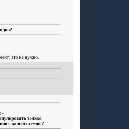
рядка?
мент) это не нужно.
 -
нипулировать только
нию с вашей схемой ?