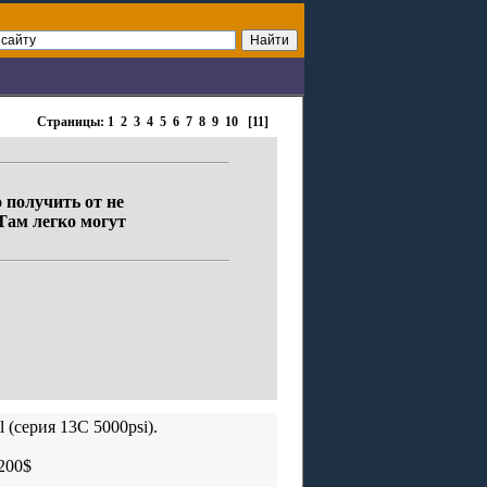
Страницы:
1
2
3
4
5
6
7
8
9
10
[11]
 получить от не
Там легко могут
(серия 13C 5000psi).
 200$