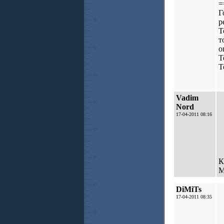
=
Г
р
Т
т
о
Т
Т
Vadim
Nord
17-04-2011 08:16
К
М
DiMiTs
17-04-2011 08:35