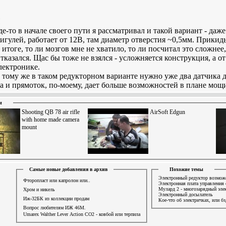
П
де-то в начале своего пути я рассматривал и такой вариант - да
игулей, работает от 12В, там диаметр отверстия ~0,5мм. Прикидыв
 итоге, то ли мозгов мне не хватило, то ли посчитал это сложне
тказался. Щас бы тоже не взялся - усложняется конструкция, а от
лектронике.
 тому же в таком редукторном варианте нужно уже два датчика 
а и прямоток, по-моему, дает больше возможностей в плане мощ
и
Shooting QB 78 air rifle
AirSoft Edgun
with home made camera
mount
Самые новые добавления в архив
Похожие темы
Электронный редуктор возмож
Фторопласт или капролон или..
Электронная плата управления 
Мулард 2 - многозарядный элек
Хром и никель
Электронный досылатель
Иж-32БК из коллекции продам
Кое-что об электричках, или бз
Вопрос любителям ИЖ 46М.
Umarex Walther Lever Action СО2 - ковбой или терпила