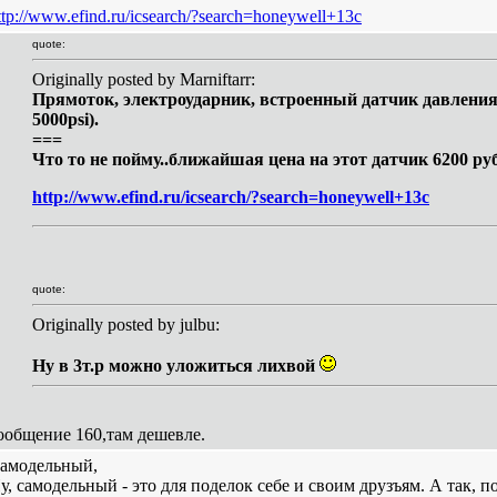
ttp://www.efind.ru/icsearch/?search=honeywell+13c
quote:
Originally posted by Marniftarr:
Прямоток, электроударник, встроенный датчик давления 
5000psi).
===
Что то не пойму..ближайшая цена на этот датчик 6200 руб
http://www.efind.ru/icsearch/?search=honeywell+13c
quote:
Originally posted by julbu:
Ну в 3т.р можно уложиться лихвой
ообщение 160,там дешевле.
амодельный,
у, самодельный - это для поделок себе и своим друзъям. А так, п