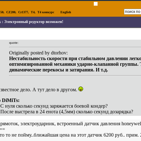
50
,
CZ200
,
Cr1377
,
T4
,
T4 конкурс
English
к :
Электронный редуктор возможен!
quote:
Originally posted by dtorhov:
Нестабильность скорости при стабильном давлении легко
оптимизированной механики ударно-клапанной группы. 
динамические перекосы и затирания. И т.д.
звестное дело. А тут дело в другом.
o DiMiTs:
.С нуля сколько секунд заряжается боевой кондер?
.После выстрела в 24 енота (4,5мм) сколько секунд дозарядка?
рямоток, электроударник, встроенный датчик давления honeywell 
==
то то не пойму..ближайшая цена на этот датчик 6200 руб.. прим.