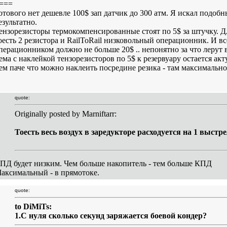
===
отового нет дешевле 100$ зап датчик до 300 атм. Я искал подобн
езультатно.
ензорезисторы термокомпенсированные стоят по 5$ за штучку. Д
оесть 2 резистора и RailToRail низковольный операционник. И все
перационником должно не больше 20$ .. непонятно за что лерут в
ема с наклейкой тензорезисторов по 5$ к резервуару остается акт
ем паче что можно наклеить посредине резика - там максимально
quote:
Originally posted by Marniftarr:
Тоесть весь воздух в заредукторе расходуется на 1 выстре
ПД будет низким. Чем больше накопитель - тем больше КПД
аксимальный - в прямотоке.
quote:
to DiMiTs:
1.С нуля сколько секунд заряжается боевой кондер?