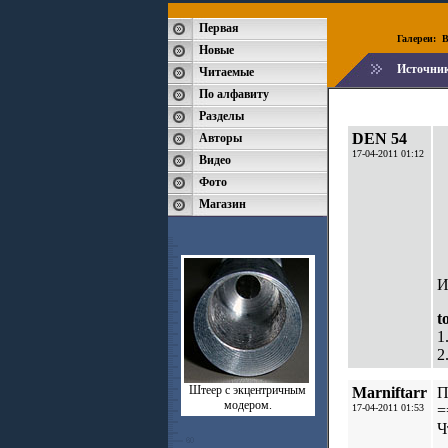
Первая
Галереи:
B
Новые
Источни
Читаемые
По алфавиту
Разделы
DEN 54
Авторы
17-04-2011 01:12
Видео
Фото
Магазин
И
t
1
2
Штеер с экцентричным
Marniftarr
П
модером.
17-04-2011 01:53
=
Ч