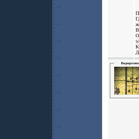
Г
ж
В
О
э
К
Д
Видеоролик