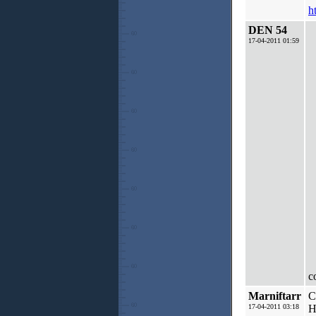
h
DEN 54
17-04-2011 01:59
с
Marniftarr
С
17-04-2011 03:18
Н