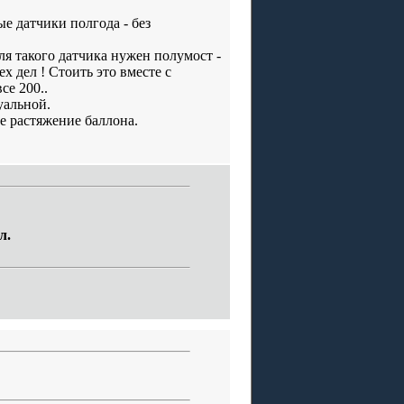
ые датчики полгода - без
ля такого датчика нужен полумост -
х дел ! Стоить это вместе с
се 200..
уальной.
е растяжение баллона.
л.