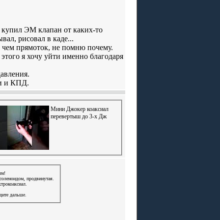
же купил ЭМ клапан от каких-то
ал, рисовал в каде...
е, чем прямоток, не помню почему.
 этого я хочу уйти именно благодаря
давления.
и и КПД.
Мини Джокер коаксиал
перевертыш до 3-х Дж
ен!
соленоидом, продвинутая.
трокоаксиал.
дите дальше.