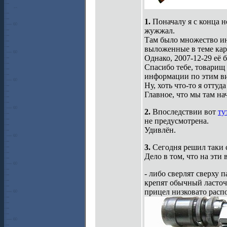
1.
Поначалу я с конца н
жужжал.
Там было множество ин
выложенные в теме кар
Однако, 2007-12-29 её 
Спасибо тебе, товарищ
информации по этим в
Ну, хоть что-то я оттуда
Главное, что мы там на
2.
Впоследствии вот
ту
не предусмотрена.
Удивлён.
3.
Сегодня решил таки с
Дело в том, что на эти
- либо сверлят сверху 
крепят обычный ласточ
прицел низковато распо