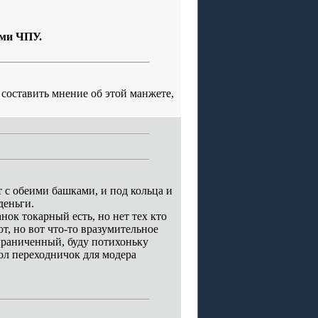
ами ЧПУ.
 составить мнение об этой манжете,
т с обеими башками, и под кольца и
деньги.
нок токарный есть, но нет тех кто
ют, но вот что-то вразумительное
ограниченный, буду потихоньку
ол переходничок для модера