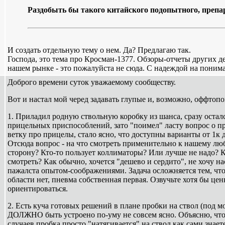
Раздобыть бы такого китайского подопытного, препа
И создать отдельную тему о нем. Да? Предлагаю так.
Господа, это тема про Кросман-1377. Обзоры-отчеты других дева
нашем рынке - это пожалуйста не сюда. С надеждой на поним
Доброго времени суток уважаемому сообществу.
Вот и настал мой черед задавать глупые и, возможно, оффтоп
1. Приладил родную ствольную коробку из шанса, сразу остал
прицельных приспособлений, зато "поимел" ласту вопрос о 
ветку про прицелы, стало ясно, что доступны варианты от 1к 
Отсюда вопрос - на что смотреть применительно к нашему л
сторону? Кто-то пользует коллиматоры? Или лучше не надо? 
смотреть? Как обычно, хочется "дешево и сердито", не хочу на
пажалста опытом-соображениями. Задача осложняется тем, что
области нет, пневма собственная первая. Озвучьте хотя бы цен
ориентироваться.
2. Есть куча готовых решений в плане пробки на ствол (под мо
ДОЛЖНО быть устроено по-уму не совсем ясно. Объясню, что
случаев пробка просто "натягивается" на ствол как сами знает