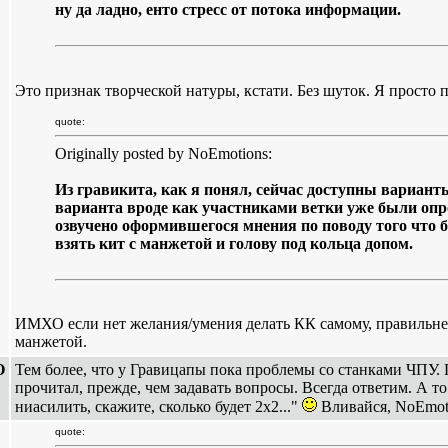
ну да ладно, енто стресс от потока информации.
Это признак творческой натуры, кстати. Без шуток. Я просто 
quote:
Originally posted by NoEmotions:
Из гравикита, как я понял, сейчас доступны вариант
варианта вроде как участниками ветки уже были опр
озвучено оформившегося мнения по поводу того что б
взять кит с манжетой и голову под кольца допом.
ИМХО если нет желания/умения делать КК самому, правильне
манжетой.
О
Тем более, что у Гравицапы пока проблемы со станками ЧПУ. П
прочитал, прежде, чем задавать вопросы. Всегда ответим. А т
ниасилить, скажите, сколько будет 2х2..."
Вливайся, NoEmot
quote: