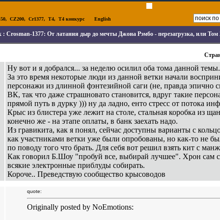
50
,
CZ200
,
Cr1377
,
T4
,
T4 конкурс
English
к :
Crosman-1377: От латания дыр до мечты Джона Рэмбо - перезагрузка, или Том 
Стра
Ну вот и я добрался... за неделю осилил оба тома данной темы.
За это время некоторые люди из данной ветки начали восприн
персонажи из длинной фэнтезийной саги (не, правда эпично с
ВК, так что даже страшновато становится, вдруг такие персон
прямой путь в дурку ))) ну да ладно, енто стресс от потока и
Крыс из блистера уже лежит на столе, стальная коробка из щанс
конечно же - на этапе оплаты, в банк заехать надо.
Из гравикита, как я понял, сейчас доступны варианты с кольц
как участниками ветки уже были опробованы, но как-то не б
по поводу того что брать. Для себя вот решил взять кит с ман
Как говорил Б.Шоу "пробуй все, выбирай лучшее". Хрон сам св
всякие электронные приблуды собирать.
Короче.. Преведствую сообщество крысоводов
quote:
Originally posted by NoEmotions: