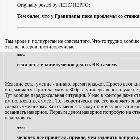
Originally posted by ЛЕНЭНЕРГО:
Тем более, что у Гравицапы пока проблемы со станк
Там вроде и полиуретан не совсем того. Что-то трудно вообще
отзывы юзеров противоречивые.
quote:
если нет желания/умения делать КК самому
Желание есть, умение - нинаю, время покажет. Просто взял ки
под манжету. При тех суммах 300р за универсальность уже не 
Тут вообще парадоксальная ситуация. У нас в конторе даже ста
им пользоваться умеет. Т.е. теоретически где его включать зна
сделать уже некому. Зато у меня к такому станочку доступ не
осваивать наверное. Первым делом наверное попробую на ств
наколдовать.
quote:
человек всё прочитал, прежде, чем задавать вопросы.