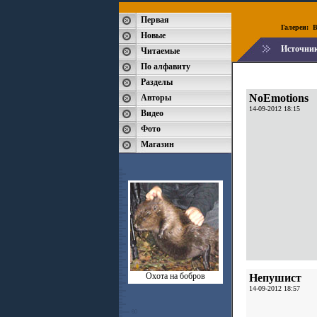
Первая
Галереи:
B
Новые
Источни
Читаемые
По алфавиту
Разделы
NoEmotions
Авторы
14-09-2012 18:15
Видео
Фото
Магазин
Охота на бобров
Непушист
14-09-2012 18:57