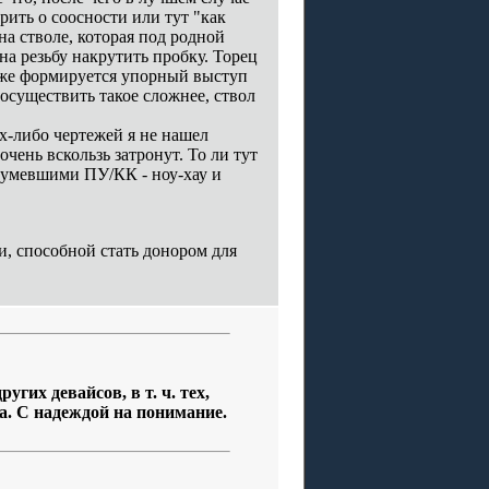
ить о соосности или тут "как
а стволе, которая под родной
 на резьбу накрутить пробку. Торец
 уже формируется упорный выступ
осуществить такое сложнее, ствол
их-либо чертежей я не нашел
-очень вскользь затронут. То ли тут
нашумевшими ПУ/КК - ноу-хау и
и, способной стать донором для
гих девайсов, в т. ч. тех,
а. С надеждой на понимание.