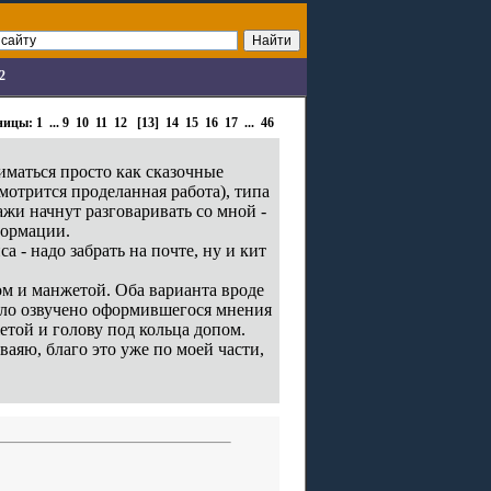
2
ницы:
1
...
9
10
11
12
[13]
14
15
16
17
...
46
иматься просто как сказочные
мотрится проделанная работа), типа
ажи начнут разговаривать со мной -
нформации.
а - надо забрать на почте, ну и кит
ом и манжетой. Оба варианта вроде
ыло озвучено оформившегося мнения
жетой и голову под кольца допом.
аяю, благо это уже по моей части,