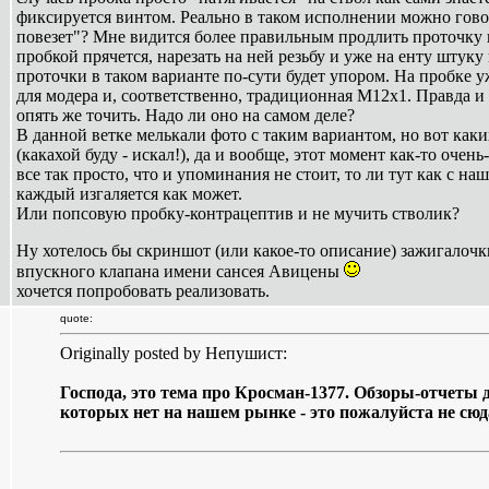
фиксируется винтом. Реально в таком исполнении можно говор
повезет"? Мне видится более правильным продлить проточку н
пробкой прячется, нарезать на ней резьбу и уже на енту штуку
проточки в таком варианте по-сути будет упором. На пробке
для модера и, соответственно, традиционная М12х1. Правда и 
опять же точить. Надо ли оно на самом деле?
В данной ветке мелькали фото с таким вариантом, но вот как
(какахой буду - искал!), да и вообще, этот момент как-то очень
все так просто, что и упоминания не стоит, то ли тут как с 
каждый изгаляется как может.
Или попсовую пробку-контрацептив и не мучить стволик?
Ну хотелось бы скриншот (или какое-то описание) зажигалочк
впускного клапана имени сансея Авицены
хочется попробовать реализовать.
quote:
Originally posted by Непушист:
Господа, это тема про Кросман-1377. Обзоры-отчеты дру
которых нет на нашем рынке - это пожалуйста не сюд