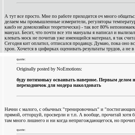
А тут все просто. Мне по работе приходится оч много общатьс
делаем мы промышленные измерители, регуляторы температуры
какбэ не домохозяйки теоретически) - так вот 80% непонимаек
мануал. Бесит, что почти все эти мануалы я написал и вылизал
клевать моск не почитав уже имеющийся материал, я так счит
Сегодня кит оплатил, отписался продавцу. Думаю, пока оно вс
хрон. Хочется в цифирках оценивать результаты трудов, а не 
quote:
Originally posted by NoEmotions:
буду потихоньку осваивать наверное. Первым делом 
переходничок для модера наколдовать
Начни с малого, с обычных "тренировочных" и "постигающих"
прямой, отторцуй, просверли и т.п. А вообще, прочитай хотя 
там много лишнего и ни когда непригождающегося, но прочита
quote: