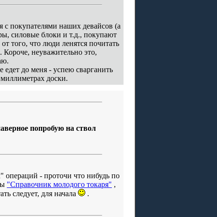
я с покупателями наших девайсов (а
, силовые блоки и т.д., покупают
 от того, что люди ленятся почитать
. Короче, неуважительно это,
аю.
е едет до меня - успею сварганить
в миллиметрах доски.
наверное попробую на ствол
 операций - проточи что нибудь по
бы
"Справочник молодого токаря"
,
ть следует, для начала
.