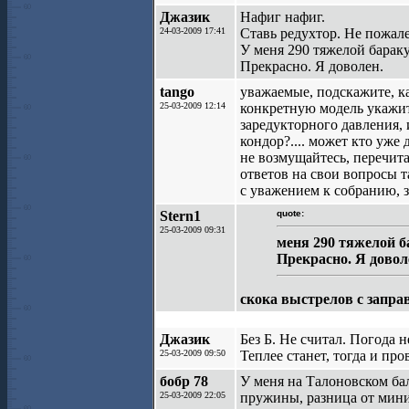
Джазик
Нафиг нафиг.
24-03-2009 17:41
Ставь редухтор. Не пожал
У меня 290 тяжелой барак
Прекрасно. Я доволен.
tango
уважаемые, подскажите, к
25-03-2009 12:14
конкретную модель укажит
заредукторного давления,
кондор?.... может кто уже
не возмущайтесь, перечита
ответов на свои вопросы та
с уважением к собранию, 
Stern1
quote:
25-03-2009 09:31
меня 290 тяжелой б
Прекрасно. Я довол
скока выстрелов с запра
Джазик
Без Б. Не считал. Погода 
25-03-2009 09:50
Теплее станет, тогда и про
бобр 78
У меня на Талоновском ба
25-03-2009 22:05
пружины, разница от миним