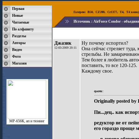
Первая
Галереи:
B50
,
CZ200
,
Cr1377
,
T4
,
T4 конк
Новые
Источник :
AirForce Condor - объедин
Читаемые
По алфавиту
Разделы
Джазик
Ну почему испортил?
Авторы
12-03-2009 20:11
Она сейчас стреляет туда, 
Видео
стрельбы. Не замарачиваю
Фото
Тем более я любитель авто
Магазин
поставить, то все 120-125.
Каждому свое.
quote:
Originally posted by
Пи...дец.. как испор
МР-656К, ап и тюнинг
редуктор не от пейн
его гораздо проще 
.... в дерево обернут