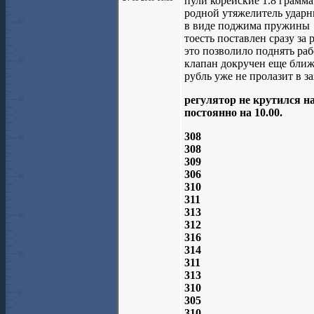
пули корейские 1.8 грамма
родной утяжелитель ударн
в виде поджима пружины
тоесть поставлен сразу за 
это позволило поднять раб
клапан докручен еще ближ
рубль уже не пролазит в за
регулятор не крутился н
постоянно на 10.00.
308
308
309
306
310
311
313
312
316
314
311
313
310
305
310