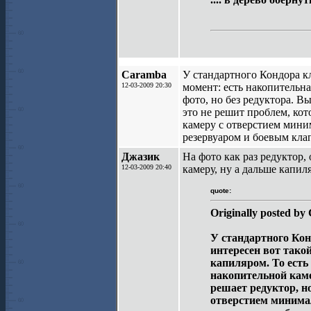
Caramba
У стандартного Кондора к
12-03-2009 20:30
момент: есть накопительна
фото, но без редуктора. В
это не решит проблем, ко
камеру с отверстием миним
резервуаром и боевым кла
Джазик
На фото как раз редуктор,
12-03-2009 20:40
камеру, ну а дальше капиля
quote:
Originally posted b
У стандартного Кон
интересен вот тако
капиляром. То есть 
накопительной каме
решает редуктор, н
отверстием минимал