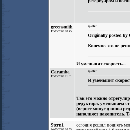
резервуаром и боев
greensmith
quote:
12-03-2009 20:45
Originally posted b
Конечно это не реш
И уменьшит скорость...
Caramba
quote:
12-03-2009 21:01
И уменьшит скорост
Так это можно отрегулир
редуктора, уменьшаем ст
(вернее минус длинна ре
наполняет накопитель. Т
Stern1
сегодня решил поднять мо
24-03-2009 16:55