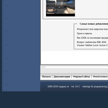
Самые новые добавления
Фторопласт или капролон или.
Хром и никель
Иж-32БК из коллекции прода
Вопрос любителям ИЖ 46М.
Umarex Walther Lever Action 
Начало
Документация
Фирмы/Сайты
Фото/голоса
2006-2026 topguns.ru ver. 24.3 redesign & programming