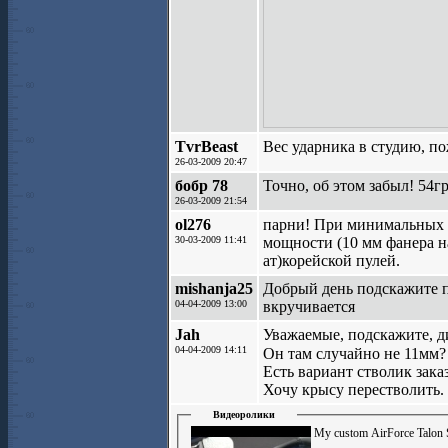
TvrBeast
Вес ударника в студию, по
26-03-2009 20:47
бобр 78
Точно, об этом забыл! 54г
26-03-2009 21:54
ol276
парни! При минимальных пе
30-03-2009 11:41
мощности (10 мм фанера нас
ат)корейской пулей.
mishanja25
Добрый день подскажите по
04-04-2009 13:00
вкручивается
Jah
Уважаемые, подскажите, д
04-04-2009 14:11
Он там случайно не 11мм
Есть вариант стволик заказа
Хочу крысу перестволить.
Видеоролики
My custom AirForce Talon