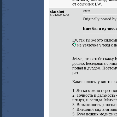
от обычных LW.
starshoi
quote:
01-11-2008 14:39
Originally posted by
Еще бы и кучност
Ev, так ты же это силю
не увязочка у тебя с 
Jet-set, что я тебе скаж
дошло. Беседовать с ни
попал в дурдом. Поэтому
раз...
Какие плюсы у винтовк
1. Легко можно перестволи
2. Точность и дальность 
штыря, и рапида. Матче
3. Возможность разогнат
4. Внешний вид винтовк
5. Куча всякиx модифик