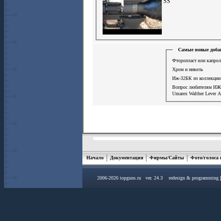
SS
Самые новые доба
Фторопласт или капрол
Хром и никель
Иж-32БК из коллекции
Вопрос любителям ИЖ
Umarex Walther Lever A
Начало
Документация
Фирмы/Сайты
Фото/голоса
2006-2026 topguns.ru ver. 24.3 redesign & programming