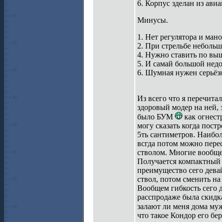
6. Корпус зделан из ав
Минусы.
1. Нет регулятора и ман
2. При стрельбе небольш
4. Нужно ставить по вы
5. И самай большой недо
6. Шумная нужен серьё
Из всего что я перечита
здоровый модер на ней, 
было БУМ
как огнестр
могу сказать когда пост
5ть сантиметров. Наибол
всгда потом можно пере
стволом. Многие вообще 
Получается компактный 
преимущество сего дева
ствол, потом сменить на 
Вообщем гибкость сего д
расспродаже была скидка
залают ли меня дома мужи
что такое Кондор его бе