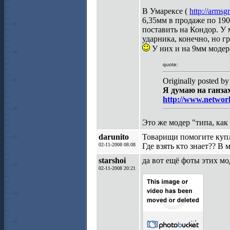
В Умарексе (
http://armsg
6,35мм в продаже по 190
поставить на Кондор. У 
ударника, конечно, но г
У них и на 9мм модера
quote:
Originally posted by 
Я думаю на ганзаx
http://www.networ
Это же модер "типа, ка
darunito
Товарищи помогите купле
02-11-2008 08:08
Где взять кто знает?? В 
starshoi
да вот ещё фоты этиx мо
02-11-2008 20:21