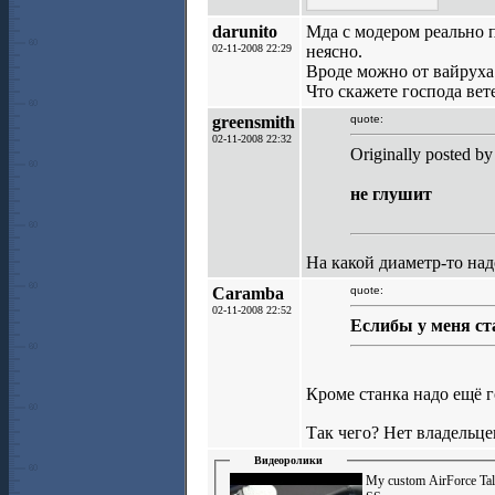
darunito
Мда с модером реально п
02-11-2008 22:29
неясно.
Вроде можно от вайруха
Что скажете господа вет
greensmith
quote:
02-11-2008 22:32
Originally posted by
не глушит
На какой диаметр-то над
Caramba
quote:
02-11-2008 22:52
Еслибы у меня ст
Кроме станка надо ещё г
Так чего? Нет владельце
Видеоролики
My custom AirForce Ta