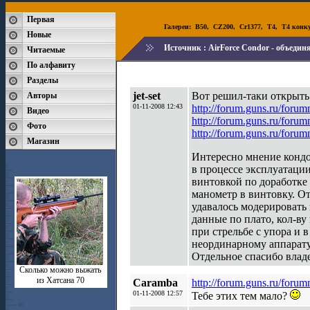
Первая
Галереи:
B50
,
CZ200
,
Cr1377
,
T4
,
T4 конк
Новые
Источник :
AirForce Condor - объедин
Читаемые
По алфавиту
Разделы
jet-set
Вот решил-таки открыть 
Авторы
01-11-2008 12:43
http://forum.guns.ru/foru
Видео
http://forum.guns.ru/foru
Фото
http://forum.guns.ru/foru
Магазин
Интересно мнение кондо
в процессе эксплуатации,
винтовкой по доработке 
манометр в винтовку. От
удавалось модерировать 
данные по плато, кол-в
при стрельбе с упора и 
неординарному аппарату
Отдельное спасибо владе
Сколько можно выжать
из Хатсана 70
Caramba
http://forum.guns.ru/foru
01-11-2008 12:57
Тебе этих тем мало?