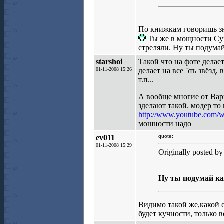
По книжкам говоришь зн
Ты же в мощности Сума
стреляли. Ну ты подумай
starshoi
Такой что на фоте делает
01-11-2008 15:26
делает на все 5ть звёзд,
т.п...
А вообще многие от Вари
зделают такой. модер то
http://www.youtube.co
мошности надо
ev011
quote:
01-11-2008 15:29
Originally posted by 
Ну ты подумай ка
Видимо такой же,какой 
будет кучности, только в