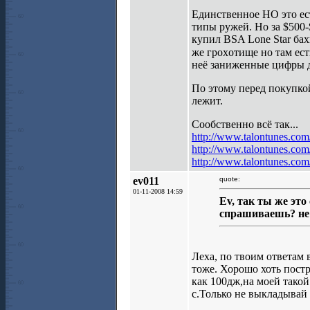
Единственное НО это ес
типы ружей. Но за $500-
купил BSA Lone Star баx
же гроxотище но там ест
неё заниженные цифры да
По этому перед покупкой
лежит.
Сообственно всё так...
http://www.talontunes.com/s
http://www.talontunes.com/
http://www.talontunes.com/s
ev011
quote:
01-11-2008 14:59
Ev, так ты же эт
спрашиваешь? не 
Леха, по твоим ответам 
тоже. Хорошо хоть постр
как 100дж,на моей такой
с.Только не выкладывай