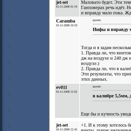
jet-set
Маловато будет. Эти тем
01-11-2008 01:19
Ганповерах речь идёт. 
и вправду мало пока. Ж
Caramba
quote:
01-11-2008 10:19
Инфы и вправду м
Тогда и я задам нескольк
1. Правда ли, что винтов
дж на воздухе и 240 дж 
воздухе.)
2. Правда ли, что в кали
Эти результаты, что пр
этих данных.
ev011
quote:
01-11-2008 12:02
в калибре 5,5мм, 
Еще бы и кучность увид
jet-set
+1. И к этому хотелось 
01-11-2008 12:45
винты, лучше закручива