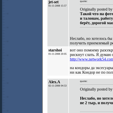
jet-set
quote:
01-11-2008 15:57
Originally posted by 
Такой что на фоте
и талонам, работу
берёт, дорогой мас
Неслабо, но хотелось бы
получить приемлемый рез
starshoi
вот оно помоему разсекр
01-11-2008 20:05
рискнут слать. Я думаю н
http://www.network54.co
на кондоры да эксесуары
ни как Кондор не по пол
Alex.A
quote:
02-11-2008 04:53
Originally posted by 
Неслабо, но хотел
не 2 тыр, и полу