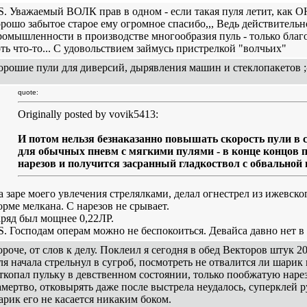
.S. Уважаемый ВОЛК прав в одном - если такая пуля летит, как О
орошо забытое старое ему огромное спасибо,,, Ведь действитель
ромышленности в производстве многообразия пуль - только благ
оть что-то... С удовольствием займусь пристрелкой "волчьих"
орошие пули для диверсий, дырявления машин и стеклопакетов ;
quote:
Originally posted by vovik5413:
И потом нельзя безнаказанно повышать скорость пули в 
для обычных пневм с мягкими пулями - в конце концов п
нарезов и получится засранный гладкоствол с обвальной п
а заре моего увлечения стрелялками, делал огнестрел из ижевско
орме мелкана. С нарезов не срывает.
аряд был мощнее 0,22ЛР.
.S. Господам операм можно не беспокоиться. Девайса давно нет в
ороче, от слов к делу. Поклеил я сегодня в обед Векторов штук 20
ля начала стрельнул в сугроб, посмотреть не отвалится ли шарик 
ткопал пульку в девственном состоянии, только пообжатую наре
амертво, отковырять даже после выстрела неудалось, суперклей р
арик его не касается никаким боком.