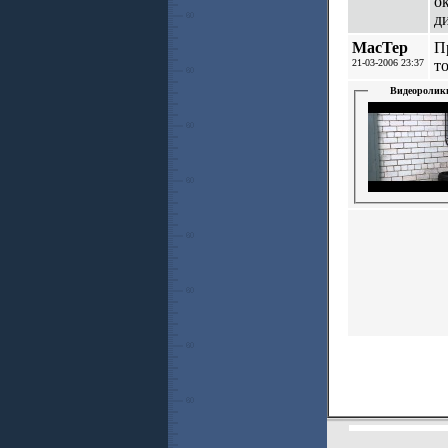
о
д
MacTep
П
21-03-2006 23:37
т
Видеоролик