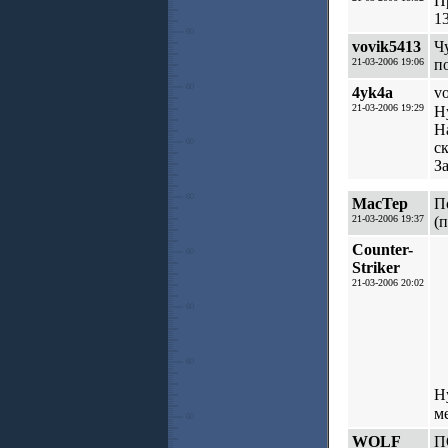
П
1
vovik5413
Чу
21-03-2006 19:06
п
4yk4a
v
21-03-2006 19:29
Н
Н
ск
З
MacTep
П
21-03-2006 19:37
(
Counter-
Striker
21-03-2006 20:02
Н
м
WOLF
П