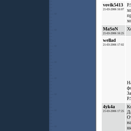
vovik5413
P
21-03-2006 16:07
х
п
х
MaSoN
Х
21-03-2006 16:25
wellad
21-03-2006 17:02
Н
ф
З
P
4yk4a
К
21-03-2006 17:25
Д
О
н
ш