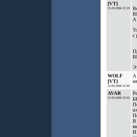
[VT]
В
21-03-2006 22:29
В
А
Т
с
П
В
Э
WOLF
А
[VT]
в
21-03-2006 22:40
AVAR
Ре
21-03-2006 23:05
Б
П
их
П
В
м
И