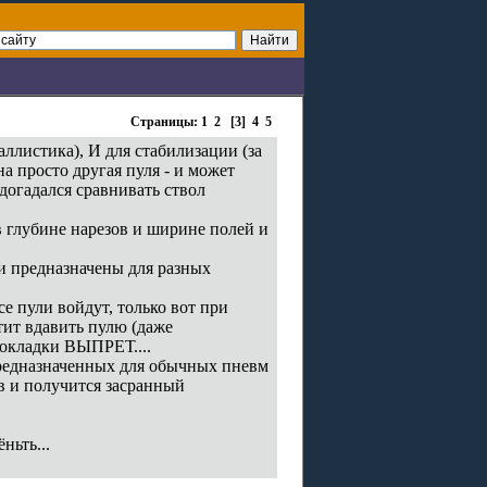
Страницы:
1
2
[3]
4
5
ллистика), И для стабилизации (за
а просто другая пуля - и может
догадался сравнивать ствол
 в глубине нарезов и ширине полей и
ни предназначены для разных
се пули войдут, только вот при
тит вдавить пулю (даже
рокладки ВЫПРЕТ....
предназначенных для обычных пневм
ов и получится засранный
ньть...