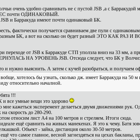
олчьи очень удобно сравнивать не с пустой JSB ,а с Барракудой м
ЕС почти ОДИНАКОВЫЙ.
 JSB и Барракуда имеют почти одинаковый БК.
оесть, фактически получается сравниваем две пули с одинаковым
 разным БК, а вот на сколько он будет разный ЭТО КАК РАЗ И В
ри переходе от JSB к Барракуде СТП уползла вниз на 33 мм, а пр
ЕРНУЛАСЬ НА УРОВЕНЬ JSB. Отсюда следует, что БК у Волчих б
то и нужно выяснить. А затем с кучей разобраться, и получаем 
 вобще, хотелось бы узнать, сколько дж. имеет Барракуда на 50 м
виду относительно началной.
бята !!!
К и все умные вещи это здорово
о мне кажеться эксперемент делаеться двумя движениями рук. 
 на скорость до 280-290.
отом относим лист А4 на 100 метров и стреляем. Итоги сюда.
 идеале ещё сравнить на живых манекенах. Я это к чему. Батя зов
елкашкой. Обьект - зайка, дистанция около 30-50 метров.
 ещё что самое главное, весной загнездяться на цехах бакланы, п