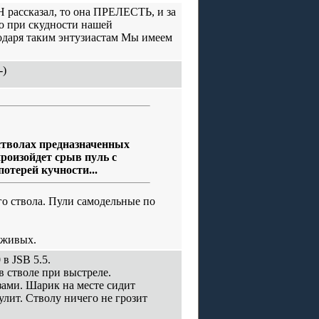
Н рассказал, то она ПРЕЛЕСТЬ, и за
но при скудности нашей
одаря таким энтузиастам Мы имеем
-)
стволах предназначенных
роизойдет срыв пуль с
отерей кучности...
го ствола. Пули самодельные по
 живых.
 в JSB 5.5.
в стволе при выстреле.
зами. Шарик на месте сидит
улит. Стволу ничего не грозит