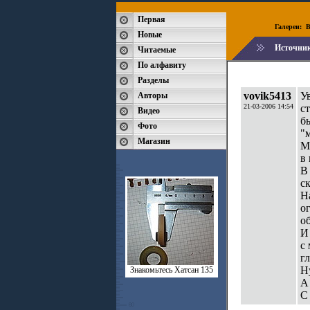
Первая
Галереи:
B
Новые
Источни
Читаемые
По алфавиту
Разделы
vovik5413
У
Авторы
21-03-2006 14:54
с
Видео
б
Фото
"
Магазин
М
в 
В
ск
Н
о
о
И
с
г
Ну
Знакомьтесь Хатсан 135
А
С