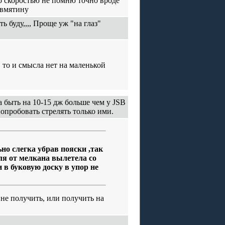
о скоростью не помню точно вроде
в вмятину
ь буду,,,, Проще уж "на глаз"
 то и смысла нет на маленькой
а быть на 10-15 дж больше чем у JSB
опробовать стрелять только ими.
ьно слегка убрав пояски ,так
ля от мелкана вылетела со
и в буковую доску в упор не
 не получить, или получить на