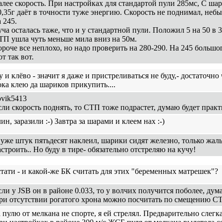
алее скорость. При настройках для стандартой пули 285мс, С ша
0,35г даёт в точности туже энергию. Скорость не поднимал, неб
 245.
уча осталась таже, что и у стандартной пули. Положил 5 на 50 в 3
ТП ушла чуть меньше мила вниз на 50м.
ороче все неплохо, но надо проверить на 280-290. На 245 большо
т так вот.
 и клёво - значит я даже и пристреливаться не буду,- достаточно 
ока клею да шариков прикупить....
ovik5413
сли скорость поднять, то СТП тоже подрастет, думаю будет практ
ин, заразили :-) Завтра за шарами и клеем нах :-)
 уже штук пятьдесят наклеил, шарики сидят железно, только жаль
астроить.. Но буду в тире- обязательно отстреляю на кучу!
стати - и какой-же БК считать для этих "беременных матрешек"?
сли у JSB он в районе 0.033, то у волчих получится поболее, дум
ри отсутствии рогатого хрона можно посчитать по смещению С
а пулю от мелкана не спорте, я ей стрелял. Предварительно слегка