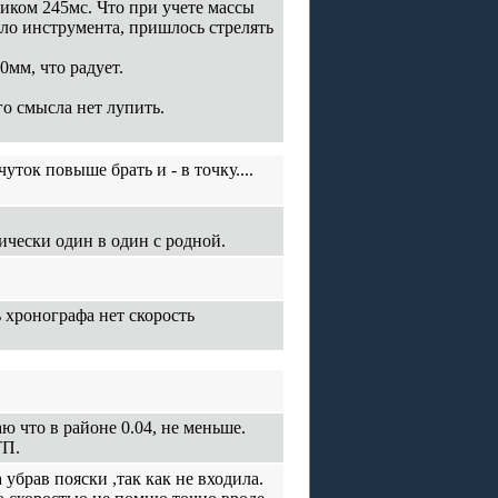
риком 245мс. Что при учете массы
ыло инструмента, пришлось стрелять
0мм, что радует.
го смысла нет лупить.
чуток повыше брать и - в точку....
ически один в один с родной.
 хронографа нет скорость
аю что в районе 0.04, не меньше.
ТП.
 убрав пояски ,так как не входила.