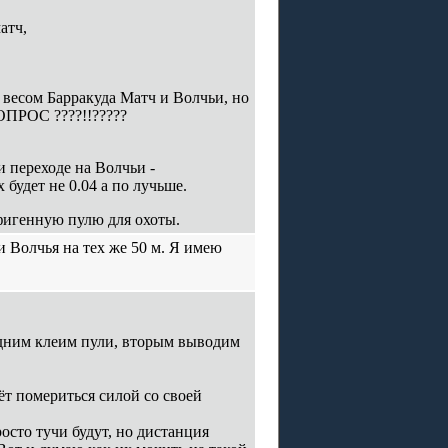
атч,
 весом Барракуда Матч и Волчьи, но
ОПРОС ????!!?????
и переходе на Волчьи -
удет не 0.04 а по лучьше.
офигенную пулю для охоты.
 и Волчья на тех же 50 м. Я имею
Одним клеим пули, вторым выводим
ёт помериться силой со своей
росто тучи будут, но дистанция