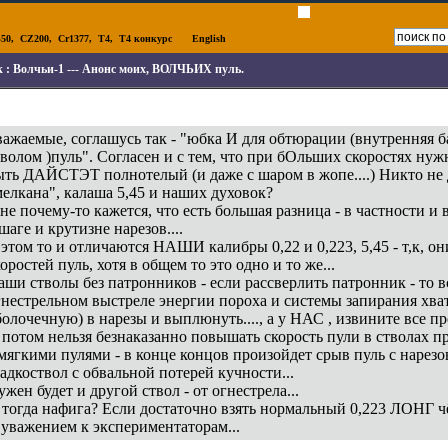
50
,
CZ200
,
Cr1377
,
T4
,
T4 конкурс
English
к :
Волчьи-1 --- Анонс моих, ВОЛЧЬИХ пуль.
важаемые, соглашусь так - "юбка И для обтюрации (внутренняя ба
тволом )пуль". Согласен и с тем, что при бОльших скоростях нужн
ыть ДАЙСТЭТ полнотелый (и даже с шаром в жопе....) Никто не 
мелкана", калаша 5,45 и наших духовок?
не почему-то кажется, что есть большая разница - в частности и
шаге и крутизне нарезов....
 этом то и отличаются НАШИ калибры 0,22 и 0,223, 5,45 - т,к, о
оростей пуль, хотя в общем то это одно и то же...
аши стволы без патронников - если рассверлить патронник - то в
гнестрельном выстреле энергии пороха и системы запирания хва
болочечную) в нарезы и выплюнуть...., а у НАС , извините все п
 потом нельзя безнаказанно повышать скорость пули в стволах 
 мягкими пулями - в конце концов произойдет срыв пуль с нарез
ладкоствол с обвальной потерей кучности...
жен будет и другой ствол - от огнестрела...
 тогда нафига? Если достаточно взять нормальный 0,223 ЛОНГ чё
 уважением к экспериментаторам...