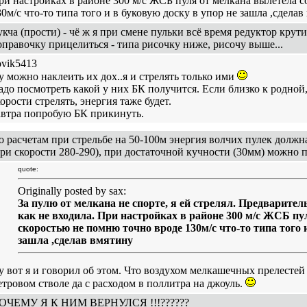
ри настройках в районе 300 м/с ЖСБ пуля от мелкана вылетела с
30м/с что-то типа того и в буковую доску в упор не зашла ,сдела
кча (прости) - чё ж я при смене пульки всё время редуктор крутит
оправочку прицелиться - типа рисочку ниже, рисочу выше...
ovik5413
у можно наклеить их дох..я и стрелять только ими
адо посмотреть какой у них БК получится. Если близко к родной,
орости стрелять, энергия таже будет.
автра попробую БК прикинуть.
о расчетам при стрельбе на 50-100м энергия волчих пулек должн
при скорости 280-290), при достаточной кучности (30мм) можно п
quote:
Originally posted by sax:
За пулю от мелкана не спорте, я ей стрелял. Предварител
как не входила. При настройках в районе 300 м/с ЖСБ пу
скоростью не помню точно вроде 130м/с что-то типа того 
зашла ,сделав вмятину
у вот я и говорил об этом. Что воздухом мелкашечных прелестей
етровом стволе да с расходом в поллитра на джоуль.
ОЧЕМУ Я К НИМ ВЕРНУЛСЯ !!!??????