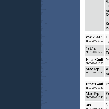
Д
+
на
К
С
К
Во
vovik5413
Ну
21-03-2006 17:50
Т
4yk4a
v
21-03-2006 17:53
Е
EinarGodi
бл
21-03-2006 18:06
MacTep
Я
21-03-2006 18:30
н
EinarGodi
к
21-03-2006 18:38
MacTep
Е
21-03-2006 18:43
П
sax
З
21-03-2006 18:52