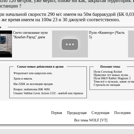
коло 120 метров, уже мерил, ближе ни как, закрытая территория.
истанции ?
ри начальной скорости 290 м/с имеем на 50м барракудой (БК 0,03
о же время имеем на 100м 23 и 30 джоулей соответственно.
и
Свето сигнальные пули
Пули «Квинтор» (Часть
"Комбат-Раунд" днем
5)
Самые новые добавления в архив
Похожие темы
Пули Crowmag Rocket
Фторопласт или капролон или..
Прикупил тут новых пулек...
Пули H&N Rabbit Magnum 2
Хром и никель
Тема всё о пулькаx, какие лучш
Иж-32БК из коллекции продам
Стрельба по овощам
Вопрос любителям ИЖ 46М.
Umarex Walther Lever Action СО2 - ковбой или терпила
Первая
Предыдущая
Следующая
Последняя
Все темы WOLF [VT]