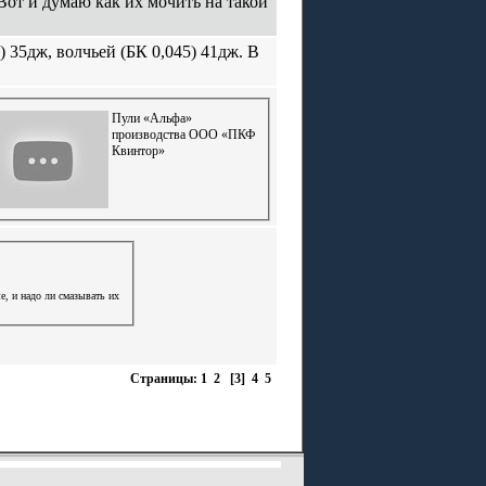
 Вот и думаю как их мочить на такой
) 35дж, волчьей (БК 0,045) 41дж. В
Пули «Альфа»
производства ООО «ПКФ
Квинтор»
е, и надо ли смазывать иx
Страницы:
1
2
[3]
4
5