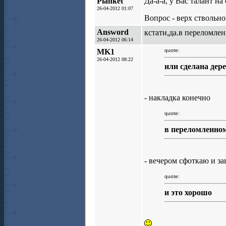
Planket
Да-а-а, у Вас талант н
26-04-2012 01:07
Вопрос - верх ствольн
Answord
кстати,да.в переломле
26-04-2012 06:14
MK1
quote:
26-04-2012 08:22
или сделана дер
- накладка конечно
quote:
в переломленном
- вечером сфоткаю и зав
quote:
и это хорошо