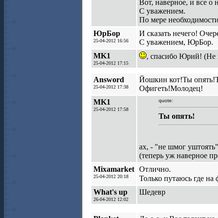
Вот, наверное, и все о н
С уважением.
По мере необходимости
ЮрБор
И сказать нечего! Очер
25-04-2012 16:56
С уважением, ЮрБор.
MK1
, спасибо Юрий! (Не
25-04-2012 17:15
Answord
Йошкин кот!Ты опять!Т
25-04-2012 17:38
Офигеть!Молодец!
MK1
quote:
25-04-2012 17:58
Ты опять!
ах, - "не шмог уштоять"
(теперь уж наверное пре
Mixamarket
Отлично.
25-04-2012 20:18
Только путаюсь где на 
What's up
Шедевр
26-04-2012 12:02