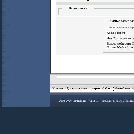
Видеоролики
Самые новые доб
Фторопласт или капр
Хром и никель
Иж-32БК из коллекц
Вопрос любителям 
Umarex Walther Lever
Начало
Документация
Фирмы/Сайты
Фото/голоса
2006-2026 topguns.ru ver. 24.3 redesign & programming