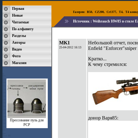
Первая
Галереи:
B50
,
CZ200
,
Cr1377
,
T4
,
T4 конк
Новые
Источник :
Weihrauch HW85 в стиле En
Читаемые
По алфавиту
Разделы
MK1
Небольшой отчет, пос
Авторы
25-04-2012 16:13
Enfield "Enforcer"sniper r
Видео
Фото
Кратко...
Магазин
К чему стремился:
донор Варя85:
Прессование пуль для
РСР