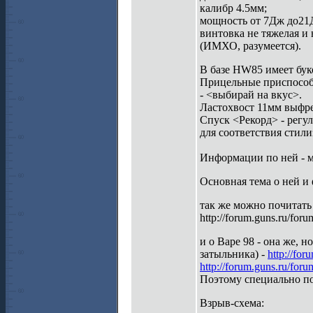
калибр 4.5мм;
мощность от 7Дж до21
винтовка не тяжелая и н
(ИМХО, разумеется).
В базе HW85 имеет бук
Прицельные приспособл
- <выбирай на вкус>.
Ластохвост 11мм выфре
Спуск <Рекорд> - регул
для соответствия стил
Информации по ней - м
Основная тема о ней и
так же можно почитать 
http://forum.guns.ru/for
и о Варе 98 - она же, 
затыльника) -
http://fo
http://forum.guns.ru/for
Поэтому специально по
Взрыв-схема: