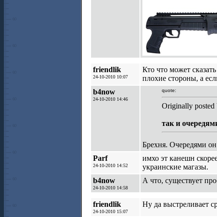
friendlik
Кто что может сказат
24-10-2010 10:07
плохие стороны, а есл
b4now
quote:
24-10-2010 14:46
Originally posted 
так и очередями
Брехня. Очередями 
Parf
имхо эт канешн скорее
24-10-2010 14:52
украинские магазы.
b4now
А что, существует пр
24-10-2010 14:58
friendlik
Ну да выстреливает ср
24-10-2010 15:07