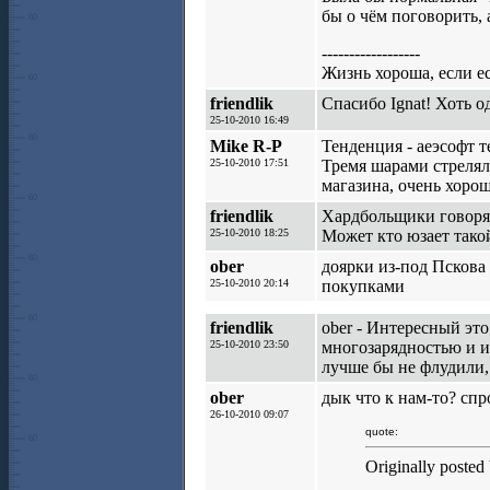
бы о чём поговорить, 
------------------
Жизнь хороша, если 
friendlik
Спасибо Ignat! Хоть о
25-10-2010 16:49
Mike R-P
Тенденция - аеэсофт т
25-10-2010 17:51
Тремя шарами стрелял
магазина, очень хоро
friendlik
Хардбольщики говорят
25-10-2010 18:25
Может кто юзает тако
ober
доярки из-под Пскова 
25-10-2010 20:14
покупками
friendlik
ober - Интересный это
25-10-2010 23:50
многозарядностью и ид
лучше бы не флудили, 
ober
дык что к нам-то? сп
26-10-2010 09:07
quote:
Originally posted 