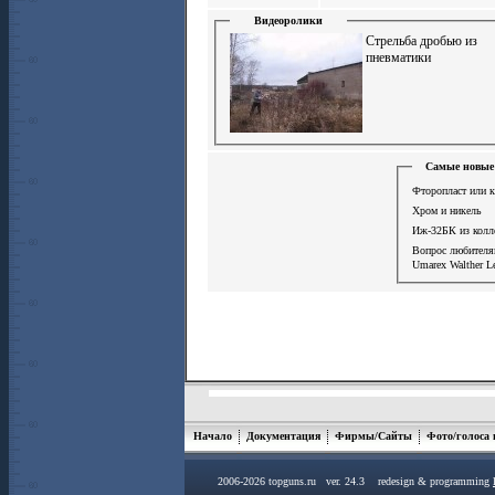
Видеоролики
Стрельба дробью из
пневматики
Самые новые 
Фторопласт или к
Хром и никель
Иж-32БК из колл
Вопрос любител
Umarex Walther L
Начало
Документация
Фирмы/Сайты
Фото/голоса
2006-2026 topguns.ru ver. 24.3 redesign & programming