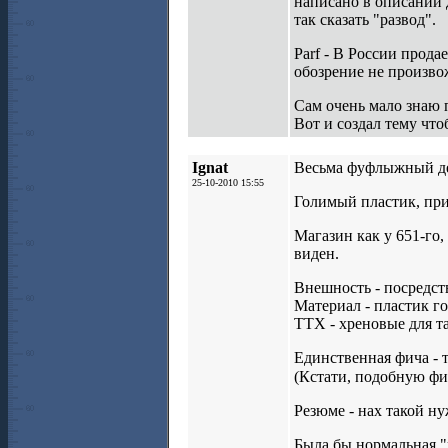
написано в описании 
так сказать "развод".
Parf - В России продае
обозрение не произво
Сам очень мало знаю 
Вот и создал тему что
Ignat
Весьма фуфлыжный де
25-10-2010 15:55
Голимый пластик, при
Магазин как у 651-го
виден.
Внешность - посредст
Материал - пластик г
ТТХ - хреновые для т
Единственная фича - т
(Кстати, подобную фи
Резюме - нах такой ну
Была бы нормальная "