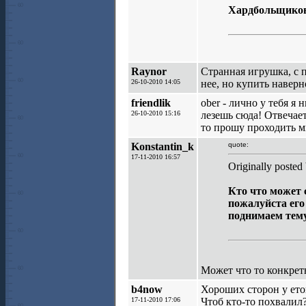
Хардбольщико
Raynor
Странная игрушка, с 
26-10-2010 14:05
нее, но купить наверн
friendlik
ober - лично у тебя я 
26-10-2010 15:16
лезешь сюда! Отвечает
то прошу проходить 
Konstantin_k
quote:
17-11-2010 16:57
Originally posted 
Кто что может 
пожалуйста его 
поднимаем тему
Может что то конкретн
b4now
Хороших сторон у ето
17-11-2010 17:06
Чтоб кто-то похвалил?