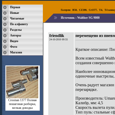
Первая
Галереи:
B50
,
CZ200
,
Cr1377
,
T4
,
T4 конк
Новые
Источник :
Walther SG 9000
Читаемые
По алфавиту
Разделы
friendlik
перемещено из пневм
Авторы
24-10-2010 09:55
Видео
Фото
Краткое описание: Пн
Магазин
Всем известный Walth
создания совершенно н
Наиболее инновационн
одиночные выстрелы, 
Очень радует магазин 
перезарядке.
Производитель: Umar
Crosman 1377 Полная
Калибр, мм: 4,5
пошаговая разборка,
Скорость вылета пули,
мелкая доводка
Тип пуль: стальные с