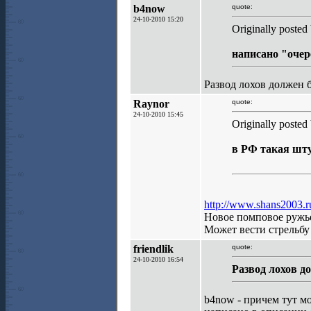
b4now
quote:
24-10-2010 15:20
Originally posted 
написано "оче
Развод лохов должен 
Raynor
quote:
24-10-2010 15:45
Originally posted 
в РФ такая шту
http://www.shans2003.
Новое помповое ружье
Может вести стрельбу
friendlik
quote:
24-10-2010 16:54
Развод лохов д
b4now - причем тут мо