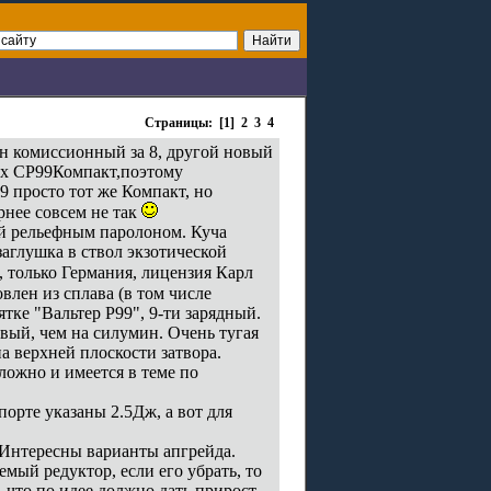
Страницы: [1]
2
3
4
н комиссионный за 8, другой новый
ких СР99Компакт,поэтому
 просто тот же Компакт, но
рнее совсем не так
й рельефным паролоном. Куча
заглушка в ствол экзотической
, только Германия, лицензия Карл
лен из сплава (в том числе
тке "Вальтер Р99", 9-ти зарядный.
овый, чем на силумин. Очень тугая
а верхней плоскости затвора.
сложно и имеется в теме по
порте указаны 2.5Дж, а вот для
 Интересны варианты апгрейда.
мый редуктор, если его убрать, то
 что по идее должно дать прирост