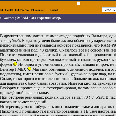
50
,
CZ200
,
Cr1377
,
T4
,
T4 конкурс
English
к :
Walther p99 RAM Фото и краткий обзор.
В дружественном магазине имелись два подобных Вальтера, оди
за 6 рублей. Когда-то у меня были аж два обычных умарексовс
первоначально при визуальном осмотре показалось, что RAM-Р99
адаптированный под .43 калибр. Оказалось всё не совсем так, ве
Пистолет упакован в добротный пластиковый кейс проложенны
бумажек, мягкая протирка, масло,сменный затыльник рукоятки, 
формы
Ни одного упоминания про китай, тайвань и проч. нет
Вальтер ГМБХ
Магазин обычный, с линейной подачей, изготов
подаватель), имеет резиновые "усики", удерживающие шар, на пя
Сплав, из которого изготовлен пистолет, больше похож на цинк
для шаромёта с блоу-бэком возвратка. Имеется кнопка декокера н
Разборку и прочее ещё не фотографировал, но там всё не особо 
приведённой выше ссылке.
При отстреле резиновых родных шаров выдал 70 (+/- 5)м/с В пас
какого шара-нет сведений.
Интересно, у кого-нибудь есть опыт владения таким аппаратом?
Насколько я понимаю там интегрированный в ГБ узел настраивае
получится обычный клапан со здоровой накопительной камерой,