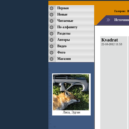
Первая
Галереи:
B
Новые
Источни
Читаемые
По алфавиту
Разделы
Kvadrat
Авторы
22-10-2012 11:53
Видео
Фото
Магазин
Лиса, Эдган