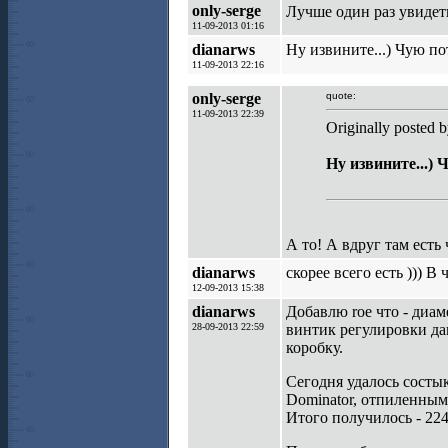
only-serge
Лучше один раз увидеть
11-09-2013 01:16
dianarws
Ну извините...) Чую по
11-09-2013 22:16
only-serge
quote:
11-09-2013 22:39
Originally posted 
Ну извините...) 
А то! А вдруг там есть
dianarws
скорее всего есть ))) В
12-09-2013 15:38
dianarws
Добавлю rое что - диам
28-09-2013 22:59
винтик регулировки да
коробку.
Сегодня удалось состы
Dominator, отпиленным 
Итого получилось - 224 