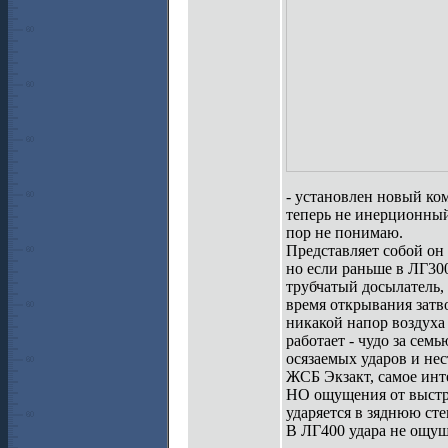
- установлен новый ко
теперь не инерционны
пор не понимаю.
Представляет собой он 
но если раньше в ЛГ30
трубчатый досылатель,
время открывания затво
никакой напор воздуха 
работает - чудо за се
осязаемых ударов и не
ЖСБ Экзакт, самое инт
НО ощущения от выстре
ударяется в зяднюю ст
В ЛГ400 удара не ощущ