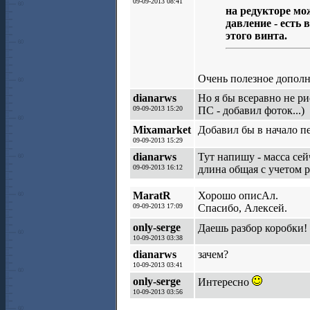
09-09-2013 08:41
на редукторе мо
давление - есть
этого винта.
Очень полезное дополн
dianarws
Но я бы всеравно не ри
09-09-2013 15:20
ПС - добавил фоток...)
Mixamarket
Добавил бы в начало п
09-09-2013 15:29
dianarws
Тут напишу - масса сей
09-09-2013 16:12
длина общая с учетом р
MaratR
Хорошо описАл.
09-09-2013 17:09
Спасибо, Алексей.
only-serge
Даешь разбор коробки!
10-09-2013 03:38
dianarws
зачем?
10-09-2013 03:41
only-serge
Интересно
10-09-2013 03:56