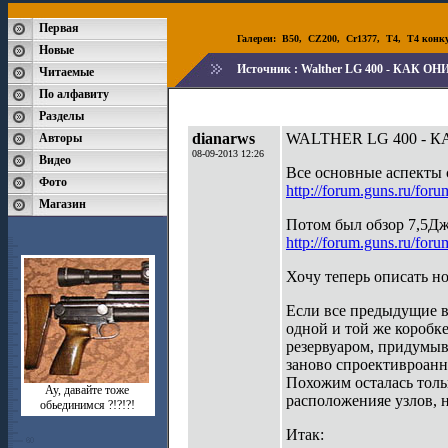
Первая
Галереи:
B50
,
CZ200
,
Cr1377
,
T4
,
T4 конк
Новые
Источник :
Walther LG 400 - КАК О
Читаемые
По алфавиту
Разделы
dianarws
WALTHER LG 400 - К
Авторы
08-09-2013 12:26
Видео
Все основные аспекты с
Фото
http://forum.guns.ru/for
Магазин
Потом был обзор 7,5Дж
http://forum.guns.ru/fo
Хочу теперь описать 
Если все предыдущие 
одной и той же коробк
резервуаром, придумыв
заново спроективроанн
Похожим осталась толь
Ау, давайте тоже
расположенияе узлов, н
обьединимся ?!?!?!
Итак: