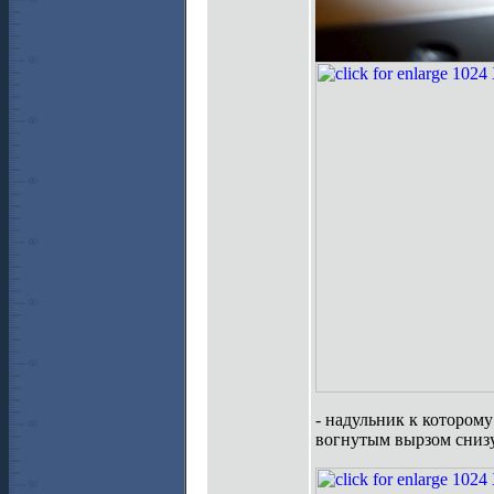
- надульник к котором
вогнутым вырзом снизу