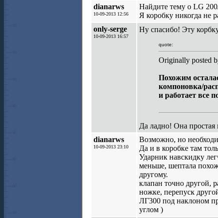
dianarws
Найдите тему о LG 200/
10-09-2013 12:56
Я коробку никогда не р
only-serge
Ну спасибо! Эту корбку
10-09-2013 16:57
quote:
Originally posted 
Похожим осталас
компоновка/расп
и работает все п
Да ладно! Она простая
dianarws
Возможно, но необходи
10-09-2013 23:10
Да и в коробке там тол
Ударник навскидку легч
меньше, шептала похож
другому.
клапан точно другой, р
ножке, перепуск другой
ЛГ300 под наклоном пр
углом )