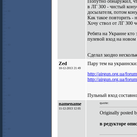
Попутно обнаружил, чт
в ЛГ 300 - чистый кону
досылателя, потом кону
Как такое повторить - н
Хочу ствол от ЛГ 300 
Ребята на Украине кто 
пулевой вход на новом с
Сделал заодно несколь
Zed
Пару тем на украинских
10-12-2013 21:49
http://airgun.org.ua/fo
http://airgun.org.ua/fo
Пульный вход составной
namename
quote:
11-12-2013 12:05
Originally posted 
в редукторе опи