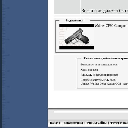
Значит где должен быть 
Видеоролики
Walther CP99 Compact
Самые новые добавления в архи
Фторопласт или капролон или..
Хром и никель
Иж-32БК из коллекции продам
Вопрос любителям ИЖ 46М.
Umarex Walther Lever Action СО2 - ков
Начало
Документация
Фирмы/Сайты
Фото/голоса