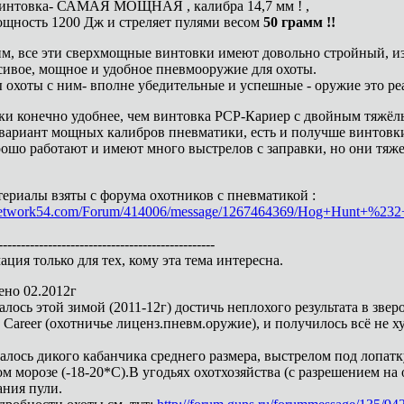
винтовка- САМАЯ МОЩНАЯ , калибра 14,7 мм ! ,
ощность 1200 Дж и стреляет пулями весом
50 грамм !!
м, все эти сверхмощные винтовки имеют довольно стройный, и
асивое, мощное и удобное пневмооружие для охоты.
ы охоты с ним- вполне убедительные и успешные - оружие это ре
ки конечно удобнее, чем винтовка РСР-Кариер с двойным тяжёлы
ариант мощных калибров пневматики, есть и получше винтовки, 
ошо работают и имеют много выстрелов с заправки, но они тяже
ериалы взяты с форума охотников с пневматикой :
network54.com/Forum/414006/message/1267464369/Hog+Hunt+%23
------------------------------------------------
ция только для тех, кому эта тема интересна.
ено 02.2012г
алось этой зимой (2011-12г) достичь неплохого результата в зве
 Career (охотничье лиценз.пневм.оружие), и получилось всё не
алось дикого кабанчика среднего размера, выстрелом под лопатку
м морозе (-18-20*С).В угодьях охотхозяйства (с разрешением на 
ания пули.