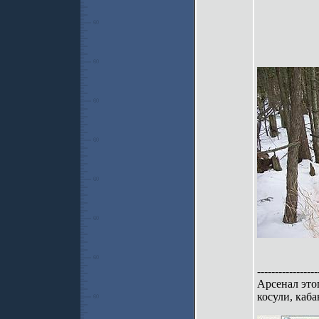
-----------------
Арсенал это
косули, каб