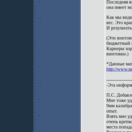
Последняя 
она имеет м
Как мы види
вес. Это кр
И результат
(Эти винтов
бюджетный в
Кариеры хор
винтовки.)
*Данные мат
http://www.
-----------------
-Эта информа
П.С. Добавл
Мне тоже уд
9мм калибра
опыт.
Взять мне уд
очень крепко
места попад