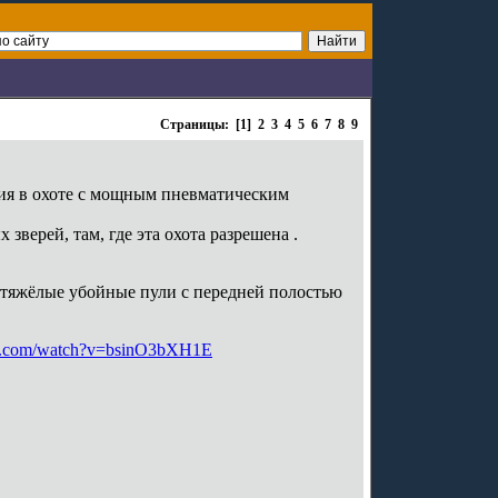
Страницы: [1]
2
3
4
5
6
7
8
9
ия в охоте с мощным пневматическим
верей, там, где эта охота разрешена .
е тяжёлые убойные пули с передней полостью
be.com/watch?v=bsinO3bXH1E