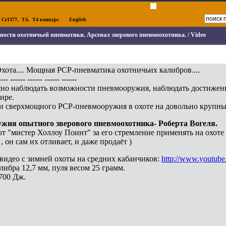
,
Cr1377
,
T4
,
T4 конкурс
English
ости охотничьей пневматики. Арсенал зверового пневмоохотника. / Video
хота.... Мощная РСР-пневматика охотничьих калибров....
---- ------ ------ ------ ------
но наблюдать возможности пневмооружия, наблюдать достижен
ире.
 сверхмощного РСР-пневмооружия в охоте на довольно крупных з
ужия опытного зверового пневмоохотника- Роберта Вогеля.
ют "мистер Холлоу Поинт" за его стремление применять на охот
 , он сам их отливает, и даже продаёт )
 видео с зимней охоты на средних кабанчиков:
http://www.youtu
либра 12,7 мм, пуля весом 25 грамм.
700 Дж.