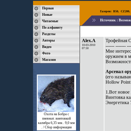
Первая
Галереи:
B50
,
CZ200
Новые
Источник :
Возможн
Читаемые
По алфавиту
Разделы
Alex.A
Трофейная О
Авторы
10-03-2010
------ ------- --
Видео
07:50
Мне интерес
Фото
оружием в м
Магазин
Возможности
Арсенал ор
(его называ
Hollow Point
1.Вот новое
Винтовка ка
Энергетика 
Охота на Бобра с
пневмат. винтовкой
калибра 6,35 мм.. 9,0 мм
. / Сбор информации