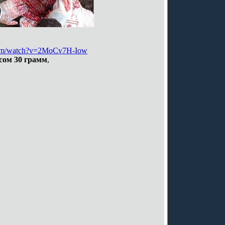
com/watch?v=2MoCv7H-Iow
сом 30 грамм
,