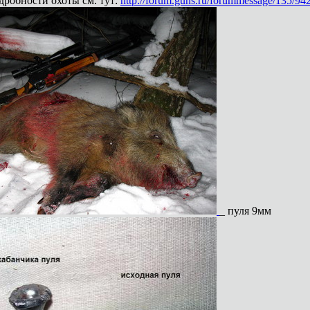
дробности охоты см. тут:
http://forum.guns.ru/forummessage/135/94
_ пуля 9мм