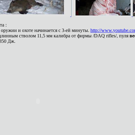
та :
б оружии и охоте начинается с 3-ей минуты.
http://www.youtube.
длинным стволом 11,5 мм калибра от фирмы /DAQ rifles/, пуля
ве
850 Дж.