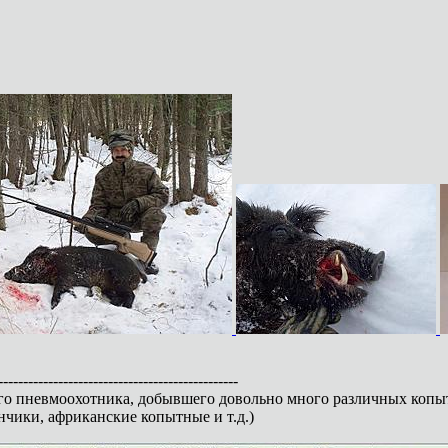
------------------------------------------------
го пневмоохотника, добывшего довольно много различных копы
анчики, африканские копытные и т.д.)