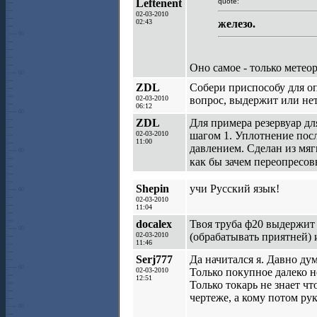
Leftenent
quote:
02-03-2010
02:43
железо.
Оно самое - только метео
ZDL
Собери приспособу для оп
02-03-2010
вопрос, выдержит или нет
06:12
ZDL
Для примера резервуар дл
02-03-2010
шагом 1. Уплотнение после
11:00
давлением. Сделан из мяг
как бы зачем переопресов
Shepin
учи Русский язык!
02-03-2010
11:04
docalex
Твоя труба ф20 выдержит 
02-03-2010
(обрабатывать приятней) 
11:46
Serj777
Да начитался я. Давно ду
02-03-2010
Только покупное далеко не
12:51
Только токарь не знает чт
чертеже, а кому потом ру