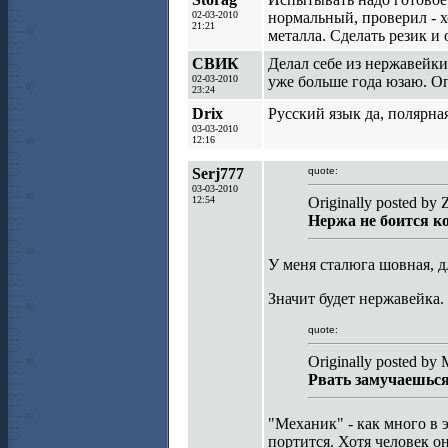
02-03-2010
нормальный, проверил - х
21:21
металла. Сделать резик и
СВИК
Делал себе из нержавейки
02-03-2010
уже больше года юзаю. Оп
23:24
Drix
Русский язык да, полярная
03-03-2010
12:16
Serj777
quote:
03-03-2010
12:54
Originally posted by
Нержа не боится ко
У меня сталюга шовная, д
Значит будет нержавейка.
quote:
Originally posted by 
Рвать замучаешься
"Механик" - как много в э
портится. Хотя человек 