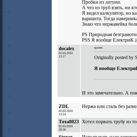
Пробки из латуни.
А что из труб взять, ни кт
Я видел калкулятор, но к
варианта. Тогда наверника
Знаю что нержавейка боль
PS Природная безграмотно
PSS Я вообще ЕлектриК )
docalex
quote:
02-03-2010
13:17
Originally posted by 
Я вообще ЕлектриК
И это замечательно. А пок
ZDL
Нержа или сталь без разн
02-03-2010
13:24
Toxa8023
Хотел порвать трубу из то
02-03-2010
20:30
Storag
Испытывать надо готовое 