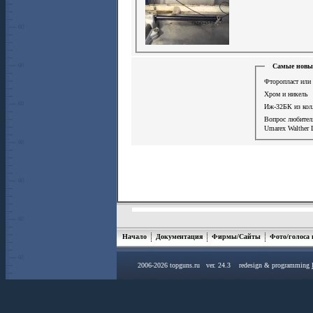
Самые новые
Фторопласт или 
Хром и никель
Иж-32БК из кол
Вопрос любите
Umarex Walther 
Начало
Документация
Фирмы/Сайты
Фото/голоса
2006-2026 topguns.ru ver. 24.3 redesign & programming