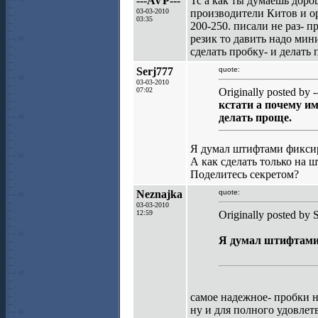
---AVP---
Тс а как ты думаешь доро
03-03-2010
производители Китов и ор
03:35
200-250. писали не раз- п
резик то давить надо мин
сделать пробку- и делать 
Serj777
quote:
03-03-2010
07:02
Originally posted by 
кстати а почему им
делать проще.
Я думал штифтами фиксир
А как сделать только на 
Поделитесь секретом?
Neznajka
quote:
03-03-2010
12:59
Originally posted by 
Я думал штифтами 
самое надежное- пробки на
ну и для полного удовлет