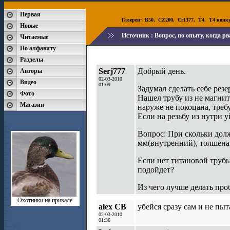
Первая
Галереи:
B50
,
CZ200
,
Cr1377
,
T4
,
T4 конк
Новые
Источник :
Вопрос, по опыту, когда рв
Читаемые
По алфавиту
Разделы
Serj777
Добрый день.
Авторы
02-03-2010
Видео
01:09
Задумал сделать себе резе
Фото
Нашел трубу из не магни
Магазин
наруже не покоцана, тре
Если на резьбу из нутри у
Вопрос: При скольки дол
мм(внутренний), толшена
Если нет титановой трубы
подойдет?
Из чего лучше делать проб
Охотники на привале
alex CB
убейся сразу сам и не п
02-03-2010
01:36