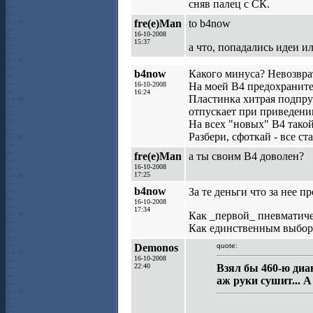
сняв палец с СК.
fre(e)Man
to b4now
16-10-2008
15:37
а что, попадались идеи 
b4now
Какого минуса? Невозвр
16-10-2008
На моей B4 предохраните
16:24
Пластинка хитрая подпру
отпускает при приведени
На всех "новых" В4 тако
Разбери, сфоткай - все ста
fre(e)Man
а ты своим В4 доволен?
16-10-2008
17:25
b4now
За те деньги что за нее п
16-10-2008
17:34
Как _первой_ пневматиче
Как единственным выборо
Demonos
quote:
16-10-2008
22:40
Взял бы 460-ю диан
аж руки сушит... 