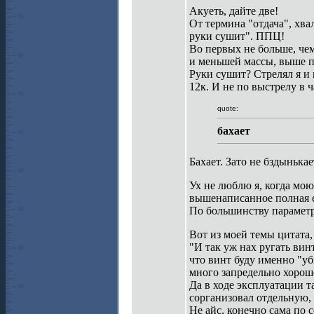
Акуеть, дайте две!
От термина "отдача", хва
руки сушит". ППЦ!
Во первых не больше, чем 
и меньшей массы, выше п
Руки сушит? Стрелял я и и
12к. И не по выстрелу в 
quote:
бахает
Бахает. Зато не бздынькае
Ух не люблю я, когда мою
вышенаписанное полная 
По большинству параметр
Вот из моей темы цитата,
"И так уж нах ругать вин
что винт буду именно "уб
много запредельно хорош
Да в ходе эксплуатации т
сорганизовал отдельную,
Не айс, конечно сама по 