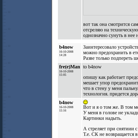
вот так она смотрится сам
отсреляю на техническую
однозначно сунуть в нее 
b4now
Заинтересовало устройств
16-10-2008
можно предохранить в ето
14:28
Разве только подпереть ш
fre(e)Man
to b4now
16-10-2008
15:05
опишу как работает пред
мешает упор предохрани
что в стену у меня пальну
технология. придется дор
b4now
Вот и я о том же. В том 
16-10-2008
15:16
У меня в голове не уклады
Картинки надыть.
А стреляет при снятиии с
Т.е. СК не возвращается 