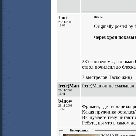
Lort
quote:
26-11-2008
12:06
Originally posted by 
через хрон показы
235 c дизелем.. , а люман 
ствол почилсил до блеск
7 выстрелов Таско жив)
fre(e)Man
fre(e)Man он не смазывал 
26-11-2008
13:41
b4now
26-11-2008
Фримен, где ты нарезал р
16:53
Какая пружинка осталась
Вы думаете тему читают 
Ребята, вы что в самом де
Видеоролики
ПСРМ 2-55, воздушка