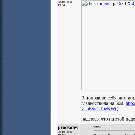
20-10-2008
13:04
!! поправлю себя, дистанц
гладкоствола на 50м.
http
v=n6SvCToeKWQ
надеюсь, что на этой нед
prockofev
quote:
20-10-2008