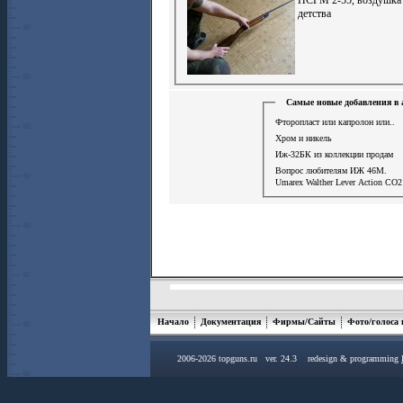
детства
Самые новые добавления в 
Фторопласт или капролон или..
Хром и никель
Иж-32БК из коллекции продам
Вопрос любителям ИЖ 46М.
Umarex Walther Lever Action СО2
Начало
Документация
Фирмы/Сайты
Фото/голоса
2006-2026 topguns.ru ver. 24.3 redesign & programming