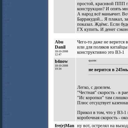
простой, красивой ППП 
конструкции? И опять мн
А народ всё маньячит. Во
Барракудой... Я плакал, 
показал. Ждёмс. Если буд
ГХ купить. И денег сэкон
Abu
Чего-то даже не верится в
Danil
или для поляков китайцы
18-10-2008
конструктивно это В3-1
12:47
b4now
quote:
18-10-2008
19:34
не верится в 245м
Легко, с дизелем.
"Честная" скорость - в ра
"Ис коропки" там слишко
Плюс отсуцтвует казенна
Прикол в том, что у В3-1
коробочная скорость - ок
fre(e)Man
ну вот, острелял на выхо