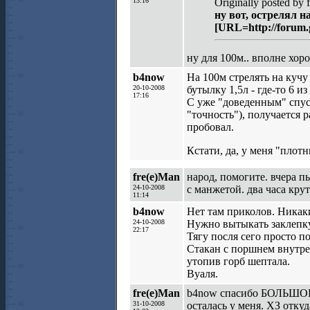
13:16
Originally posted by 
ну вот, острелял 
[URL=http://forum.
ну для 100м.. вполне хоро
b4now
На 100м стрелять на кучу
20-10-2008
бутылку 1,5л - где-то 6 и
17:16
С уже "доведенным" спуск
"точность"), получается р
пробовал.
Кстати, да, у меня "плот
fre(e)Man
народ, помогите. вчера п
24-10-2008
с манжетой. два часа крут
11:14
b4now
Нет там приколов. Никак
24-10-2008
Нужно вытыкать заклепку 
22:17
Тягу посля сего просто 
Стакан с поршнем внутре
утопив горб шептала.
Вуаля.
fre(e)Man
b4now спасибо БОЛЬШОЕ. 
31-10-2008
осталась у меня. ХЗ отку