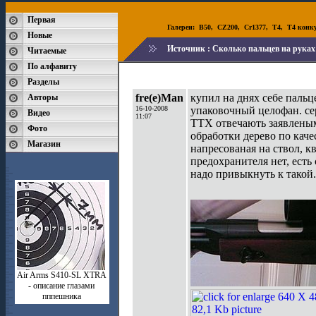
Первая
Галереи:
B50
,
CZ200
,
Cr1377
,
T4
,
T4 конк
Новые
Источник :
Сколько пальцев на руках 
Читаемые
По алфавиту
Разделы
fre(e)Man
купил на днях себе пальц
Авторы
16-10-2008
упаковочный целофан. сер
Видео
11:07
ТТХ отвечають заявленым,
Фото
обработки дерево по каче
Магазин
напресованая на ствол, к
предохранителя нет, есть
надо привыкнуть к такой.
Air Arms S410-SL XTRA
- описание глазами
пппешника