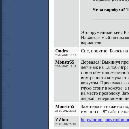
Чё за коробуха? Т
Это оружейный кейс Plan
На 4шт.-самый оптимал
вариантов.
Ondrs
Спс, понятно. Боюсь на 
20-01-2012 10:11
Monstr55
Дорвался! Выкинул пров
20-01-2012 18:16
легче аж на 1,845674гр!
ствол обмотал железной
внутрености кожуха ств
кожухом. Проснулась со
глухо стоит в кожухе, 
на место проволоку. За
дырка! Теперь можно пе
Monstr55
Захотелось это же но п
23-01-2012 20:38
именно на 8" сайт не н
ZZton
http://forum.guns.ru/for
23-01-2012 22:01