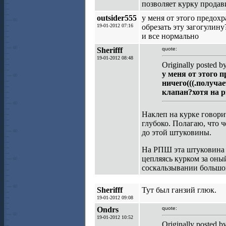
позволяет курку продав
outsider555
у меня от этого предох
19-01-2012 07:16
обрезать эту загогулин
и все нормально
Sherifff
quote:
19-01-2012 08:48
Originally posted b
у меня от этого 
ничего(((.получа
клапан?хотя на р
Наклеп на курке говори
глубоко. Полагаю, что ч
до этой штуковины.
На РПШ эта штуковина б
цепляясь курком за оны
соскальзывании большог
Sherifff
Тут был ганзий глюк.
19-01-2012 09:08
Ondrs
quote:
19-01-2012 10:52
Originally posted b