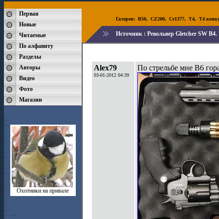
Первая
Галереи:
B50
,
CZ200
,
Cr1377
,
T4
,
T4 конк
Новые
Источник :
Револьвер Gletcher SW B4.
Читаемые
По алфавиту
Разделы
Alex79
По стрельбе мне В6 гор
Авторы
03-01-2012 04:39
Видео
Фото
Магазин
Охотники на привале