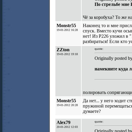
По стрельбе мне 
Чё за коробуха? То же н
Monstr55
Наконец то и мне присл
19-01-2012 16:28
спуск. Вместо кучи осы
нет! Из Р226 уложил в 
разбираться! Если кто 
ZZton
quote:
19-01-2012 19:18
Originally posted b
намекните куда л
полировать сопрягающи
Monstr55
Да нет... у него ходит с
19-01-2012 20:28
пружиной перемещаться 
думаете?
Alex79
quote:
20-01-2012 12:03
Originally posted b