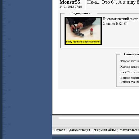
Monstr55
Не-а... Это 6". А я ищу
24-01-2012 07:19
Видеоролики
Пневматический писто
Gletcher BRT 84
Самые нов
Фторопласт ил
Хром и никел
Иж-32БК из к
Вопрос люби
Umarex Walthe
Начало
Документация
Фирмы/Сайты
Фото/голоса