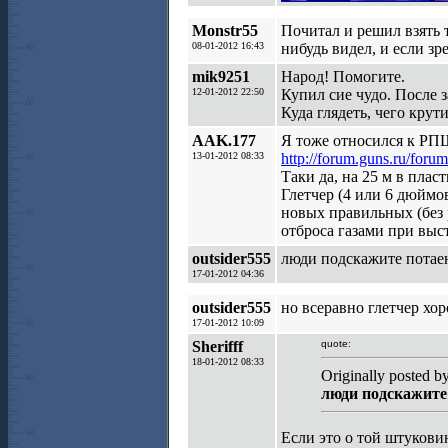
Monstr55
Почитал и решил взять 
08-01-2012 16:43
нибудь видел, и если зре
mik9251
Народ! Помогите.
12-01-2012 22:50
Купил сие чудо. После 
Куда глядеть, чего крут
AAK.177
Я тоже относился к РПШ
13-01-2012 08:33
http://forum.guns.ru/for
Таки да, на 25 м в пласт
Глетчер (4 или 6 дюймо
новых правильных (без 
отброса газами при выстр
outsider555
люди подскажите потае
17-01-2012 04:36
outsider555
но всеравно глетчер хо
17-01-2012 10:09
Sherifff
quote:
18-01-2012 08:33
Originally posted b
люди подскажите
Если это о той штукови