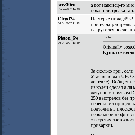
serz39ru
а вот наконец-то мн
05-04-2007 14:38
пока пристрелка--а т
Olegd74
На мурке пилад4*32 ж
06-04-2007 11:23
прицела,пристрелял о
накрутился,после пил
Piston_Po
quote:
06-04-2007 13:39
Originally post
Купил сегодня
За сколько грн., если
У меня новый UFO 3-9х
дешевле). Вобщем не
из колец сделал а ля
латунным прутком D 1
250 выстрелов без пр
переставил прицел н
подточить в плоскос
небольшой люфт в сто
отверстия ластохвост
приварки).