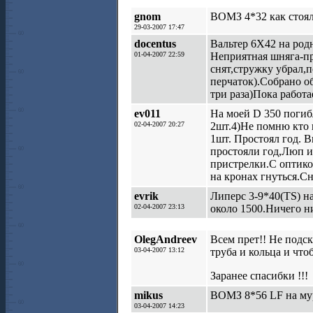
gnom
ВОМЗ 4*32 как стоял 
29-03-2007 17:47
docentus
Вальтер 6Х42 на род
01-04-2007 22:59
Неприятная шняга-пр
снят,стружку убрал,п
перчаток).Собрано о
три раза)Пока работ
ev011
На моей D 350 погиб
02-04-2007 20:27
2шт.4)Не помню кто 
1шт. Простоял год. В
простояли год,Люп и
пристрелки.С оптик
на кронах гнуться.С
evrik
Липерс 3-9*40(TS) 
02-04-2007 23:13
около 1500.Ничего н
OlegAndreev
Всем прет!! Не подск
03-04-2007 13:12
труба и кольца и чт
Заранее спасибки !!!
mikus
ВОМЗ 8*56 LF на мур
03-04-2007 14:23