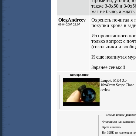
Прометей, уточни, в 
также 3-9х50 и 3-9х5
маг не было, а ждать 
OlegAndreev
Охренеть почитал я т
06-04-2007 23:07
покупки крона в задн
Из прочитанного пос
только вопрос: с поч
(сокольники и вообщ
И еще неапнутая мурк
Заранее сенькс!!
Видеоролики
Leupold MK4 3.5-
10x40mm Scope Clone
review
Самые новые добавле
Фторопласт или капролон 
Хром и никель
Иж-32БК из коллекции п