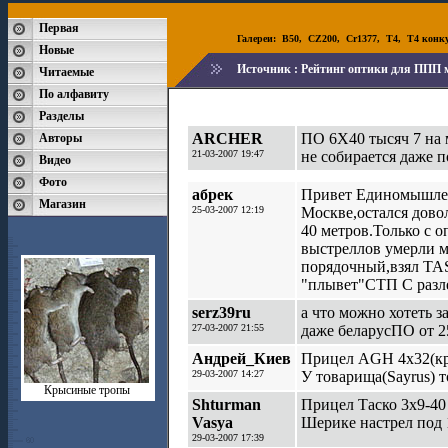
Первая
Галереи:
B50
,
CZ200
,
Cr1377
,
T4
,
T4 конк
Новые
Источник :
Рейтинг оптики для ППП 
Читаемые
По алфавиту
Разделы
ARCHER
ПО 6X40 тысяч 7 на 
Авторы
21-03-2007 19:47
не собирается даже п
Видео
Фото
абрек
Привет Единомышлен
Магазин
25-03-2007 12:19
Москве,остался довол
40 метров.Только с о
выстреллов умерли м
порядочный,взял TAS
"плывет"СТП С разлет
serz39ru
а что можно хотеть з
27-03-2007 21:55
даже беларусПО от 2
Андрей_Киев
Прицел AGH 4х32(кро
29-03-2007 14:27
У товарища(Sayrus) т
Крысиные тропы
Shturman
Прицел Таско 3х9-40 
Vasya
Шерике настрел под 
29-03-2007 17:39