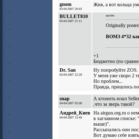
gnom
Жив, а вот кольца ум
03-04-2007 20:03
BULLET810
quote:
03-04-2007 21:11
Originally poste
ВОМЗ 4*32 как
+1
Бюджетно (по сравне
Dr. San
Ну попробуйте ZOS.
03-04-2007 22:29
У меня уже скоро 2 т
Но проблем...
Правда, пришлось по
snap
А ктонить юзал Selle
04-04-2007 05:08
,что за зверь такой?
Андрей_Киев
На airgun.org.ru о н
04-04-2007 13:49
в хаглавном списке: 
выше)".
Рассыпались они посл
Вот думаю себе взять