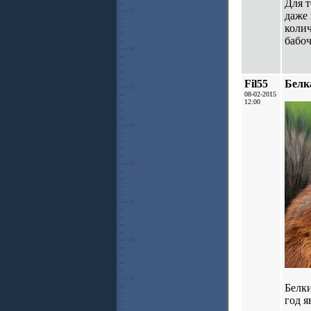
Для т
даже 
колич
бабоч
Fil55
Белк
08-02-2015
12:00
Белк
год я