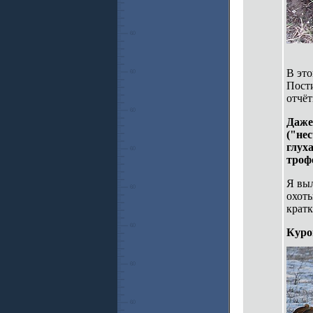
В это
Пости
отчёт
Даже
("нес
глух
троф
Я выл
охоты
кратк
Куро