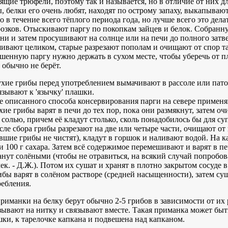
ящие трюфели, поэтому так и называется, но в отличие от них дл
, белки его очень любят, находят по острому запаху, выкапывают
 в течение всего тёплого периода года, но лучше всего это делат
озков. Отыскивают паргу по покопкам зайцев и белок. Собранн
ни и затем просушивают на солнце или на печи до полного зат
ивают целиком, старые разрезают пополам и очищают от спор так
енную паргу нужно держать в сухом месте, чтобы уберечь от п
 обычно не берёт.
ухие грибы перед употреблением вымачивают в рассоле или пато
зывают к 'язычку' плашки.
е описанного способа консервирования парги на севере примен
хие грибы варят в печи до тех пор, пока они размякнут, затем о
 солью, причем её кладут столько, сколь понадобилось бы для суп
сле сбора грибы разрезают на две или четыре части, очищают о
вшие грибы не чистят), кладут в горшок и наливают водой. На 
и 100 г сахара. Затем всё содержимое перемешивают и варят в пе
анут солёными (чтобы не отравиться, на всякий случай попробо
ек. - Д.Ж.). Потом их сушат и хранят в плотно закрытом сосуде в
ибы варят в солёном растворе (средней насыщенности), затем су
ребления.
риманки на белку берут обычно 2-5 грибов в зависимости от их 
ывают на нитку и связывают вместе. Такая приманка может быт
ки, к тарелочке капкана и подвешена над капканом.