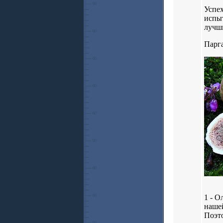
Успех
испы
лучши
Парг
1 - О
наше
Поэто