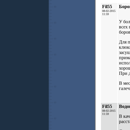
Fil55
Боро
08-02-2015
11:59
У бол
всех
боро
Для п
клюкв
засуш
прим
испо
хорош
При 
В мес
галеч
Fil55
Водо
08-02-2015
11:59
В ка
расст