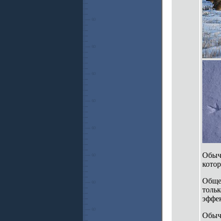
Обычн
котор
Общеп
тольк
эффек
Обычн