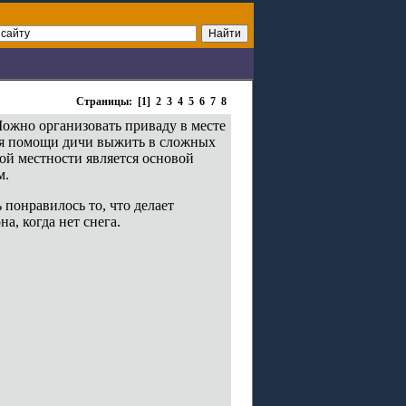
Страницы: [1]
2
3
4
5
6
7
8
Можно организовать приваду в месте
для помощи дичи выжить в сложных
ной местности является основой
м.
 понравилось то, что делает
а, когда нет снега.