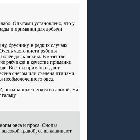
слабо. Опытами установлено, что у
ивады и приманки для добычи
ну, бруснику, в редких случаях
 Очень часто кисти рябины
 более для клюквы. В качестве
че рябчиков в качестве приманки
иде. Все эти приманки дают
несена снегом или съедена птицами.
ы необмолоченного овса.
и', посыпанные песком и галькой. На
 гальку.
нопы овса и проса. Снопы
и высокой травой, её выкашивают.