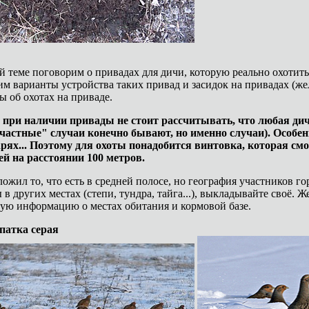
й теме поговорим о привадах для дичи, которую реально охотит
м варианты устройства таких привад и засидок на привадах (жел
ы об охотах на приваде.
 при наличии привады не стоит рассчитывать, что любая дич
частные" случаи конечно бывают, но именно случаи). Особенно
арях... Поэтому для охоты понадобится винтовка, которая смо
ей на расстоянии 100 метров.
ожил то, что есть в средней полосе, но география участников го
 в других местах (степи, тундра, тайга...), выкладывайте своё. 
ую информацию о местах обитания и кормовой базе.
патка серая