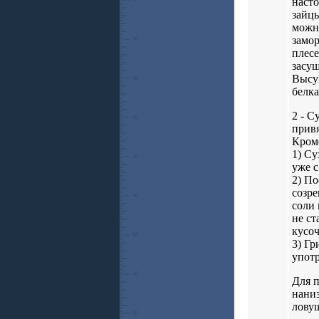
насто
зайцы
можно
замор
плесе
засуш
Высуш
белка
2 - С
привя
Кром
1) Су
уже с
2) По
созре
соли 
не ст
кусоч
3) Гр
упот
Для п
наниз
ловуш