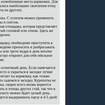
а излюбленные места кормежки. Для
дались наибольшие скопления птиц
а на другое).
жника. С успехом можно применить
ы и снегом.
вая площадка, которая представляет
ытый соломой или сеном. Здесь же
прочее.
ощадку, необходимо приступить к
бходимо приносить и разбрасывать
ы или трети ведра в день вполне
ыстро откроют для себя обильное
ми.
 солнечный день. Если намечается
есто и укрыться в засидке лучше
летает на кормежку, как только
ть садимся в засидку. Куропатка не
а, скорее всего вновь вернется
ать и птицы других стай, так что в
охоту можно будет целый день.
дется выдерживать паузу в 4-5 дней