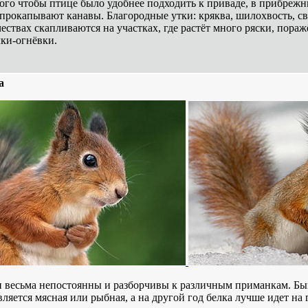
ого чтобы птице было удобнее подходить к приваде, в прибрежн
прокапывают канавы. Благородные утки: кряква, шилохвость, сви
ествах скапливаются на участках, где растёт много ряски, пор
ки-огнёвки.
а
и весьма непостоянны и разборчивы к различным приманкам. Бы
вляется мясная или рыбная, а на другой год белка лучше идет на