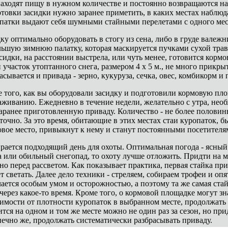
находят пищу в нужном количестве и постоянно возвращаются н
товки засидки нужно заранее приметить, в каких местах наблю
патки выдают себя шумными стайными перелетами с одного мест
ку оптимально оборудовать в стогу из сена, либо в груде вале
ьшую зимнюю палатку, которая маскируется пучками сухой трав
сидки, на расстоянии выстрела, или чуть менее, готовится кормо
 участок утоптанного снега, размером 4 х 5 м., не много прикр
асывается и привада - зерно, кукуруза, сечка, овес, комбикорм и 
 того, как вы оборудовали засидку и подготовили кормовую пл
живанию. Ежедневно в течение недели, желательно с утра, нео
аранее приготовленную приваду. Количество - не более половин
точно. За это время, обитающие в этих местах стаи куропаток, б
вое место, привыкнут к нему и станут постоянными посетителя
ается подходящий день для охоты. Оптимальная погода - ясный
 или обильный снегопад, то охоту лучше отложить. Придти на м
но перед рассветом. Как показывает практика, первая стайка при
т светать. Далее дело техники - стреляем, собираем трофеи и опя
ается особым умом и осторожностью, а поэтому та же самая стайк
через какое-то время. Кроме того, о кормовой площадке могут зн
имости от плотности куропаток в выбранном месте, продолжать 
тся на одном и том же месте можно не один раз за сезон, но при
нечно же, продолжать систематически разбрасывать приваду.