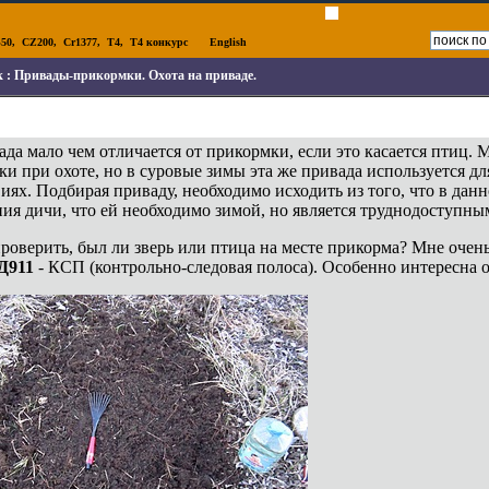
50
,
CZ200
,
Cr1377
,
T4
,
T4 конкурс
English
к :
Привады-прикормки. Охота на приваде.
да мало чем отличается от прикормки, если это касается птиц. 
ки при охоте, но в суровые зимы эта же привада используется 
иях. Подбирая приваду, необходимо исходить из того, что в дан
ия дичи, что ей необходимо зимой, но является труднодоступны
роверить, был ли зверь или птица на месте прикорма? Мне очень
Д911
- КСП (контрольно-следовая полоса). Особенно интересна он