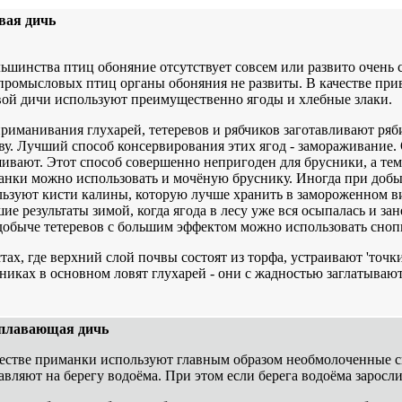
вая дичь
ьшинства птиц обоняние отсутствует совсем или развито очень 
 промысловых птиц органы обоняния не развиты. В качестве пр
вой дичи используют преимущественно ягоды и хлебные злаки.
риманивания глухарей, тетеревов и рябчиков заготавливают ряби
у. Лучший способ консервирования этих ягод - замораживание.
ивают. Этот способ совершенно непригоден для брусники, а тем
анки можно использовать и мочёную бруснику. Иногда при добы
льзуют кисти калины, которую лучше хранить в замороженном в
ие результаты зимой, когда ягода в лесу уже вся осыпалась и за
добыче тетеревов с большим эффектом можно использовать сноп
тах, где верхний слой почвы состоят из торфа, устраивают 'точк
никах в основном ловят глухарей - они с жадностью заглатывают
плавающая дичь
честве приманки используют главным образом необмолоченные с
авляют на берегу водоёма. При этом если берега водоёма заросл