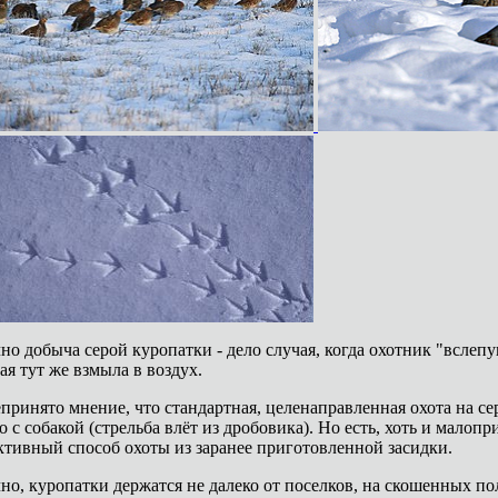
о добыча серой куропатки - дело случая, когда охотник "вслеп
ая тут же взмыла в воздух.
ринято мнение, что стандартная, целенаправленная охота на с
о с собакой (стрельба влёт из дробовика). Но есть, хоть и мало
тивный способ охоты из заранее приготовленной засидки.
о, куропатки держатся не далеко от поселков, на скошенных пол