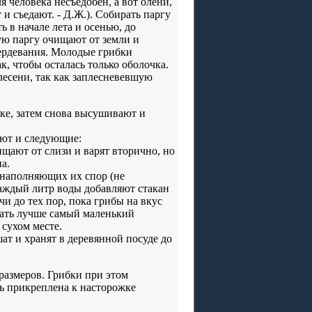
я человека несъедобен, а вот олени,
 и съедают. - Д.Ж.). Собирать паргу
ь в начале лета и осенью, до
ую паргу очищают от земли и
вердевания. Молодые грибки
, чтобы осталась только оболочка.
лесени, так как заплесневевшую
ке, затем снова высушивают и
яют и следующие:
чищают от слизи и варят вторично, но
а.
т наполняющих их спор (не
каждый литр воды добавляют стакан
чи до тех пор, пока грибы на вкус
вать лучше самый маленький
 сухом месте.
шат и хранят в деревянной посуде до
размеров. Грибки при этом
ь прикреплена к насторожке