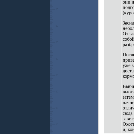
они 
подго
(куро
Засид
небол
От за
собой
разбр
После
прива
уже з
доста
кормо
Выбир
вьюга
затем
начне
отлич
сюда 
завис
Охоти
и, ко