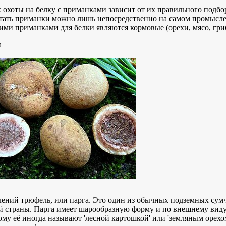
 охоты на белку с приманками зависит от их правильного подбо
тать приманки можно лишь непосредственно на самом промысле
ми приманками для белки являются кормовые (орехи, мясо, грибы
а
лений трюфель, или парга. Это один из обычных подземных сум
й страны. Парга имеет шарообразную форму и по внешнему виду
му её иногда называют 'лесной картошкой' или 'земляным орехо