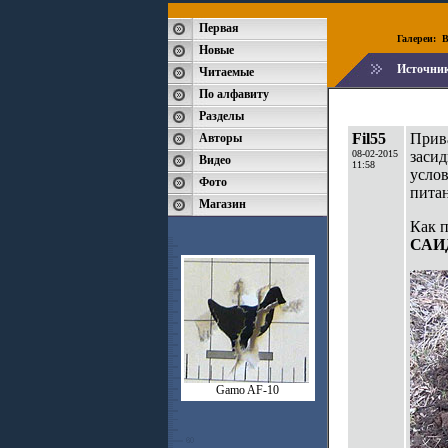
Первая
Галереи:
B
Новые
Источни
Читаемые
По алфавиту
Разделы
Fil55
Прива
Авторы
08-02-2015
засид
Видео
11:58
услов
Фото
питан
Магазин
Как п
САИ
Gamo AF-10