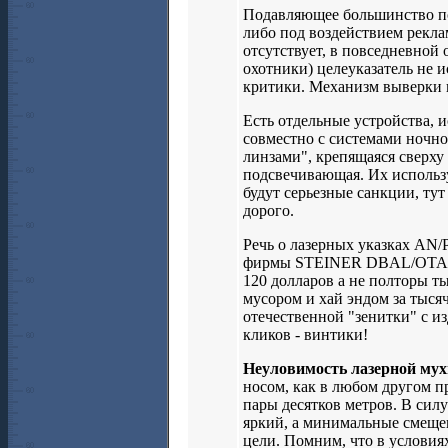
Подавляющее большинство по
либо под воздействием рекла
отсутствует, в повседневной
охотники) целеуказатель не 
критики. Механизм выверки н
Есть отдельные устройства, 
совместно с системами ночног
линзами", крепящаяся сверху
подсвечивающая. Их использу
будут серьезные санкции, тут
дорого.
Речь о лазерных указках AN
фирмы STEINER DBAL/OTAL,
120 долларов а не полторы т
мусором и хай эндом за тысяч
отечественной "зенитки" с 
кликов - винтики!
Неуловимость лазерной мух
носом, как в любом другом п
пары десятков метров. В сил
яркий, а минимальные смещен
цели. Помним, что в условиях