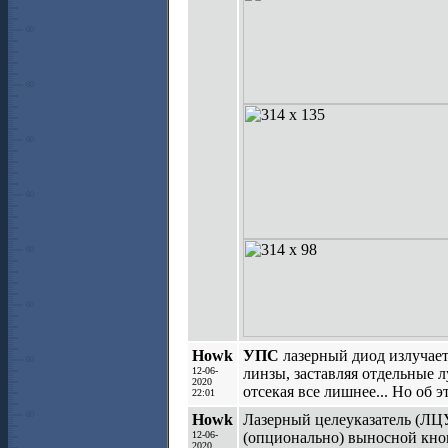
Howk
УПС
лазерный диод излучает
12-06-
линзы, заставляя отдельные 
2020
отсекая все лишнее... Но об э
22:01
Howk
Лазерный целеуказатель (ЛЦУ
12-06-
(опционально) выносной кноп
2020