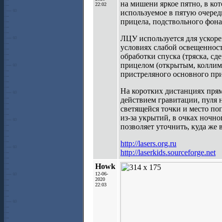
на мишени яркое пятно, в ко
22:02
используемое в пятую очеред
прицела, подствольного фона
ЛЦУ используется для ускоре
условиях слабой освещенност
обработки спуска (тряска, с
прицелом (открытым, коллим
пристреляного основного при
На коротких дистанциях прям
действием гравитации, пуля 
светящейся точки и место по
из-за укрытий, в очках ночн
позволяет уточнить, куда же в
http://lasers.org.ru
http://laserkids.sourceforge.net
Howk
12-06-
2020
22:03