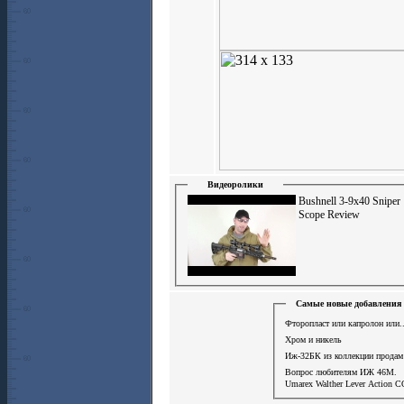
Видеоролики
Bushnell 3-9x40 Sniper
Scope Review
Самые новые добавления 
Фторопласт или капролон или.
Хром и никель
Иж-32БК из коллекции продам
Вопрос любителям ИЖ 46М.
Umarex Walther Lever Action С