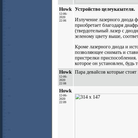
Howk
Устройство целеуказателя.
12-06-
2020
Излучение лазерного диода ф
22:06
приобретает благодаря диафр
(твердотельный лазер с диодн
зеленому цвету выше, соотве
Кроме лазерного диода и исто
позволяющее снимать и стави
пристрелки приспособления. 
которое он установлен, будь 
Howk
Пара девайсов которые стоят 
12-06-
2020
22:08
Howk
12-06-
2020
22:09