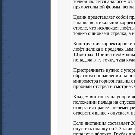
точкой является аналогом от
прямоугольной формы, венчаю
Целик представляет собой п
Планка вертикальной коррект
стволе, что исключает люфты
только ошибками стрелка, а н
Конструкция корректировки 
люфт целика в пределах 1мм
10 метрах. Прицел необходим
попадала в ту точку, туда куд
Пристреливать нужно с упор
обратном направлении на по
микрометра горизонтальных 
пробный отстрел и смотрим, 
Кладем винтовку на упор и де
положении пальца на спусков
отверстия правее - перемещае
отверстия выше - опускаем п
Если дистанция составляет 2
опустить планку на 2-3 клика
попадут в яблочко. Грубая пр