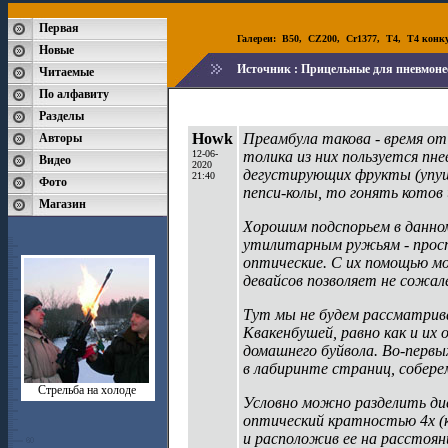
Первая
Галереи:
B50
,
CZ200
,
Cr1377
,
T4
,
T4 конк
Новые
Источник :
Прицельные для пневмоне
Читаемые
По алфавиту
Разделы
Howk
Преамбула такова - время от
Авторы
12-06-
толика из них пользуется п
Видео
2020
дегустирующих фрукты (упуще
21:40
Фото
пепси-колы, то гонять котов
Магазин
Хорошим подспорьем в данно
утилитарным ружьям - прост
оптические. С их помощью м
девайсов позволяет не сожал
Тут мы не будем рассматрив
Квакенбушей, равно как и их
домашнего буйвола. Во-первы
в лабиринте страниц, собере
Стрельба на холоде
Условно можно разделить ди
оптический кратностью 4х (к
и расположив ее на расстоян