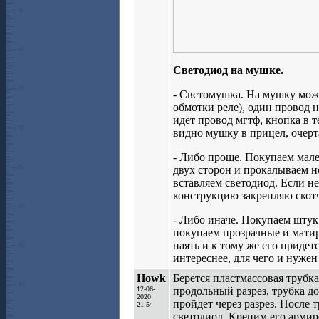
Светодиод на мушке.
- Светомушка. На мушку мож
обмотки реле), один провод н
идёт провод мгтф, кнопка в т
видно мушку в прицел, очер
- Либо проще. Покупаем мале
двух сторон и прокалываем н
вставляем светодиод. Если н
конструкцию закрепляю скотч
- Либо иначе. Покупаем штук
покупаем прозрачные и мати
паять и к тому же его приде
интереснее, для чего и нужен
Howk
Берется пластмассовая трубк
12-06-
продольный разрез, трубка д
2020
пройдет через разрез. После 
21:54
светодиод. Крепим его арми