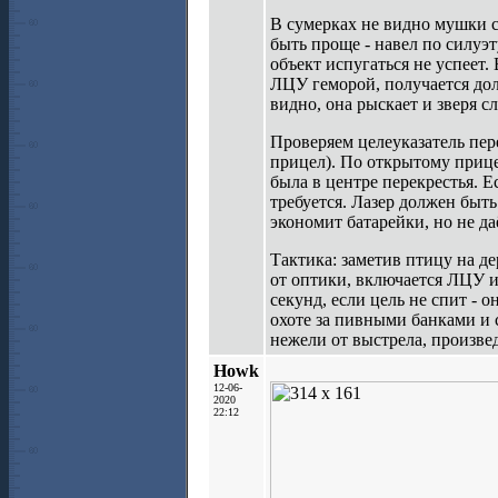
В сумерках не видно мушки с 
быть проще - навел по силуэ
объект испугаться не успеет.
ЛЦУ геморой, получается дол
видно, она рыскает и зверя с
Проверяем целеуказатель пере
прицел). По открытому прицел
была в центре перекрестья. 
требуется. Лазер должен быт
экономит батарейки, но не да
Тактика: заметив птицу на де
от оптики, включается ЛЦУ и
секунд, если цель не спит - 
охоте за пивными банками и 
нежели от выстрела, произв
Howk
12-06-
2020
22:12