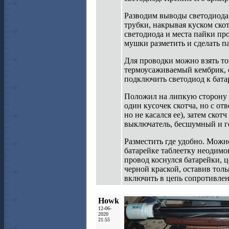
Разводим выводы светодиода
трубки, накрывая куском ско
светодиода и места пайки пр
мушки разметить и сделать па
Для проводки можно взять то
термоусаживаемый кембрик, о
подключить светодиод к батар
Положил на липкую сторону з
один кусочек скотча, но с от
но не касался ее), затем скот
выключатель, бесшумный и 
Разместить где удобно. Можн
батарейке таблеетку неодимо
провод коснулся батарейки, 
черной краской, оставив толь
включить в цепь сопротивлен
Howk
12-06-
2020
21:55