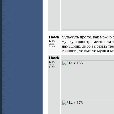
Howk
Чуть-чуть про то, как можно
12-06-
мушку и диоптр вместо штатн
2020
намушник, либо вырезать тре
21:49
точность, то вместо мушки м
Howk
12-06-
2020
21:52