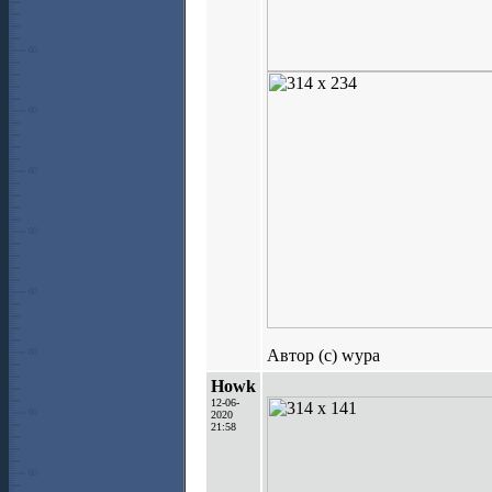
Автор (с) wypa
Howk
12-06-
2020
21:58