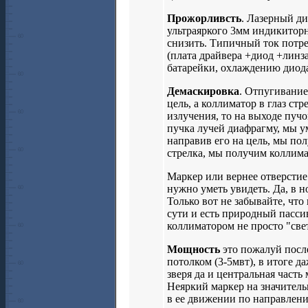
Прожорливсть
. Лазерный ди
ультраяркого 3мм индикиторн
снизить. Типичный ток потре
(плата драйвера +диод +линз
батарейки, охлаждению диода
Демаскировка
. Отпугивание 
цель, а коллиматор в глаз ст
излучения, то на выходе пучо
пучка лучей диафрагму, мы 
направив его на цель, мы по
стрелка, мы получим коллима
Маркер или вернее отверстие
нужно уметь увидеть. Да, в н
Только вот не забывайте, чт
сути и есть природный пасси
коллиматором не просто "свети
Мощность
это пожалуй посл
потолком (3-5мвт), в итоге д
зверя да и центральная часть
Неяркий маркер на значитель
в ее движении по направлению