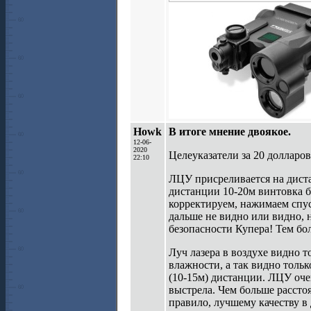
Howk
В итоге мнение двоякое.
12-06-
2020
Целеуказатели за 20 долларов 
22:10
ЛЦУ присреливается на дис
дистанции 10-20м винтовка бь
корректируем, нажимаем спус
дальше не видно или видно, 
безопасности Купера! Тем боле
Луч лазера в воздухе видно т
влажности, а так видно толь
(10-15м) дистанции. ЛЦУ очен
выстрела. Чем больше рассто
правило, лучшему качеству в