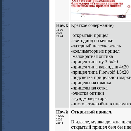
Howk
Краткое содержание)
12-06-
2020
-открытый прицел
21:44
-светодиод на мушке
-лазерный целеуказатель
-коллиматорные прицел
-малократная оптика
-прицел типа пу 3.5х20
-прицел типа карандаш 4х20
-прицел типа Firewolf 4.5x20
-подсветка прицельной марк
-прицельная планка
-прицельная сетка
-очистка оптики
-саундмодераторы
-пистолет-карабин в пневмат
Howk
Открытый прицел.
12-06-
2020
В идеале, мушка должна предс
21:44
открытый прицел был бы иде